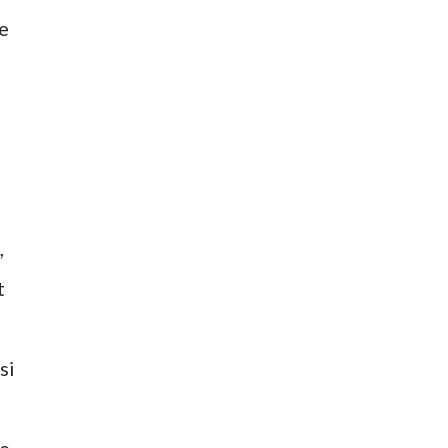
e
,
t
si