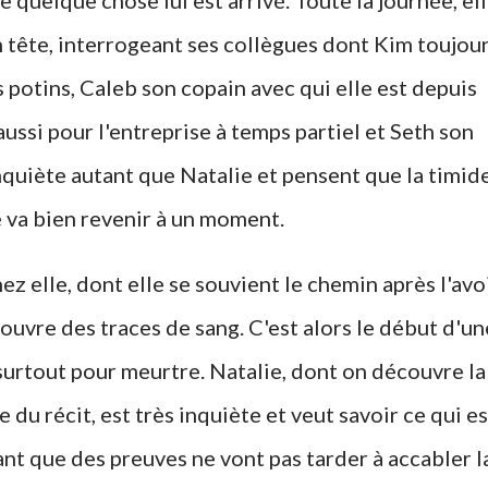
 quelque chose lui est arrivé. Toute la journée, el
tête, interrogeant ses collègues dont Kim toujou
s potins, Caleb son copain avec qui elle est depuis
ussi pour l'entreprise à temps partiel et Seth son
quiète autant que Natalie et pensent que la timid
 va bien revenir à un moment.
z elle, dont elle se souvient le chemin après l'avo
uvre des traces de sang. C'est alors le début d'un
surtout pour meurtre. Natalie, dont on découvre la
 du récit, est très inquiète et veut savoir ce qui es
ant que des preuves ne vont pas tarder à accabler l