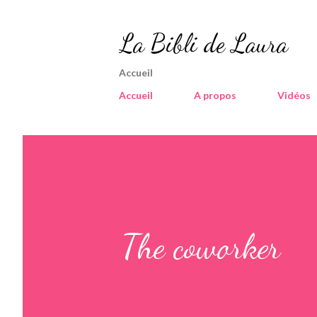
La Bibli de Laura
Accueil
Accueil
A propos
Vidéos
The coworker