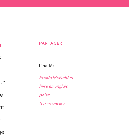
PARTAGER
n
s
Libellés
Freida McFadden
ur
livre en anglais
ne
polar
the coworker
nt
n
je