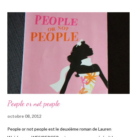
vacances d'été. L'histoire se déroule dans les années, 20 dans la
famille Makioka. Cette famille anciennement bourgeoise
d'Osaka a perdu de son prestige au fur et à mesure du temps.
Cela va s'aggraver avec la mort du père Makioka. Mais celui-ci
laisse quatre filles: Tsourou-Ko qui est mariée et à six enfants.
Elle habite Tokyo et son mari n'est pas très commode. La
seconde est Satchi-Ko, qui elle est plus gentille, plus ouverte
contrairement à sa soeur ainée qui se plai...
People or not people
octobre 08, 2012
People or not people est le deuxième roman de Lauren