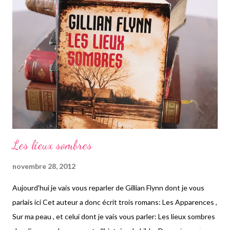
Elle va faire la connaissance de Neal Scott, un jeune américain
géologue. Ils vont tomber amoureux mais Neal doit partie en
expédition aussitôt arrivé à Adélaide. Ils ne vont se revoir que
quelques mois plus tard. Pendant ce temps, Hannah essaye de
se faire une clientèle, en tant que sage-femme. Elle n'ose pas
encore di...
Les lieux sombres
novembre 28, 2012
Aujourd'hui je vais vous reparler de Gillian Flynn dont je vous
parlais ici Cet auteur a donc écrit trois romans: Les Apparences ,
Sur ma peau , et celui dont je vais vous parler: Les lieux sombres