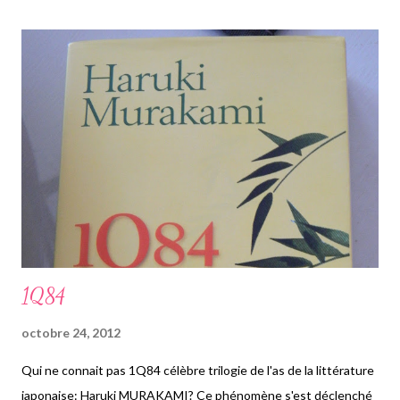
esprits de tous les habitants. Sa place est à prendre et plusieurs
hommes de familles vont la vouloir. Chaque chapitre du livre
prend un point de vue différent à chaque fois, de chaque famille
différente. Il y a tellement de personnages, que ce serait un peu
dur de tous les énumérer mais je peux essayer sans vous
embrouiller l'esprit. Tout d'abord il y a Howard Mollison, qui siège
déjà au conseil de la ville. Cet homme de 64 ans au début du
roman tient une épicerie. S femme es...
1Q84
octobre 24, 2012
Qui ne connait pas 1Q84 célèbre trilogie de l'as de la littérature
japonaise: Haruki MURAKAMI? Ce phénomène s'est déclenché