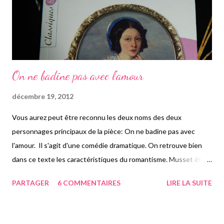
On ne badine pas avec l'amour
décembre 19, 2012
Vous aurez peut être reconnu les deux noms des deux
personnages principaux de la pièce: On ne badine pas avec
l'amour. Il s'agit d'une comédie dramatique. On retrouve bien
dans ce texte les caractéristiques du romantisme. Musset étant
romantique, on retrouve sa patte également présente dans
PARTAGER
6 COMMENTAIRES
LIRE LA SUITE
Lorenzaccio, Les caprices de Marianne etc... La pièce raconte
donc l'histoire de deux cousins: Perdican et Camille qui vont
devoir se marier. Camille sort du couvent, et n'a qu'une seule