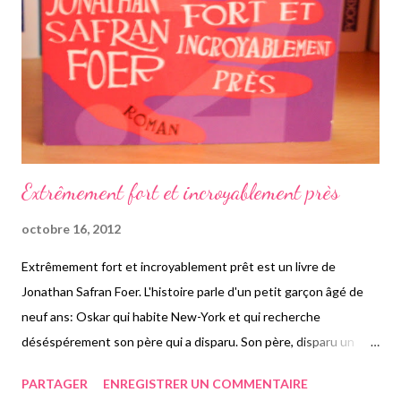
tout un tas de choses... Mais peut être pas ce à quoi elle
s'attend. En effet, elle est condamnée à être enterrée vivante,
emmurée jusqu'à la fin de ses jours dans ...
Extrêmement fort et incroyablement près
octobre 16, 2012
Extrêmement fort et incroyablement prêt est un livre de
Jonathan Safran Foer. L'histoire parle d'un petit garçon âgé de
neuf ans: Oskar qui habite New-York et qui recherche
déséspérement son père qui a disparu. Son père, disparu un
fameux 11 Septembre... Il va vite se rendre à l'évidence, mais
PARTAGER
ENREGISTRER UN COMMENTAIRE
refuse de voir la triste vérité. Très avancé pour son âge, et très