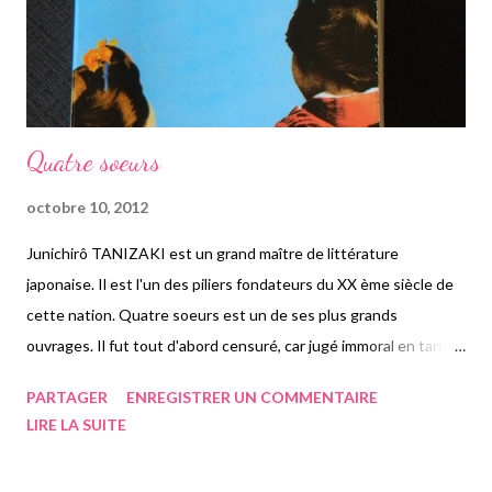
le doute, le rêve, ou l'imagination. J...
Quatre soeurs
octobre 10, 2012
Junichirô TANIZAKI est un grand maître de littérature
japonaise. Il est l'un des piliers fondateurs du XX ème siècle de
cette nation. Quatre soeurs est un de ses plus grands
ouvrages. Il fut tout d'abord censuré, car jugé immoral en tant
de guerre. Tanizaki est connu de peu de personnes et c'est bien
PARTAGER
ENREGISTRER UN COMMENTAIRE
dommage. Pour ma part, je l'ai connu grâce à l'un de mes
LIRE LA SUITE
professeurs qui me donne beaucoup de bonnes références.
Celui-ci en fait partie, je l'ai donc acheté et lu pendant les