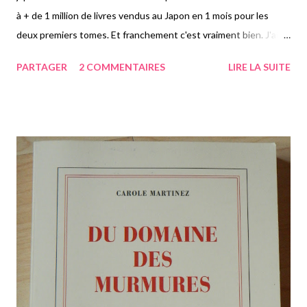
à + de 1 million de livres vendus au Japon en 1 mois pour les
deux premiers tomes. Et franchement c'est vraiment bien. J'ai lu
les trois et je peux vous dire que ce n'est pas le genre de livre
PARTAGER
2 COMMENTAIRES
LIRE LA SUITE
avec une histoire bateau et nunuche à la Fifty Shades of Grey,
merci bien! Bref, le livre raconte l'histoire en parallèle de
Aomamé et Tengo en apparence deux personnes bien
différentes, qui ne se connaissent pas. Elle, a 30 ans. Elle est
chargée de tuer les gens qu'on lui dit de tuer. Qui sont des
charges pour la société. Qui ont commis des atrocités. Lui, est
un mathématicien brillant et il est donc devenu prof de maths à
la fac. A ses heures perdues, Tengo est écrivain. Ces deux
trentenaires de Tokyo vivent leur vie et un jour Aomamé va se
retrouver dans un monde parallèle au sien, qu'elle va nommer
1Q84. Q comme question, comme questi...