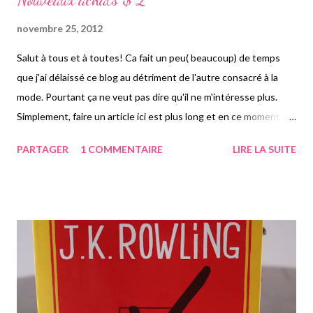
novembre 25, 2012
Salut à tous et à toutes! Ca fait un peu( beaucoup) de temps
que j'ai délaissé ce blog au détriment de l'autre consacré à la
mode. Pourtant ça ne veut pas dire qu'il ne m'intéresse plus.
Simplement, faire un article ici est plus long et en ce moment je
n'ai pas tellement le temps de lire. Donc je vais vous présenter
PARTAGER
1 COMMENTAIRE
LIRE LA SUITE
mes trois derniers achats. Le Procès de KAFKA, livre très connu
du génie allemand. Je ne l'ai pas encore lu, mais cela parle d'un
homme qui est accusé de quelque chose, et pendant tout le
livre, il va tenter de savoir de quoi. Après, j'ai acheté On ne
badine pas avec l'amour et Confession d'un enfant du siècle ,
tous deux de Musset. Je les ai achetés dans le cadre du cours
de littérature, car dans l'optique de Lorenzaccio, il est bien de
lire d'autres oeuvres de Musset. Je vous en redirai quelques
mots, lorsque je les aurai lus. Le procès coûte 4,5€. On ne