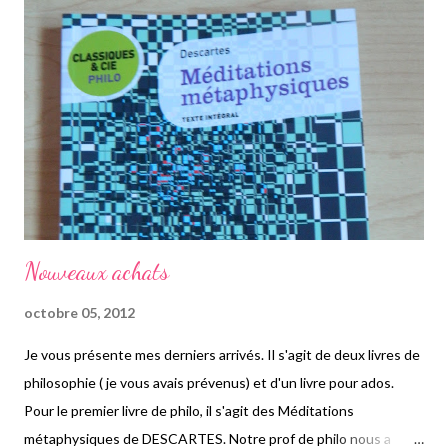
depuis 5 ans. Lors de leur rencontre, ils sont jeunes, insouciants.
Puis ils se marient. Amy est riche. Nick moins. Nick était
journaliste. Mais ça c'était avant. Avant la crise financière.
Depuis, ils ont emménagé dans le Missouri, ét...
Nouveaux achats
octobre 05, 2012
Je vous présente mes derniers arrivés. Il s'agit de deux livres de
philosophie ( je vous avais prévenus) et d'un livre pour ados.
Pour le premier livre de philo, il s'agit des Méditations
métaphysiques de DESCARTES. Notre prof de philo nous a