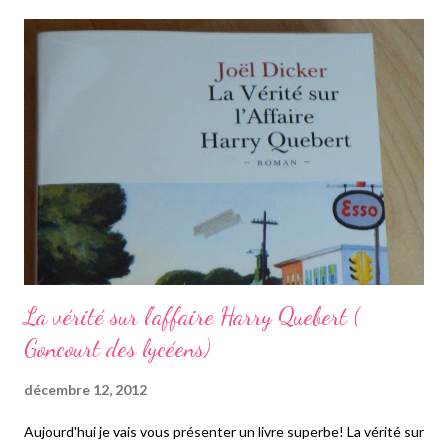
envie, y retourner pour ne pas se marier avec Perdican. Ce
dernier est très amoureux de sa cousine et va tenter de la faire
fléchir. Ils ne se sont pas vus depuis dix ans et Perdican et ravi
de revoir sa cousine qui a embelli. Ils s'aiment depuis toujours,
hélas, Camille a tellement une vision négative des hommes à
cause des soeurs qu'elle ne cède pas. Perdican va tenter de la
faire changer d'avis en organisant un stratagème... Il va vouloir la
rendre jalouse en invitant Rosett...
La vérité sur l'affaire Harry Quebert (
Goncourt des lycéens)
décembre 12, 2012
Aujourd'hui je vais vous présenter un livre superbe! La vérité sur