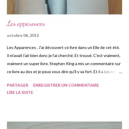
Les apparences
octobre 06, 2012
Les Apparences . J'ai découvert ce livre dans un Elle de cet été.
Il m'avait l'air bien donc je l'ai cherché. Et trouvé. C'est vraiment,
vraiment un super livre. Stephen King a mis un commentaire sur
ce livre au dos et je peux vous dire qu'il y va fort. Et il a raison.
Gillian FLYNN est quelqu'un. C'est indéniable. Il s'agit vraiment
PARTAGER
ENREGISTRER UN COMMENTAIRE
d'une auteure contemporaine qui mérite la renommée. Les
LIRE LA SUITE
Apparences est son troisième livre. Et sûrement l'un des plus
perturbants. Franchement on se sent manipulé, trahi comme
dirait Arthur Philips. Ce bouquin remet en cause nos visions de
la vie et de l'existence. Je vais vous faire un rapide résumé. Il
s'agit donc d'un couple modèle: Amy et Nick Dunne mariés