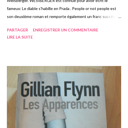
Weisberger. WESIBERGER est connue pour avoir écrit le
fameux: Le diable s'habille en Prada . People or not people est
son deuxième roman et remporte également un franc succès.
Aujourd'hui c'est de ce dernier dont je vais vous parler. Pour
PARTAGER
ENREGISTRER UN COMMENTAIRE
ceux qui ne le sauraient pas Lauren Wesiberger a également
LIRE LA SUITE
écrit Sexe, diamants et plus si affinités et Stiletto, blues à
Hollywood. Des quatre, je crois que mes préférés restent les
deux premiers. People or not people est le premier que j'ai lu de
cette auteure. C'est donc sur lequel je vais m'arrêter. Beth est
une belle plante new-yorkaise d'une trentaine d'années. Elle
bosse dans une entreprise qu'elle déteste avec un patron
méprisant qui ne lui accorde aucun répit. Travailler 16H par jour
aux Etats-Unis, c'est courant. Mais Beth en a assez et
démissionne poussée par son oncle. En effet Will est son grand
confident à qui elle dit tout, et un jour...