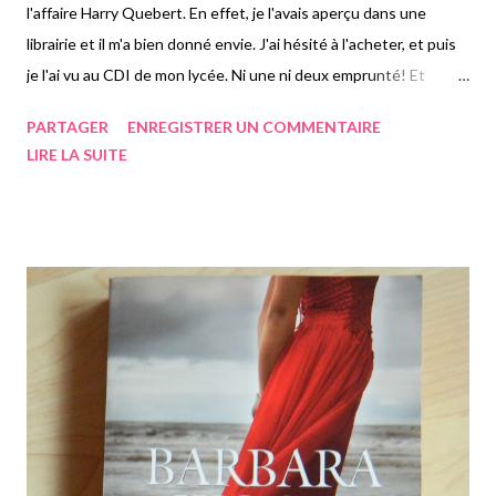
l'affaire Harry Quebert. En effet, je l'avais aperçu dans une
librairie et il m'a bien donné envie. J'ai hésité à l'acheter, et puis
je l'ai vu au CDI de mon lycée. Ni une ni deux emprunté! Et
franchement je ne regrette pas. Ca devait faire une semaine
PARTAGER
ENREGISTRER UN COMMENTAIRE
que je n'avais pas tellement envie de lire. Eh bien là je peux vous
LIRE LA SUITE
dire que ce livre m'aura redonné l'envie. Je l'ai fini en trois jours.
On est tellement vite happé par cette histoire que l'on n'arrive
pas à s'arrêter. Joel DICKER est très fort pour maintenir ses
lecteurs en haleine. Car le livre est rempli de rebondissements,
et ce jusqu'à la fin du livre. Bref un petit résumé... Marcus
Goldman est un homme de trente ans qui habite New-York. Il a
écrit un best seller mais doit vite écrire de nouveau avant que
son contrat avec sa maison d'édition ne se termine. Mais il a le
syndrome de l'écrivain. C...