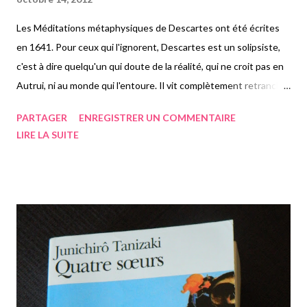
Les Méditations métaphysiques de Descartes ont été écrites
en 1641. Pour ceux qui l'ignorent, Descartes est un solipsiste,
c'est à dire quelqu'un qui doute de la réalité, qui ne croit pas en
Autrui, ni au monde qui l'entoure. Il vit complètement retranché,
car pour lui, philosopher doit se faire de manière retranchée.
PARTAGER
ENREGISTRER UN COMMENTAIRE
Dans chacune de ses six méditations, Descartes s'exprime sur
LIRE LA SUITE
plusieurs sujets. Ces textes sont intéressants afin de nous faire
prendre conscience de la pensée de certains grands
philosophes. Descartes dit lui même que ces méditations
peuvent être lues, une chaque jour. Le dimanche, c'est repos
dit-il. Chaque méditation devient de plus en plus ardue à
comprendre. Parfois, ce n'est pas très évident du tout de le
suivre, d'autant plus qu'il évoque beaucoup de sujets.
Descartes est également métaphysicien, il étudie ce qui
dépasse l'esprit, ce que l'esprit ne peut percevoir comme Dieu,