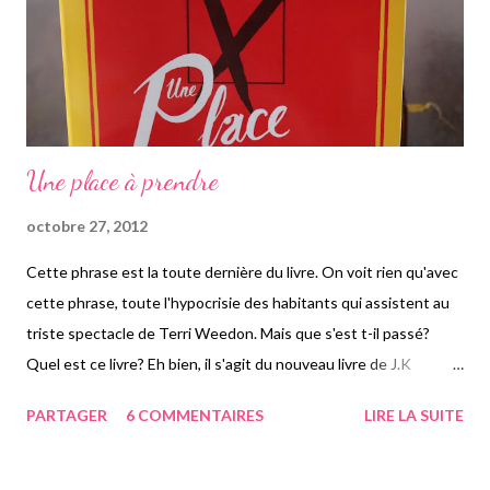
badine pas avec l'amour: 2,95€ et Confession d'un en...
Une place à prendre
octobre 27, 2012
Cette phrase est la toute dernière du livre. On voit rien qu'avec
cette phrase, toute l'hypocrisie des habitants qui assistent au
triste spectacle de Terri Weedon. Mais que s'est t-il passé?
Quel est ce livre? Eh bien, il s'agit du nouveau livre de J.K
ROWLING: Une place à prendre . Evidemment, ça ne dépasse
PARTAGER
6 COMMENTAIRES
LIRE LA SUITE
pas Harry Potter, mais ce livre est tout de même très bien. Bref,
Une place à prendre raconte comment la mort de Barry
Fairbrother, un notable de la bourgade de Pagford va remuer les