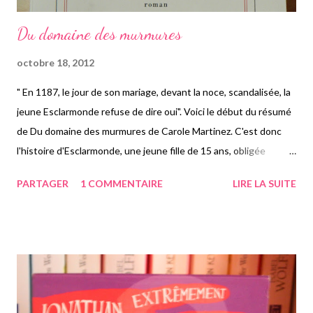
Du domaine des murmures
octobre 18, 2012
" En 1187, le jour de son mariage, devant la noce, scandalisée, la
jeune Esclarmonde refuse de dire oui". Voici le début du résumé
de Du domaine des murmures de Carole Martinez. C'est donc
l'histoire d'Esclarmonde, une jeune fille de 15 ans, obligée
d'épouser un garçon qu'elle n'aime pas. Parce qu'elle n'est pas
PARTAGER
1 COMMENTAIRE
LIRE LA SUITE
prise au sérieux par ses proches, parce que l'on est en 1887, des
siècles avant que le "droit des femmes" ait évolué. Ce livre
ressasse la tragique histoire de cette pauvre jeune fille qui n'a
rien demandé, et en se trouvant obligée d'épouser Lothaire
qu'elle déteste. Le jour de ses noces, elle ose contrer le pouvoir
paternel et social et se tranche l'oreille en guise de
revendication. Elle se doute bien que son geste va engendrer