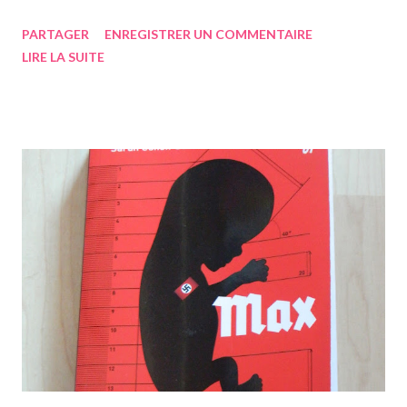
conseillés de lire ces méditations. Il y en a 6, une par jour dit-il.
PARTAGER
ENREGISTRER UN COMMENTAIRE
Soit, je m'y mettrai la semaine prochaine. Descartes est l'un des
LIRE LA SUITE
philosophes avec KANT et PLATON que nous devrions bien
connaitre à la fin de la terminale. Je vous reparlerai donc de ce
livre à la fin de la semaine prochaine. Il est assez court et devrait
être intéressant. Le deuxième livre de philosophie est La
République de PLATON. C'est également un des ouvrages que
notre prof nous a conseillés. Celui-ci est bien plus épais, environ
600 pages. Il faut être motivé. Il rejoint donc ma mini biblio de
philo qui s'étoffe au fur et à mesure. Il rejoint désormais: Le
Ménon de Platon qui est comme La République, c'est à dire des
discussio...