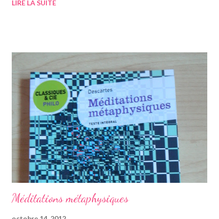
LIRE LA SUITE
mature, Oskar va sillonner New-York, suite à la trouvaille
d'indices. Sa grand mère, ainsi qu'un étrange locataire de sa
grand-mère vont l'aider dans son périple. Sa mère va le laisser
faire, sachant pertinemment ce que fait son fils. C'est un livre
très poignant, très émouvant et rempli d'une grande sincérité. Il
a été adapté au cinéma l'année dernière avec Tom Hanks et
Sandra Bullock. Le film retrace bien le livre, bien qu'il ne l'exploite
pas entièrement, ce qui est logique lorsque l'on adapte un livre
en film. Avis: J'ai beaucoup aimé ce livre très sincère, naif ce...
Méditations métaphysiques
octobre 14, 2012