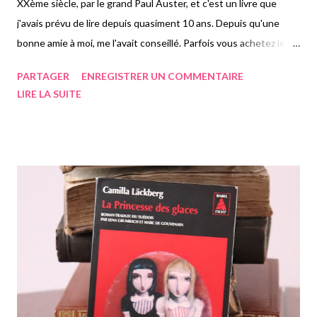
XXème siècle, par le grand Paul Auster, et c'est un livre que
j'avais prévu de lire depuis quasiment 10 ans. Depuis qu'une
bonne amie à moi, me l'avait conseillé. Parfois vous achetez le
livre issu d'une recommandation directement, et parfois vous
PARTAGER
ENREGISTRER UN COMMENTAIRE
laissez passer des années sans raison particulière avant de le
LIRE LA SUITE
lire. Celui-ci fait parti de cette seconde catégorie. Je me suis
enfin décidée à l'acheter après l'avoir vu pour la énième fois en
librairie, et cette fois c'était la bonne. De ce dont je me rappelais
du pitch fait par cette amie était le récit d'une jeune garçon
héritant de livres de son oncle. Je pensais que l'histoire allait se
focaliser sur cela, mais pas vraiment. On suit donc Marco Stanley
Fogg, n'ayant jamais connu son père et ayant élevé par sa mère.
Celle-ci meurt, lorsqu'il est encore jeune, et son oncle Victor, le
frère de sa mère l'élève. Tous deux déménagent...