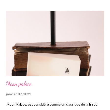
livre est très politique et géopolitique forcément. Le livre est
divisé en six parties, il nous parle de son enfance, de ses
origines kenyanes, de sa vie à Honolulu, puis en Indonésie, de sa
mère blanche et de son père kenyan qui n'a jamais été très
présent. De ses études à Columbia puis Harvard, de sa
rencontre avec Michelle dans un cabinet d'avocat alors qu'il
était stagiaire. De son envie de faire de la politique pour un
monde plu...
Moon palace
janvier 09, 2021
Moon Palace, est considéré comme un classique de la fin du