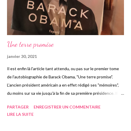
Une terre promise
janvier 30, 2021
Il est enfin là l'article tant attendu, ou pas sur le premier tome
de l'autobiographie de Barack Obama, "Une terre promise".
L'ancien président américain a en effet rédigé ses "mémoires",
du moins sur sa vie jusqu'à la fin de sa première présidence. Il a
divisé ce qu'il souhaitait dire en deux parties, nous aurons donc
PARTAGER
ENREGISTRER UN COMMENTAIRE
la suite dans quelques temps, qui sera ciblée sur sa seconde
LIRE LA SUITE
présidence. Dans celui-ci Obama nous parle de son enfance, de
ses études jusqu'à quasiment la fin de son premier mandat. Le