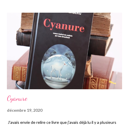
principal dans ce film. Je suis de celles qui aiment bien suivre
l'évolution des acteurs de son enfance. J'avais donc vu qu'elle
avait suivi un parcours littéraire pour ensuite se diriger vers le
journalisme, métier quelle pratique depuis plus de 5 ans. J'avais
vu sur son compte Instagram qu'elle allait sortir un roman avec
la date de sortie dudit Saint Coca, un titre pour le moins très
original avec une très belle couverture vous savez que c'est
importan...
Cyanure
décembre 19, 2020
J'avais envie de relire ce livre que j'avais déjà lu il y a plusieurs