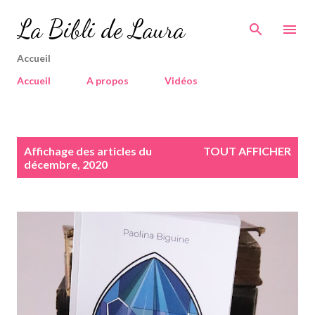
Accéder au contenu principal
La Bibli de Laura
Accueil
Accueil
A propos
Vidéos
A
Affichage des articles du
TOUT AFFICHER
r
décembre, 2020
t
i
c
l
e
s