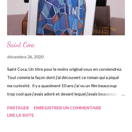
Saint Coca
décembre 26, 2020
Saint Coca. Un titre pour le moins original vous en conviendrez.
Tout comme la façon dont j'ai découvert ce roman qui a piqué
ma curiosité. Il y a quasiment 10 ans j'ai vu un film beaucoup
trop cool que j'avais adoré et devant lequel j'avais beaucoup
rigolé. Big City de Djamel Bensalah. Vous connaissez? Mais quel
PARTAGER
ENREGISTRER UN COMMENTAIRE
rapport avec cet article vous me direz ? Tout simplement car
LIRE LA SUITE
l'auteur du roman dont je vais vous parler, la jeune Paolina
Biguine âgée de 25 ans tout comme moi, avait un des rôle