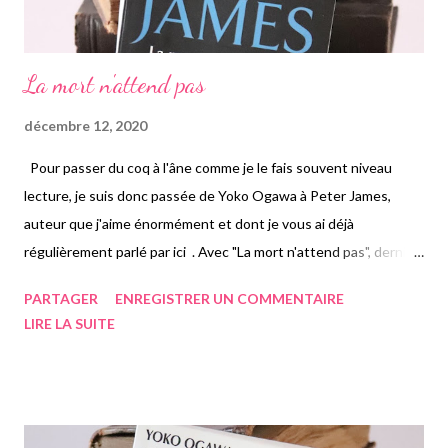
La mort n'attend pas
décembre 12, 2020
Pour passer du coq à l'âne comme je le fais souvent niveau
lecture, je suis donc passée de Yoko Ogawa à Peter James,
auteur que j'aime énormément et dont je vous ai déjà
régulièrement parlé par ici . Avec "La mort n'attend pas", dernier
roman que j'ai de l'auteur dans mes bibliothèques, on suit
PARTAGER
ENREGISTRER UN COMMENTAIRE
comme quasiment toujours, Roy Grace personnage principal et
LIRE LA SUITE
commissaire à Brighton. Celui-ci mène une vie de couple très
épanouie avec Cléo, thanatopractrice, que l'on retrouve
régulièrement lors des romans de James. Il va se retrouver sur
une affaire de corps retrouvés avec des organes manquants. La
piste du trafic d'organes va rapidement être envisagée.