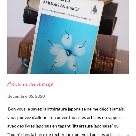
L'enquête bat son plein, énormément de moyens sont mis en
œuvre pour tenter de résoudre cette affaire morbide, tandis
que de plus en plus de corps sont découverts. D'un autre côté,
on a Lynn et sa fille de 15 ans, Caitlin, atteinte par une grave
maladie affectant son foie. Si elle ne reçoit pas...
Amours en marge
décembre 05, 2020
Bon vous le savez, la littérature japonaise ne me déçoit jamais,
vous pouvez d'ailleurs retrouver tous mes articles en rapport
avec des livres japonais en tapant "littérature japonaise" ou
"japon" dans la barre de recherche pour voir tous les articles en