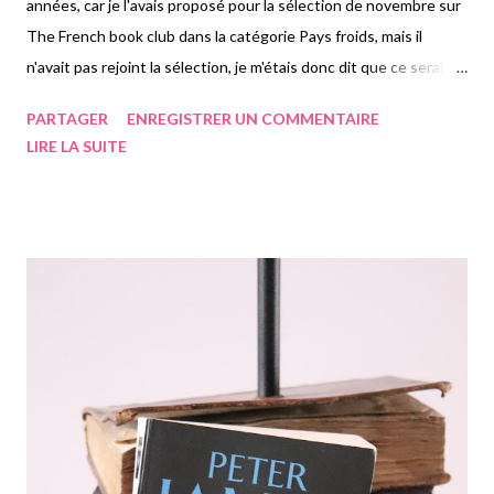
années, car je l'avais proposé pour la sélection de novembre sur
The French book club dans la catégorie Pays froids, mais il
n'avait pas rejoint la sélection, je m'étais donc dit que ce serait
cool de le relire. Comme le livre choisi ce mois-ci est "Anna
PARTAGER
ENREGISTRER UN COMMENTAIRE
Karénine" de Tolstoi, et que je n'aurais pas le temps de le lire, je
LIRE LA SUITE
me suis dit que lire celui que j'avais déjà, plus potentiellement
"La princesse des glaces" que j'ai acheté récemment pouvait
être sympa. Dans ce huis-clos se déroulant sur une petite île au
large de Fjallbacka en Suède, on suit Martin Molin, qui
accompagne sa petite amie Lisette à une réunion de famille. Ce
jeune homme est policier de métier, et sans savoir à quoi
s'attendre, il accepte l'invitation de Lisette, mais rien ne va se
passer comme prévu. Lors du premier repas, toute la famille est
attablée, les parents et le frère de Lisette, ...