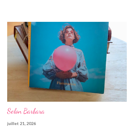
et je n'ai pas été déçue. Au début, vous, puisque c'est vous qui
choisirez la suite, êtes fauchée, et vivez en collocation avec une
jeune femme qui souhaite recevoir son loyer. On se voit
proposer par une amie de participer à une soirée en tant que
serveuse très bien payée. Que faire ensuite ? Plein de
possibilités s'offrent alors à nous, certaines nous faisant revenir
directement à la case départ, et nous obligeant à choisir une
autre éventualité. On rencontrera donc un auto-stoppeur, un
loup-garou, un manoir peuplé de bourgeo...
Selon Barbara
juillet 21, 2026