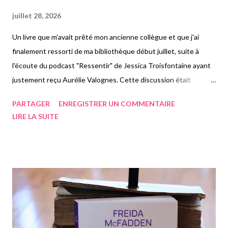
juillet 28, 2026
Un livre que m'avait prêté mon ancienne collègue et que j'ai
finalement ressorti de ma bibliothèque début juillet, suite à
l'écoute du podcast "Ressentir" de Jessica Troisfontaine ayant
justement reçu Aurélie Valognes. Cette discussion était
tellement belle et douce que je me suis dit que c'était l'occasion
PARTAGER
ENREGISTRER UN COMMENTAIRE
rêvée de lire enfin le dernier roman de l'autrice sorti ce
LIRE LA SUITE
printemps. Comme le disait Aurélie Valognes dans ce podcast,
elle met de son histoire personnelle dans chacun de ses
romans. Dans celui-ci, tout comme ce qu'elle a dit dans cette
discussion, elle parle de la parentalité et du fait qu'elle ne pense
pas être une bonne mère, mais cependant elle pense être un
bon parent. C'est l'énergie qu'elle donnera à son personnage
principal, Camille qui devient mère dans « L'émerveillement ».
Juste l'envie de parler de la parentalité au sens large, sans