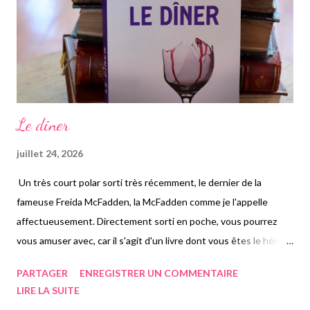
forcément mettre un sexe sur le parent. Ce que j'ai trouvé très
juste, e...
Le diner
juillet 24, 2026
Un très court polar sorti très récemment, le dernier de la
fameuse Freida McFadden, la McFadden comme je l'appelle
affectueusement. Directement sorti en poche, vous pourrez
vous amuser avec, car il s'agit d'un livre dont vous êtes le héros.
Le principe, vous avez un début d'histoire auquel vous pourrez
PARTAGER
ENREGISTRER UN COMMENTAIRE
choisir à chaque fois la suite. Je l'ai donc amené avec moi sur le
LIRE LA SUITE
bateau un dimanche afin de passer un moment drôle et déjanté