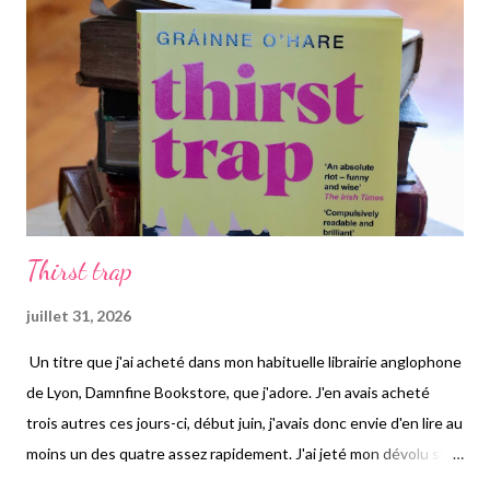
rentre véritablement dans la thématique, mais j'avoue que je
n'avais pas vraiment d'autre idée. Dans ce roman constitué de
cinq chapitres, on va faire la connaissance de Gumnam, une
femme de plus de...
Thirst trap
juillet 31, 2026
Un titre que j'ai acheté dans mon habituelle librairie anglophone
de Lyon, Damnfine Bookstore, que j'adore. J'en avais acheté
trois autres ces jours-ci, début juin, j'avais donc envie d'en lire au
moins un des quatre assez rapidement. J'ai jeté mon dévolu sur
"Thirst trap" de Grainne O'Hare, un roman irlandais que j'ai du