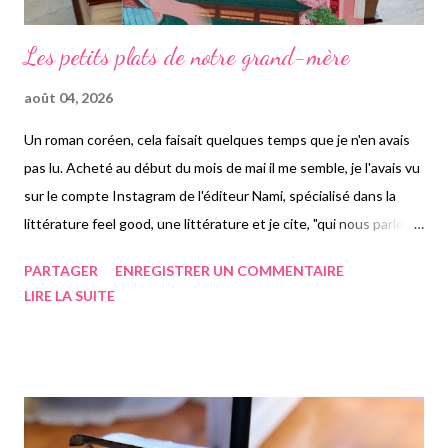
Les petits plats de notre grand-mère
août 04, 2026
Un roman coréen, cela faisait quelques temps que je n'en avais
pas lu. Acheté au début du mois de mai il me semble, je l'avais vu
sur le compte Instagram de l'éditeur Nami, spécialisé dans la
littérature feel good, une littérature et je cite, "qui nous parle de
nos joies, de nos peines, de nos défis et de nos choix »
PARTAGER
ENREGISTRER UN COMMENTAIRE
inscription au tout début de chaque roman de l'éditeur. J'ai donc
LIRE LA SUITE
attendu juillet pour découvrir ce roman, ayant eu envie de me
replonger de nouveau en Corée du Sud, quelques semaines
avant de repartir. Justement là-bas. Et surtout parce que je me
suis dit que ce serait un roman qui pourrait rentrer dans la
thématique de notre thème de cet été au book club, soit un
roman qui rappelle les vacances. Après l'avoir lu je ne sais pas s'il