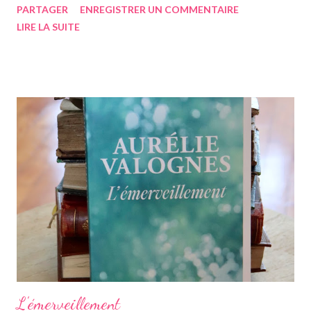
PARTAGER
ENREGISTRER UN COMMENTAIRE
coup lu en anglais, dont la sortie "poche" est parue récemment.
LIRE LA SUITE
Le titre serait du coup traduisible par "le piège de la boisson". Un
des coups de cœur de la propriétaire Fiona, je me suis donc dit
que ça pouvait être cool. Comme le nom de l'autrice l'indique,
elle est irlandaise donc prononcez son prénom "Greunia" une
amie irlandaise m'a fait la traductrice et ce serait à peu près ça.
Dans ce roman-ci qui n'a pas été un coup de cœur mais que j'ai
plutôt bien aimé mais sans plus, on va suivre trois amies basées
à Belfast. Harley, Maggie et Roise (prononcez Reucha). Amies
depuis...
L'émerveillement