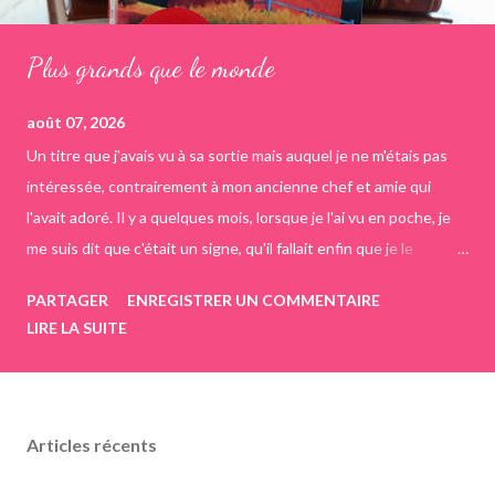
Plus grands que le monde
août 07, 2026
Un titre que j'avais vu à sa sortie mais auquel je ne m'étais pas
intéressée, contrairement à mon ancienne chef et amie qui
l'avait adoré. Il y a quelques mois, lorsque je l'ai vu en poche, je
me suis dit que c'était un signe, qu'il fallait enfin que je le
découvre. Revu récemment je l'ai pris sous mon bras et je l'ai lu
PARTAGER
ENREGISTRER UN COMMENTAIRE
quelques temps plus tard mi-juillet. J'ai adoré découvrir ce
LIRE LA SUITE
roman qui m'a beaucoup plu, entre émotions, parfois un sourire
qui s'affichait sur mon visage, bref les sentiments ressentis tout
au long de ce roman auront été assez larges. On suit un couple
amoureux depuis les années 30, dans une ferme du Maine aux
Articles récents
États-Unis. Doris et Tup sont fous amoureux l'un de l'autre, la