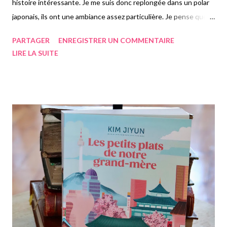
histoire intéressante. Je me suis donc replongée dans un polar
japonais, ils ont une ambiance assez particulière. Je pense que
ceux que je préfère sont de Yusuke Kishi, qui avec « La leçon du
PARTAGER
ENREGISTRER UN COMMENTAIRE
mal » et « La maison noire » nous présentent un Japon guère
LIRE LA SUITE
reluisant, prêt à tout pour arriver à ses fins. On casse donc le
mythe de la société nippone parfaite en apparence pour plonger
dans ses tréfonds. Et c'est ça que j'aime dans ce genre de
roman, car on ne parle pas assez des côtés sombres de la
société, qui n'a pas que des avantages, loin de là. Dans "J'ai tué
le professeur", premier roman traduit en français de Mina
Sakurai, elle dénonce clairement une critique du système
éducatif japonais, entre le harcèlement, la pression des parents,
et la corruption du corps enseignant. Des réalités peu
sympathiques que l'on retrouve égalemen...