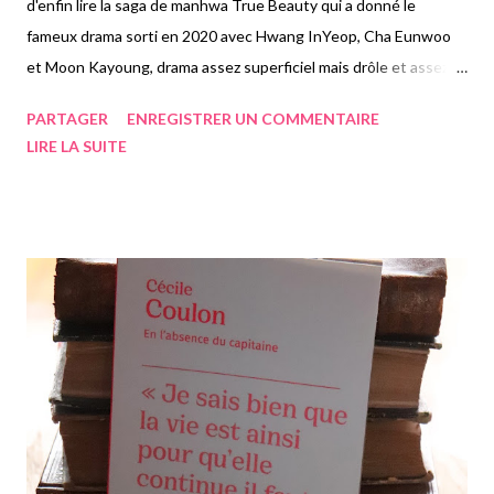
d'enfin lire la saga de manhwa True Beauty qui a donné le
fameux drama sorti en 2020 avec Hwang InYeop, Cha Eunwoo
et Moon Kayoung, drama assez superficiel mais drôle et assez
addictif de mon point de vue. Comme on a encore quelques
PARTAGER
ENREGISTRER UN COMMENTAIRE
moments de creux à la librairie, j'en profite pour lire un peu
LIRE LA SUITE
quand je le peux. Lire un manhwa c'est plutôt pratique car ça se
lit plus vite qu'un roman, et c'est une lecture légère qui ne me
fait pas penser à grand chose quand je lis, chose non
négligeable en ce moment. On suit donc Ju Kyeong une jeune
lycéenne qui n'est pas bien gâtée par la nature si on puit dire,
n'étant guère jolie, et se faisant harceler au lycée à cause de
cela. Elle se demande ce qui cloche chez elle jusqu'à trouver la
solution. Se maquiller. Elle se met donc en quête d'amélioration
de son physique s'épilant (trop) les sourcils, achetant tout
pleins de produits de maquilla...