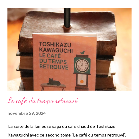
qu'il était sous mes yeux! Je l'ai bien évidemment emprunté,
pour le lire entièrement. Mélissa nous partage dans ce très beau
livre que je conseille vivement à tous et à toutes qui ont un
intérêt pour le pays du matin calme, cent lieux situés en Corée
du sud à aller visiter. J'ai été bien surprise de voir à quel point il y
avait de nombreux lieux que je ne connaissais pas, croyant en
connaître...
Le café du temps retrouvé
novembre 29, 2024
La suite de la fameuse saga du café chaud de Toshikazu
Kawaguchi avec ce second tome "Le café du temps retrouvé".