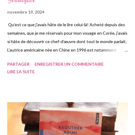
novembre 19, 2024
Qu'est ce que j'avais hâte de le lire celui-là! Acheté depuis des
semaines, que je me réservais pour mon voyage en Corée, j'avais
si hâte de découvrir ce chef-d'œuvre dont tout le monde parlait.
L'autrice américaine née en Chine en 1996 est notamment
connue pour son autre masterpiece: Babel, qu'il faut également
PARTAGER
ENREGISTRER UN COMMENTAIRE
que je lise absolument. Publié en 2023, "Yellowface", a été
LIRE LA SUITE
acclamé par la critique, et même par Stephen King lui-même,
dont on peut voir sa citation sur la couverture du livre!
Yellowface comme son nom l'indique parle de l'Asie mais pas
que. On suit deux jeunes femmes, June Hayward et Athena Liu,
qui ont étudié ensemble à Yale et vivent à Washington. La
seconde était assez populaire à la fac, dont les écrits ont été
publiés dans des magazines, tandis que notre protagoniste June
galère un peu. Alors que les deux jeunes femmes boivent