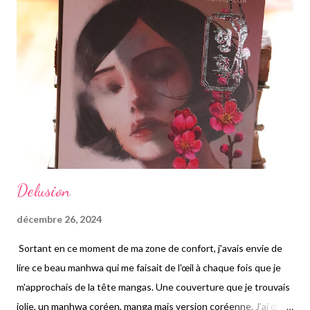
sa vie, qui lui manque cruellement. Les phrases sont belles, les
mots bien choisis, j'ai réussi à avoir de l'empathie et à me
retrouver dans certains mots de Cécile Coulon. J'ai apprécié
qu'elle écrive en prose et pas en vers, proche de la poésie anglo-
saxonne, moderne...
Delusion
décembre 26, 2024
Sortant en ce moment de ma zone de confort, j'avais envie de
lire ce beau manhwa qui me faisait de l'œil à chaque fois que je
m'approchais de la tête mangas. Une couverture que je trouvais
jolie, un manhwa coréen, manga mais version coréenne. J'ai donc