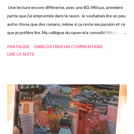
Une lecture encore différente, avec une BD, Mitsuo, première
partie que j'ai empruntée dans le rayon. Je souhaitais lire un peu
autre chose que des romans, même si ça reste ma passion et ce
que je préfère lire. Ma collègue du rayon m'a conseillé Mitsuo qui
apparemment était une chouette histoire. Je pense avoir plus
PARTAGER
ENREGISTRER UN COMMENTAIRE
aimé le graphisme que l'histoire proprement dite, mais comme
LIRE LA SUITE
j'aime bien sortir de ma zone de confort, ça me va. Je tente, si ça
me plaît c'est cool, si ça me plaît pas, j'aurais essayé. On suit
donc une famille composée de Sacha huit ans, sa mère Emma et
son père. Sacha est un garçon neuro-atypique, vivant
entièrement dans sa bulle, ne faisant guère attention à son
environnement, et ne communiquant quasiment pas de façon
normale avec ses parents. Il est persuadé d'être un personnage
de son manga préféré, de devoir repartir sur une planète, son
vaisseau ayant été abimé. Le petit garçon demandant trop
d'attention de la part du corps enseigna...