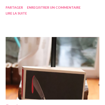
cliente. D'habitude c'est plutôt moi qui recommande des titres
PARTAGER
ENREGISTRER UN COMMENTAIRE
aux clients, mais il arrive que l'inverse soit vrai également, ce qui
LIRE LA SUITE
est franchement trop cool. J'en ai donc emprunté un que j'ai lu
très rapidement, n'étant vraiment pas bien épais. L'histoire est
un conte, durant la seconde guerre mondiale, dans lequel on
suit un bucheron et une bucheronne dont la vie est difficile,
n'ayant quasiment rien à manger, étant très pauvres et vivant
difficilement. La bucheronne est une femme n'ayant jamais eu
d'enfant, alors qu'elle aurait aimé partager le trop-plein d'amour
qu'elle possède dans son cœur mais n'a jamais pu. Le couple vit
dans un bois, traversé par une voie de chemin de fer, sur l...