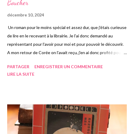
Boucher
décembre 10, 2024
Un roman pour le moins spécial et assez dur, que j'étais curieuse
de lire en le recevant à la librairie. Je l'ai donc demandé au
représentant pour l'avoir pour moi et pour pouvoir le découvrir.
A mon retour de Corée on l'avait reçu, j'en ai donc profité pour le
lire. J'aurais mis plus d'une semaine à le lire, étant bien épais, et
PARTAGER
ENREGISTRER UN COMMENTAIRE
bien occupée, n'ayant pas un temps infini pour lire. J'ai noté pas
LIRE LA SUITE
mal d'éléments pour rédiger cet article, ayant énormément de
choses à dire sur le sujet. Le roman se passe sur plusieurs
décennies, et à l'aide de l'histoire vraie de plusieurs médecins
américains du XIXème siècle ayant réellement existé, l'autrice
américaine imagine une histoire sur Silas Weir, pionnier de la
gyno-psychiatrie, qui exerça son activité de médecin des
décennies durant. Années 1830, notre héros Silas Weir est un