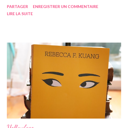
nous présentant un personnage en dehors de la société, brisant
PARTAGER
ENREGISTRER UN COMMENTAIRE
les codes de bienséance et de normalité très souvent imposés
LIRE LA SUITE
au sein de la société coréenne. Pour ce roman-ci, on retrouve
une veine similaire car cette fois-ci c'est une femme, Yuna,
maman d'une petite fille de six ans nommée Jiyu qui est en
dehors des clous, et disons le, est entièrement folle. Jiyu est
bien au courant des humeurs très changeantes de sa maman, et
fait tout pour ne jamais l'énerver. Car Jiyu aime sa maman, même
si celle-ci est très particulière. Yuna est divorcée de son premier
mari Seo Jun-Young, qui n'a pas revu sa fille depuis trois ans. Il
faut savoir que le divorce en Corée est encore très très rare, et
lorsque cela arrive, gé...
Yellowface