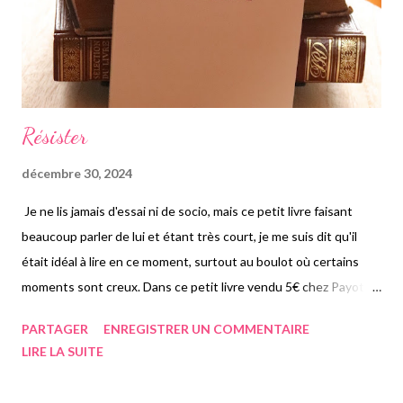
Résister
décembre 30, 2024
Je ne lis jamais d'essai ni de socio, mais ce petit livre faisant
beaucoup parler de lui et étant très court, je me suis dit qu'il
était idéal à lire en ce moment, surtout au boulot où certains
moments sont creux. Dans ce petit livre vendu 5€ chez Payot, la
journaliste française dans le collimateur de l'extrême droite,
PARTAGER
ENREGISTRER UN COMMENTAIRE
parle de la montée en flèche de ce parti notamment du
LIRE LA SUITE
Rassemblement national, essayant de quitter cette étiquette
d'extrême, même si les idées qu'ils diffusent sont celles d'un