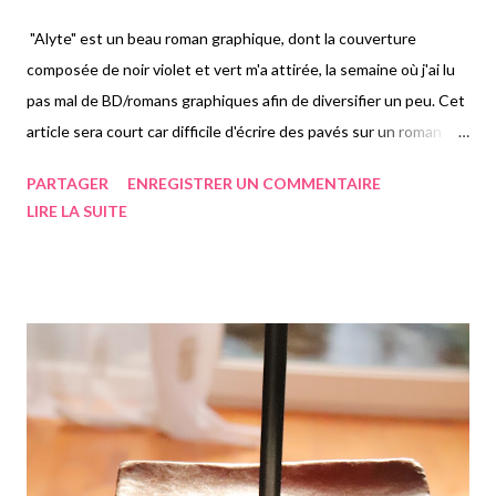
"Alyte" est un beau roman graphique, dont la couverture
composée de noir violet et vert m'a attirée, la semaine où j'ai lu
pas mal de BD/romans graphiques afin de diversifier un peu. Cet
article sera court car difficile d'écrire des pavés sur un roman
graphique, mais clairement on y suit un crapaud, au début de
PARTAGER
ENREGISTRER UN COMMENTAIRE
l'histoire tout bébé, puis devient à son tour maman à protéger
LIRE LA SUITE
ses petits comme sa mère l'a fait avec elle. J'ai beaucoup aimé le
graphisme et les couleurs assez vives, assez fluo, qui captent
l'œil. Forcément il se lit vite, mais les dessins sont vraiment
beaux et attractifs. On y suit donc Alyte le bébé crapaud, se
faisant aider par divers animaux: un poisson, une chèvre, des
blaireaux... Entre entraide et fraternité à la méfiance de son
environnement et le danger que celui-ci entraîne, une très belle
histoire d'un petit crapaud mignon à qui il arrive pleins de
choses. Un plaisir pour les yeux. "Alyte" de Jérémie Moreau, 28...