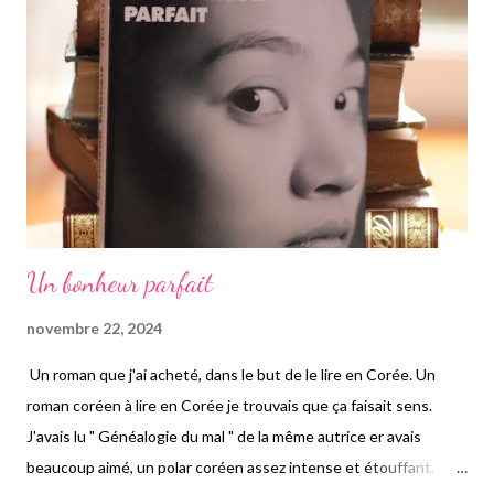
la cinquantaine probablement, l'avant dernière d'une famille de
six enfants, ayant perdu sa fille d'une manière dont on ignore
tout. Un jour elle retourne dans la ville de J, c'est tout ce que
l'on...
Un bonheur parfait
novembre 22, 2024
Un roman que j'ai acheté, dans le but de le lire en Corée. Un
roman coréen à lire en Corée je trouvais que ça faisait sens.
J'avais lu " Généalogie du mal " de la même autrice er avais
beaucoup aimé, un polar coréen assez intense et étouffant,