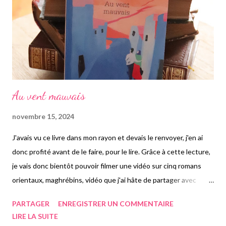
ensemble dans le magnifique appartement de Athena, celle-ci
s'étouffe avec un pancake et meurt éto...
Au vent mauvais
novembre 15, 2024
J'avais vu ce livre dans mon rayon et devais le renvoyer, j'en ai
donc profité avant de le faire, pour le lire. Grâce à cette lecture,
je vais donc bientôt pouvoir filmer une vidéo sur cinq romans
orientaux, maghrébins, vidéo que j'ai hâte de partager avec
vous. J'ai commencé ce livre chez moi, avant de le prendre avec
PARTAGER
ENREGISTRER UN COMMENTAIRE
moi pour la Corée, que j'ai rapidement terminé dans mon premier
LIRE LA SUITE
vol. Je l'ai bien aimé, intéressant, évoquant d'autres sujets que