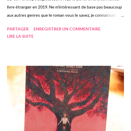
livre étranger en 2019. Ne m'intéressant de base pas beaucoup
aux autres genres que le roman vous le savez, je connaissais
uniquement de nom la série des "Culottées" ne les ayant jamais
PARTAGER
ENREGISTRER UN COMMENTAIRE
lues de près ou de loin. Ca a été donc une réelle découverte
LIRE LA SUITE
agréable, lue sur trois jours, car le livre est franchement épais.
L'autrice et dessinatrice nous présente trente portraits de
femmes ayant réellement existé, des femmes culottées,
courageuses, ayant participé à l'évolution de leur société, qui
ont plus ou moins marqué l'histoire et leur époque. Un livre
assez féministe donc, dans lequel j'ai appris pleins de choses.
D'une activiste féministe, à une astronaute, à une actrice,
artiste, gynécologue, travailleuse sociale et bien d'autres, les
portraits et vies de trente femmes sont superbement illustrés
dans ce livre. Je connaissa...