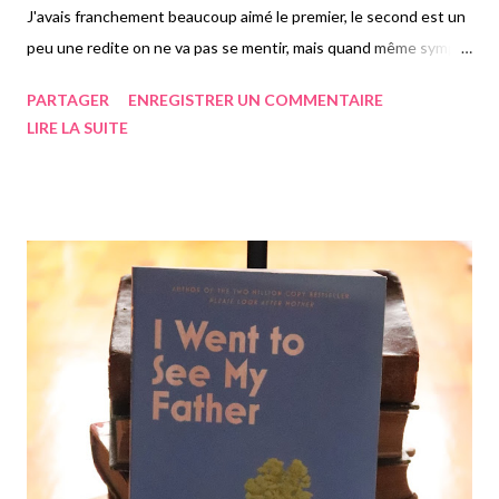
J'avais franchement beaucoup aimé le premier, le second est un
peu une redite on ne va pas se mentir, mais quand même sympa
à lire. J'ai profité du fait qu'il soit fin pour le lire en pause repas
PARTAGER
ENREGISTRER UN COMMENTAIRE
au travail. Je l'ai ensuite ramené chez moi pour le terminer
LIRE LA SUITE
comme c'est très souvent le cas. On retrouve donc le café
Funiculi funicula, tout petit café tokyoite, qui possède une drôle
de légende, celle de pouvoir remonter le temps, si vous vous
asseyez à une place précise et que vous terminez votre café
avant qu'il ne refroidisse. Seule Kazu peut servir ce café, la
serveuse du Funiculi Funicula, à une place précise, celle occupée
par une femme devenue fantôme, se levant une fois par jour
pour aller aux toilettes. Seulement à ce moment-là, la place est
libre pour expérimenter la remontée dans le temps. Une touche
de magie, pour de nouveau quatre...