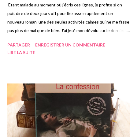
Etant malade au moment où j'écris ces lignes, je profite si on
puit dire de deux jours off pour lire assez rapidement un
nouveau roman, une des seules activités calmes qui ne me fasse
pas plus de mal que de bien. J'ai jeté mon dévolu sur le dernier
Rostagnat adapté en poche, il s'agit d'un service de presse, le
PARTAGER
ENREGISTRER UN COMMENTAIRE
roman n'étant pas encore sorti au moment où j'écris. J'avais
LIRE LA SUITE
beaucoup aimé le seul autre d'elle que j'ai lu" La fée noire", j'avais
donc hâte d'en découvrir d'autres, j'ai donc demandé le service
de presse de celui-ci que j'ai reçu. Comme le roman précédent,
on suit Alexane Laroche s'étant remise avec son mari Charles et
ayant tous deux, deux garçons adolescents. Notre commandant
est toujours aussi sérieuse dans son travail et à venir à bout des
enquêtes même des plus pénibles. Pour ce roman-ci, tout part
de la découverte d'un corps retrouvé enterré littéralement car
retrouvé dans un cercueil, enseveli a...