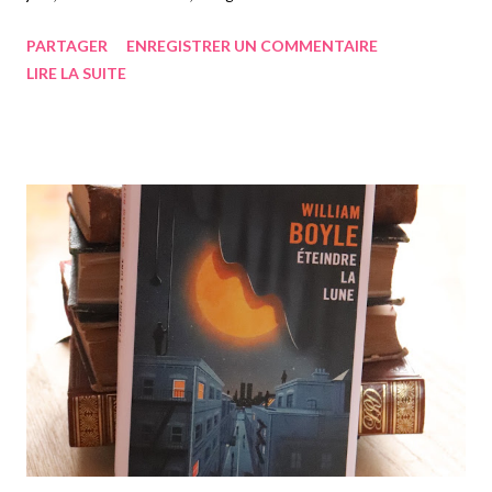
emprunté le premier tome pour le lire un jeudi tranquillement
PARTAGER
ENREGISTRER UN COMMENTAIRE
chez moi. Lu d'une traite en une bonne heure et demie je dirai,
LIRE LA SUITE
on suit un jeune homme peintre de profession, dans la Corée
des années 1930. Le manhwa est en couleurs, mais
principalement composé de couleurs sombres. Il doit se rendre
dans un hôtel afin de faire le portrait d'une vieille femme,
habitant là-bas, et ne quittant jamais son lieu de vie. La première
impression de l'hôtel est assez sombre et oppressante,
découvrant plusieurs magnifiques portraits de ladite femme, ne
semblant pas réellement vieillir. Notre héros trouve cela
étrange. Il fait la rencontre de cette femme, alors qu'il
contemple les portraits, la femme lui disant de ne su...