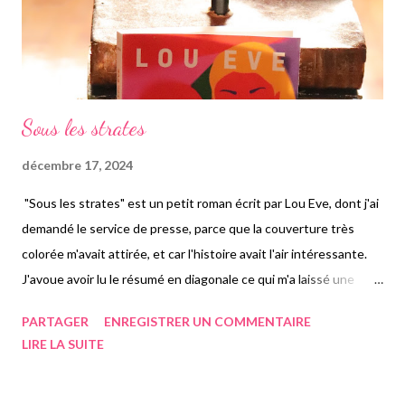
Sous les strates
décembre 17, 2024
"Sous les strates" est un petit roman écrit par Lou Eve, dont j'ai
demandé le service de presse, parce que la couverture très
colorée m'avait attirée, et car l'histoire avait l'air intéressante.
J'avoue avoir lu le résumé en diagonale ce qui m'a laissé une
surprise pour la découverte de ce livre quasiment intégralement
PARTAGER
ENREGISTRER UN COMMENTAIRE
lu au boulot. Je voulais un roman court, qui soit facile à lire ainsi
LIRE LA SUITE
que facilement transportable, j'ai choisi le bon. A travers trois
femmes, Linh jeune femme d'origine vietnamienne adoptée