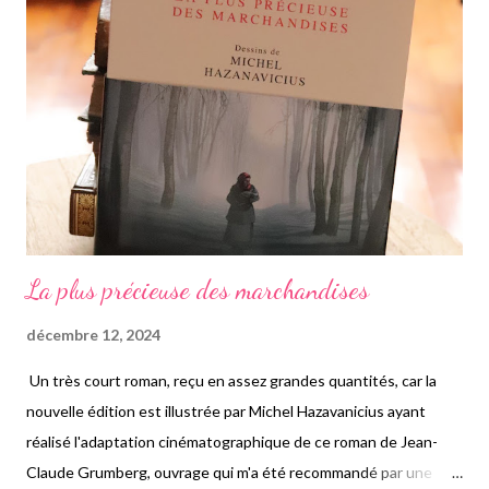
a choisi d'adapter son histoire en une jolie BD. Le sujet n'est pas
si simple et facile que la couverture pourrait laisser le présager,
car le personnage de Stéphane très intéressé par les
neurosciences, par la conscience qui serait toujours présente
même après la mort, vit lui-même des fa...
La plus précieuse des marchandises
décembre 12, 2024
Un très court roman, reçu en assez grandes quantités, car la
nouvelle édition est illustrée par Michel Hazavanicius ayant
réalisé l'adaptation cinématographique de ce roman de Jean-
Claude Grumberg, ouvrage qui m'a été recommandé par une