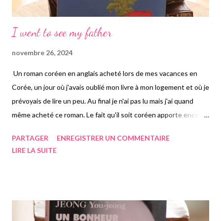
I went to see my father
novembre 26, 2024
Un roman coréen en anglais acheté lors de mes vacances en
Corée, un jour où j'avais oublié mon livre à mon logement et où je
prévoyais de lire un peu. Au final je n'ai pas lu mais j'ai quand
même acheté ce roman. Le fait qu'il soit coréen apporte encore
plus d'affect, étant en Corée, j'avais envie de quelque chose de
PARTAGER
ENREGISTRER UN COMMENTAIRE
local. L'autrice est celle du livre que j'ai également lu "Please look
LIRE LA SUITE
after mother", que honnêtement je n'ai pas terminé. J'ai voulu
redonner une chance à l'autrice avec ce roman-ci que j'ai bien
aimé mais pas non plus adoré. Il n'est apparemment pas encore
sorti en français, raison pour laquelle je l'ai d'autant plus acheté
en anglais, comme il était encore exclusif du coup. On suit Hon