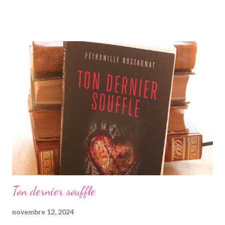
les romans tels que "Le bastion des larmes" ou "La maison des
notables", ce qui fut confortable à lire. On suit donc un couple
dans ce roman, ou du moins Tarek, amoureux de Leila depuis
toujours, tout comme son meilleur ami Said. Ce dernier est un
jeune homme ambitieux, se rendant dans une grande ville afin
d'étudier tandis que Tarek devient paysan. Leila de son côté a
jeté l'opprobre sur sa personne, ayant fui le domicile conjugal, du
mari avec lequel elle vivait. Elle élève donc seule ...
Ton dernier souffle
novembre 12, 2024