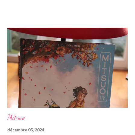
arriver, je l'ai emprunté pour le commencer. Lu sur trois jours
uniquement à la librairie, j'avais vraiment hâte de découvrir cette
petite beauté mignonne japonaise que je convoitais depuis
longtemps. "Le café secret des nuits de pleine lune" est le
premier roman traduit en français de l'autrice japonaise Mai
Mochuzuki, née à Hokkaido mais habitant Kyoto. J'ai clairement
choisi le bon livre à lire au travail, car pas très épais et écrit gros,
avec une histoire simple à suivre et pas trop de personnages.
En premier lieu on suit Mizuki Serikawa, une ancienne scén...
Mitsuo
décembre 05, 2024