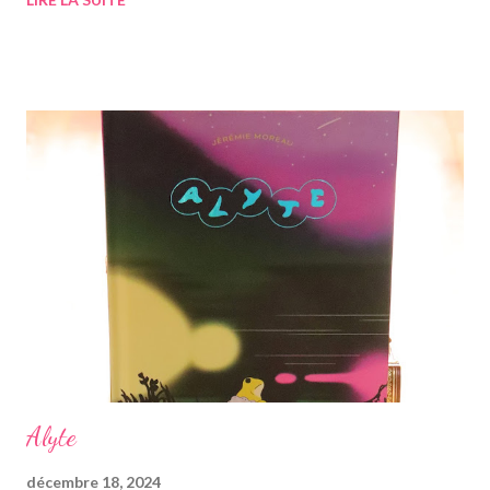
faisant le bon de commande, j'avais hyper hâte de découvrir
cette nouvelle histoire. Cette fois-ci le lieu principal est une
librairie nommée "Librairie des chats noirs", spécialisée dans les
polars, tenue par un homme, Marzio Montecristo, anciennement
prof de maths reconverti dans la librairie. Aimant depuis
toujours les polars, le jour où il doit être écarté de son rôle de
prof, l'idée de créer sa propre librairie lui vient subitement.
Beaucoup de scènes importantes du récit se passent dans
cette librairie, théâtre de rencontres littéraires, avec "les e...
Alyte
décembre 18, 2024