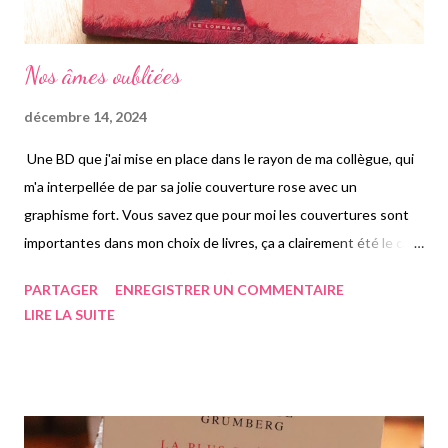
Nos âmes oubliées
décembre 14, 2024
Une BD que j'ai mise en place dans le rayon de ma collègue, qui
m'a interpellée de par sa jolie couverture rose avec un
graphisme fort. Vous savez que pour moi les couvertures sont
importantes dans mon choix de livres, ça a clairement été le cas
pour cette BD. En ce moment vous avez pu le voir, je diversifie
PARTAGER
ENREGISTRER UN COMMENTAIRE
un peu mes lectures, ayant décidé de ne pas me cantonner
LIRE LA SUITE
uniquement à des romans. J'ai donc emprunté celui-ci que j'ai
uniquement lu lors de moments calmes au travail. Dans cette
histoire tirée du livre autobiographique de Stéphane Allix,
journaliste s'intéressant de près à la mort et aux expériences de
vie après la mort etc, Grégory Panaccione illustrateur et auteur,