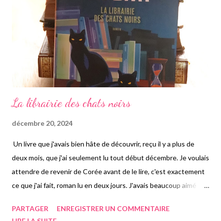
son véhicule, mourant dans l'accident. Les deux jeunes ne s'en
rendent pas compte sur le moment, préférant s'enfui...
La librairie des chats noirs
décembre 20, 2024
Un livre que j'avais bien hâte de découvrir, reçu il y a plus de
deux mois, que j'ai seulement lu tout début décembre. Je voulais
attendre de revenir de Corée avant de le lire, c'est exactement
ce que j'ai fait, roman lu en deux jours. J'avais beaucoup aimé
l'autre roman que j'ai lu , du seul auteur non américain publié
PARTAGER
ENREGISTRER UN COMMENTAIRE
chez Gallmeister. Déjà la couverture est très attractive, et en
LIRE LA SUITE