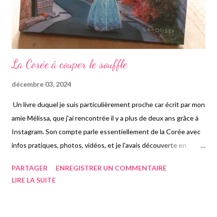
La Corée à couper le souffle
décembre 03, 2024
Un livre duquel je suis particulièrement proche car écrit par mon
amie Mélissa, que j'ai rencontrée il y a plus de deux ans grâce à
Instagram. Son compte parle essentiellement de la Corée avec
infos pratiques, photos, vidéos, et je l'avais découverte en
m'intéressant au pays. Nous nous sommes vues à de
PARTAGER
ENREGISTRER UN COMMENTAIRE
nombreuses reprises et avons voyagé ensemble. Je savais
LIRE LA SUITE
qu'elle avait publié un premier livre sur la Corée et qu'elle avait
travaillé sur un second qui l'avait maintenue pas mal occupée, et
c'est dans la librairie où je travaille que je me suis rendue compte