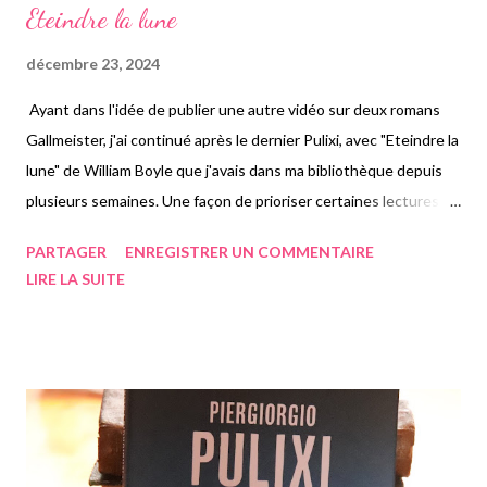
Eteindre la lune
décembre 23, 2024
Ayant dans l'idée de publier une autre vidéo sur deux romans
Gallmeister, j'ai continué après le dernier Pulixi, avec "Eteindre la
lune" de William Boyle que j'avais dans ma bibliothèque depuis
plusieurs semaines. Une façon de prioriser certaines lectures
est clairement le fait d'avoir des idées de vidéos. Ce livre-ci
PARTAGER
ENREGISTRER UN COMMENTAIRE
aurait pu être rangé en littérature étrangère, mais il est classé
LIRE LA SUITE
en polar, proposant tout de même un fond plutôt sombre et
guère gai. Tout part de l'histoire de Bobby, 14 ans, s'amusant
avec un ami à lancer des cailloux sur des automobilistes d'une
route assez fréquentée. Avec son ami Zeke, ils passent leurs
journées d'été chaudes à traîner et à faire des bêtises. Celle-ci
ne manque pas, car un des deux cailloux lancés par les deux amis
atteint une jeune fille à la tête, lui faisant perdre le contrôle de