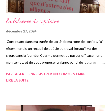
En l'absence du capitaine
décembre 27, 2024
Continuant dans ma lignée de sortir de ma zone de confort, j'ai
récemment lu un recueil de poésie au travail lorsqu'il y a des
creux dans la journée. Cela me permet de passer efficacement
mon temps, et de vous proposer un large panel de lectures
régulièrement. Ma collègue adorant Cécile Coulon, autant ses
PARTAGER
ENREGISTRER UN COMMENTAIRE
romans que ses recueils de poésie, je me suis dit que ce serait
LIRE LA SUITE
cool de lire un peu de la poésie, genre duquel je ne suis pas du
tout familière. De la poésie en prose, idéale à lire au travail
lorsque vous ne pouvez pas lire d'une traite. Chaque poème
assez court est composé d'un titre, et la moitié du recueil parle
de la perte de la grand-mère de l'autrice, pilier de sa famille, de