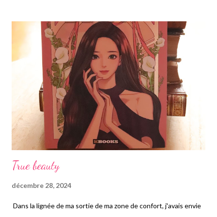
parti extrême. La journaliste née en 95 comme moi, s'empare de
ce sujet brulant, au moment où la France connaît une crise avec
de nombreux problèmes, provoquant un ras le bol de beaucoup
de français envers la politique, quitte à voter extrême droite.
Salomé Saqué fait un peu une biographie du parti d'extrême
droite, contenant en son sein des membres néo-nazis,
xénophobes, racistes, sexistes, transphobes, homophobes et
j'en passe, n'hésitant pas à dire à to...
True beauty
décembre 28, 2024
Dans la lignée de ma sortie de ma zone de confort, j'avais envie