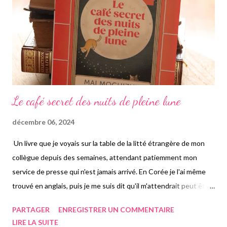
jeune homme ambitieux, se destinant à la médecine. Jeune
homme incompris et peine de réussites et souhaitant l'ad...
Le café secret des nuits de pleine lune
décembre 06, 2024
Un livre que je voyais sur la table de la litté étrangère de mon
collègue depuis des semaines, attendant patiemment mon
service de presse qui n'est jamais arrivé. En Corée je l'ai même
trouvé en anglais, puis je me suis dit qu'il m'attendrait peut être
à mon retour en France, donc je ne l'ai pas pris. Sauf que je n'ai
PARTAGER
ENREGISTRER UN COMMENTAIRE
rien reçu... Donc un jour de calme fin novembre, oui ça peut
LIRE LA SUITE