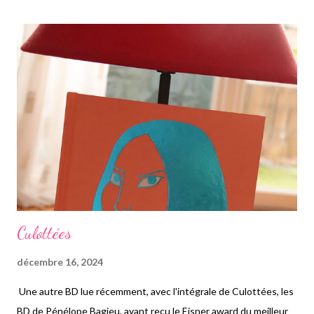
bébé par des parents français, Françoise sa mère adoptive ainsi
que Minh sa mère biologique, le récit nous fait beaucoup
voyager dans ces 250 pages, entre un village des Vosges, à Sète
dans le sud où ses parents déménagent ensuite, jusqu'à Lyon
où vit Linh pour ses études, en passant par Shanghai et
Bangkok où elle fait des stages puis travaille jusqu'à Hô- Chi
Minh où vit sa famille biologique. Une lecture riche et dense,
dotée d...
Culottées
décembre 16, 2024
Une autre BD lue récemment, avec l'intégrale de Culottées, les
BD de Pénélope Bagieu, ayant reçu le Eisner award du meilleur