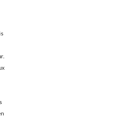
is
r.
ux
s
en