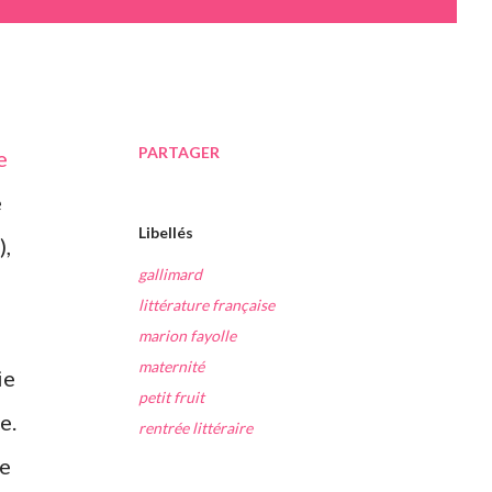
PARTAGER
e
e
Libellés
),
gallimard
littérature française
marion fayolle
maternité
ie
petit fruit
e.
rentrée littéraire
re