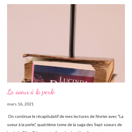
romans, car il s'agit d'une saga, ils se suivent donc. Le pitch
rapidement, un vieil homme de plus de quatre-vingts-ans a
adopté six filles, issues de ses voyages qu'il élève à Genève en
Suisse dans une magnifique maison. Les six sœurs sont élevées
également par Marina, appelée Ma, leur gouvernante/nounou
française qui les considère comme ...
La soeur à la perle
mars 16, 2021
On continue le récapitulatif de mes lectures de février avec "La
soeur à la perle", quatrième tome de la saga des Sept soeurs de