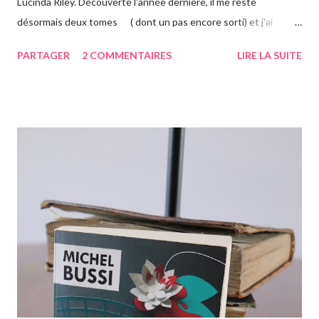
Lucinda Riley. Découverte l'année dernière, il me reste
désormais deux tomes ( dont un pas encore sorti) et j'ai
vraiment hâte. J'ai lu le troisième également ce mois-ci, vous
PARTAGER
2 COMMENTAIRES
LIRE LA SUITE
avez pu le voir précédemment sur le blog. Cette fois-ci on suit la
"jumelle" de Star, CeCe. Habitant Londres avec sa soeur dont
elle est la plus proche, CeCe va partir jusqu'en Australie pour
retrouver ses origines. Tandis que sa soeur s'est trouvée dans la
campagne anglaise, elle va quant à elle partir à l'autre bout du
globe. Habituée à voyager, mais jamais seule, ce long courrier lui
faire peur, mais pour autant elle va aller jusqu'au bout. Avant
d'arriver en Australie, elle fait escale plusieurs semaines en
Thaïlande, sur l'île de Krabi, où elle était déjà allée avec sa soeur.
Elle retrouve des personnes qu'elle conn...