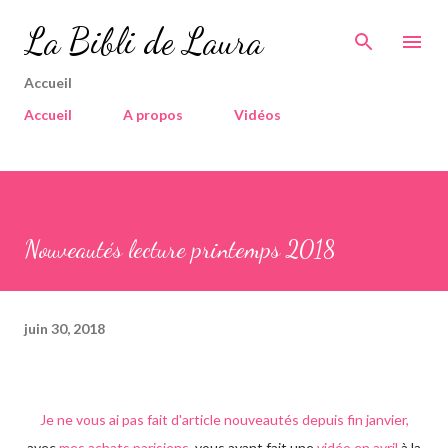
Accéder au contenu principal
La Bibli de Laura
Accueil
Accueil
A propos
Vidéos
Nouveautés lecture printemps 2018
juin 30, 2018
Je ne vous ai pas fait d'article nouveautés depuis fin janvier,
avec
mes achats parisiens
, vous ayant fait une
vidéo en avril
à la