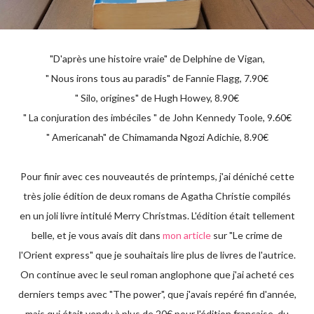
"D'après une histoire vraie" de Delphine de Vigan,
" Nous irons tous au paradis" de Fannie Flagg, 7.90€
" Silo, origines" de Hugh Howey, 8.90€
" La conjuration des imbéciles " de John Kennedy Toole, 9.60€
" Americanah" de Chimamanda Ngozi Adichie, 8.90€
Pour finir avec ces nouveautés de printemps, j'ai déniché cette
très jolie édition de deux romans de Agatha Christie compilés
en un joli livre intitulé Merry Christmas. L'édition était tellement
belle, et je vous avais dit dans
mon article
sur "Le crime de
l'Orient express" que je souhaitais lire plus de livres de l'autrice.
On continue avec le seul roman anglophone que j'ai acheté ces
derniers temps avec "The power", que j'avais repéré fin d'année,
mais qui était vendu à plus de 20€ pour l'édition française, du