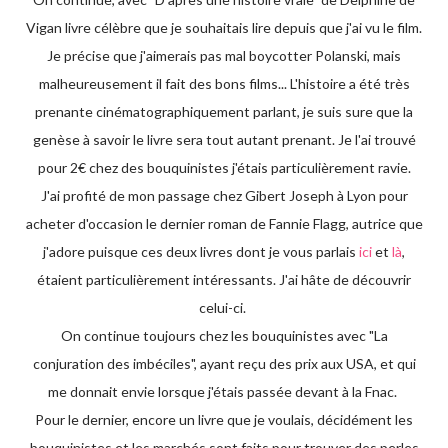
Vigan livre célèbre que je souhaitais lire depuis que j'ai vu le film.
Je précise que j'aimerais pas mal boycotter Polanski, mais
malheureusement il fait des bons films... L'histoire a été très
prenante cinématographiquement parlant, je suis sure que la
genèse à savoir le livre sera tout autant prenant. Je l'ai trouvé
pour 2€ chez des bouquinistes j'étais particulièrement ravie.
J'ai profité de mon passage chez Gibert Joseph à Lyon pour
acheter d'occasion le dernier roman de Fannie Flagg, autrice que
j'adore puisque ces deux livres dont je vous parlais
ici
et
là
,
étaient particulièrement intéressants. J'ai hâte de découvrir
celui-ci.
On continue toujours chez les bouquinistes avec "La
conjuration des imbéciles", ayant reçu des prix aux USA, et qui
me donnait envie lorsque j'étais passée devant à la Fnac.
Pour le dernier, encore un livre que je voulais, décidément les
bouquinistes et les marchés sont faits pour trouver des perles