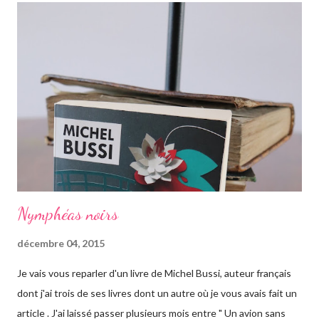
campagne anglaise, elle va quant à elle partir à l'autre bout du
globe. Habituée à voyager, mais jamais seule, ce long courrier lui
faire peur, mais pour autant elle va aller jusqu'au bout. Avant
d'arriver en Australie, elle fait escale plusieurs semaines en
Thaïlande, sur l'île de Krabi, où elle était déjà allée avec sa soeur.
Elle retrouve des personnes qu'elle conn...
Nymphéas noirs
décembre 04, 2015
Je vais vous reparler d'un livre de Michel Bussi, auteur français
dont j'ai trois de ses livres dont un autre où je vous avais fait un
article . J'ai laissé passer plusieurs mois entre " Un avion sans