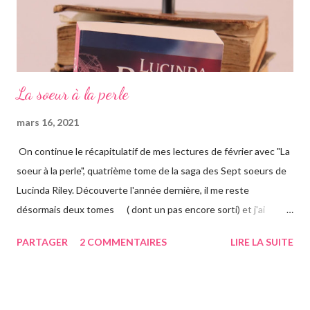
La soeur à la perle
mars 16, 2021
On continue le récapitulatif de mes lectures de février avec "La
soeur à la perle", quatrième tome de la saga des Sept soeurs de
Lucinda Riley. Découverte l'année dernière, il me reste
désormais deux tomes ( dont un pas encore sorti) et j'ai
vraiment hâte. J'ai lu le troisième également ce mois-ci, vous
PARTAGER
2 COMMENTAIRES
LIRE LA SUITE
avez pu le voir précédemment sur le blog. Cette fois-ci on suit la
"jumelle" de Star, CeCe. Habitant Londres avec sa soeur dont
elle est la plus proche, CeCe va partir jusqu'en Australie pour
retrouver ses origines. Tandis que sa soeur s'est trouvée dans la