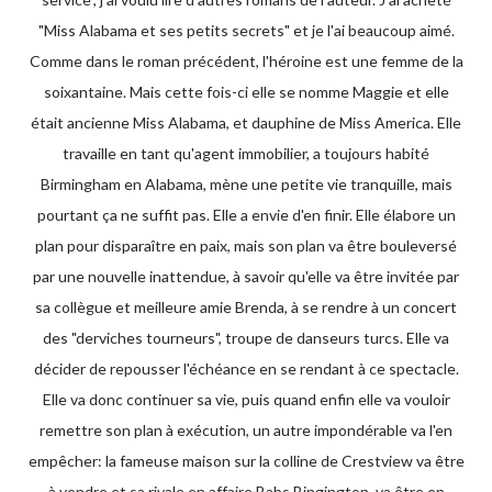
"Miss Alabama et ses petits secrets" et je l'ai beaucoup aimé.
Comme dans le roman précédent, l'héroine est une femme de la
soixantaine. Mais cette fois-ci elle se nomme Maggie et elle
était ancienne Miss Alabama, et dauphine de Miss America. Elle
travaille en tant qu'agent immobilier, a toujours habité
Birmingham en Alabama, mène une petite vie tranquille, mais
pourtant ça ne suffit pas. Elle a envie d'en finir. Elle élabore un
plan pour disparaître en paix, mais son plan va être bouleversé
par une nouvelle inattendue, à savoir qu'elle va être invitée par
sa collègue et meilleure amie Brenda, à se rendre à un concert
des "derviches tourneurs", troupe de danseurs turcs. Elle va
décider de repousser l'échéance en se rendant à ce spectacle.
Elle va donc continuer sa vie, puis quand enfin elle va vouloir
remettre son plan à exécution, un autre impondérable va l'en
empêcher: la fameuse maison sur la colline de Crestview va être
à vendre et sa rivale en affaire Babs Bingington, va être en