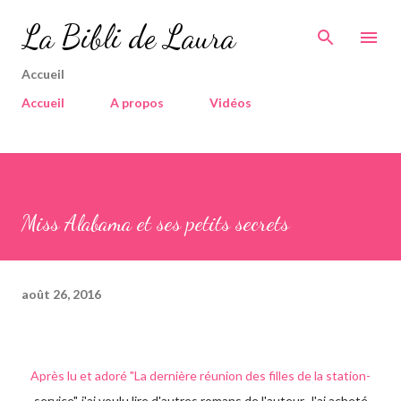
Accéder au contenu principal
La Bibli de Laura
Accueil
Accueil
A propos
Vidéos
Miss Alabama et ses petits secrets
août 26, 2016
Après lu et adoré "La dernière réunion des filles de la station-
service", j'ai voulu lire d'autres romans de l'auteur. J'ai acheté