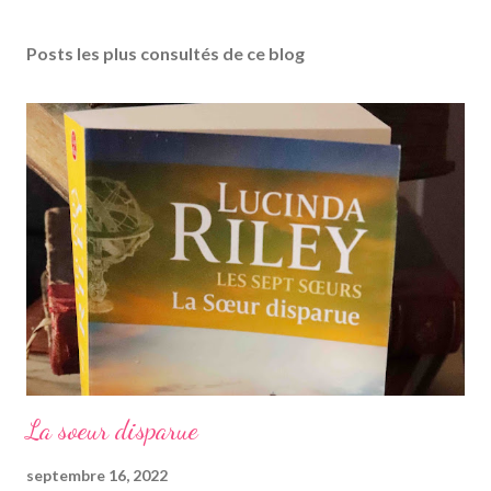
n
r
Posts les plus consultés de ce blog
e
g
i
s
t
r
e
r
u
n
c
o
m
m
e
La soeur disparue
n
t
septembre 16, 2022
a