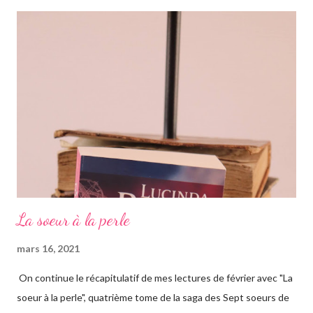
romans, car il s'agit d'une saga, ils se suivent donc. Le pitch
rapidement, un vieil homme de plus de quatre-vingts-ans a
adopté six filles, issues de ses voyages qu'il élève à Genève en
Suisse dans une magnifique maison. Les six sœurs sont élevées
également par Marina, appelée Ma, leur gouvernante/nounou
française qui les considère comme ...
La soeur à la perle
mars 16, 2021
On continue le récapitulatif de mes lectures de février avec "La
soeur à la perle", quatrième tome de la saga des Sept soeurs de