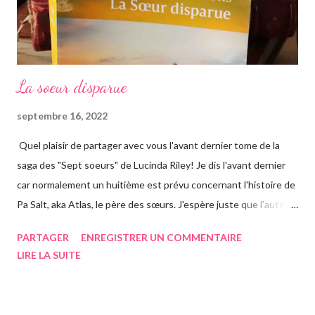
La soeur disparue
septembre 16, 2022
Quel plaisir de partager avec vous l'avant dernier tome de la
saga des "Sept soeurs" de Lucinda Riley! Je dis l'avant dernier
car normalement un huitième est prévu concernant l'histoire de
Pa Salt, aka Atlas, le père des sœurs. J'espère juste que l'auteur
a eu le temps de l'écrire avant de s'éteindre l'année dernière...
PARTAGER
ENREGISTRER UN COMMENTAIRE
Chose que j'ai d'ailleurs apprise en commençant le roman, ça m'a
LIRE LA SUITE
vraiment rendue triste. Si vous n'avez jamais entendu parler de
la saga des Sept soeurs de l'auteur irlandaise Lucinda Riley, je
vous invite à lire mes articles précédents sur les six précédents