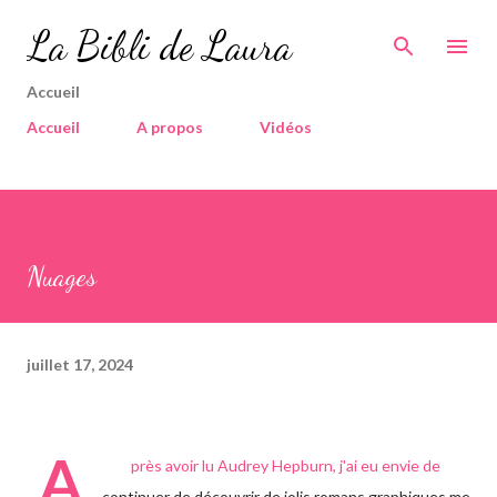
Accéder au contenu principal
La Bibli de Laura
Accueil
Accueil
A propos
Vidéos
Nuages
juillet 17, 2024
A
près avoir lu Audrey Hepburn, j'ai eu envie de
continuer de découvrir de jolis romans graphiques me