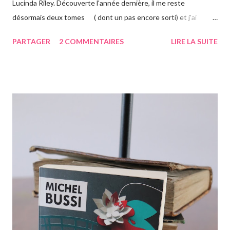
Lucinda Riley. Découverte l'année dernière, il me reste
désormais deux tomes ( dont un pas encore sorti) et j'ai
vraiment hâte. J'ai lu le troisième également ce mois-ci, vous
PARTAGER
2 COMMENTAIRES
LIRE LA SUITE
avez pu le voir précédemment sur le blog. Cette fois-ci on suit la
"jumelle" de Star, CeCe. Habitant Londres avec sa soeur dont
elle est la plus proche, CeCe va partir jusqu'en Australie pour
retrouver ses origines. Tandis que sa soeur s'est trouvée dans la
campagne anglaise, elle va quant à elle partir à l'autre bout du
globe. Habituée à voyager, mais jamais seule, ce long courrier lui
faire peur, mais pour autant elle va aller jusqu'au bout. Avant
d'arriver en Australie, elle fait escale plusieurs semaines en
Thaïlande, sur l'île de Krabi, où elle était déjà allée avec sa soeur.
Elle retrouve des personnes qu'elle conn...