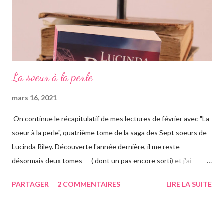
La soeur à la perle
mars 16, 2021
On continue le récapitulatif de mes lectures de février avec "La
soeur à la perle", quatrième tome de la saga des Sept soeurs de
Lucinda Riley. Découverte l'année dernière, il me reste
désormais deux tomes ( dont un pas encore sorti) et j'ai
vraiment hâte. J'ai lu le troisième également ce mois-ci, vous
PARTAGER
2 COMMENTAIRES
LIRE LA SUITE
avez pu le voir précédemment sur le blog. Cette fois-ci on suit la
"jumelle" de Star, CeCe. Habitant Londres avec sa soeur dont
elle est la plus proche, CeCe va partir jusqu'en Australie pour