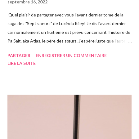
septembre 16, 2022
Quel plaisir de partager avec vous l'avant dernier tome de la
saga des "Sept soeurs" de Lucinda Riley! Je dis l'avant dernier
car normalement un huitième est prévu concernant l'histoire de
Pa Salt, aka Atlas, le père des sœurs. J'espère juste que l'auteur
a eu le temps de l'écrire avant de s'éteindre l'année dernière...
PARTAGER
ENREGISTRER UN COMMENTAIRE
Chose que j'ai d'ailleurs apprise en commençant le roman, ça m'a
LIRE LA SUITE
vraiment rendue triste. Si vous n'avez jamais entendu parler de
la saga des Sept soeurs de l'auteur irlandaise Lucinda Riley, je
vous invite à lire mes articles précédents sur les six précédents
romans, car il s'agit d'une saga, ils se suivent donc. Le pitch
rapidement, un vieil homme de plus de quatre-vingts-ans a
adopté six filles, issues de ses voyages qu'il élève à Genève en
Suisse dans une magnifique maison. Les six sœurs sont élevées
également par Marina, appelée Ma, leur gouvernante/nounou
française qui les considère comme ...