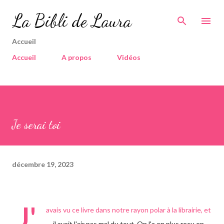
Accéder au contenu principal
La Bibli de Laura
Accueil
Accueil
A propos
Vidéos
Je serai toi
décembre 19, 2023
J'
avais vu ce livre dans notre rayon polar à la librairie, et
il avait l'air pas mal du tout. On l'a en plus reçu en