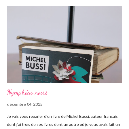
retrouver ses origines. Tandis que sa soeur s'est trouvée dans la
campagne anglaise, elle va quant à elle partir à l'autre bout du
globe. Habituée à voyager, mais jamais seule, ce long courrier lui
faire peur, mais pour autant elle va aller jusqu'au bout. Avant
d'arriver en Australie, elle fait escale plusieurs semaines en
Thaïlande, sur l'île de Krabi, où elle était déjà allée avec sa soeur.
Elle retrouve des personnes qu'elle conn...
Nymphéas noirs
décembre 04, 2015
Je vais vous reparler d'un livre de Michel Bussi, auteur français
dont j'ai trois de ses livres dont un autre où je vous avais fait un