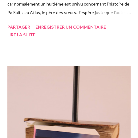
car normalement un huitième est prévu concernant l'histoire de
Pa Salt, aka Atlas, le père des sœurs. J'espère juste que l'auteur
a eu le temps de l'écrire avant de s'éteindre l'année dernière...
PARTAGER
ENREGISTRER UN COMMENTAIRE
Chose que j'ai d'ailleurs apprise en commençant le roman, ça m'a
LIRE LA SUITE
vraiment rendue triste. Si vous n'avez jamais entendu parler de
la saga des Sept soeurs de l'auteur irlandaise Lucinda Riley, je
vous invite à lire mes articles précédents sur les six précédents
romans, car il s'agit d'une saga, ils se suivent donc. Le pitch
rapidement, un vieil homme de plus de quatre-vingts-ans a
adopté six filles, issues de ses voyages qu'il élève à Genève en
Suisse dans une magnifique maison. Les six sœurs sont élevées
également par Marina, appelée Ma, leur gouvernante/nounou
française qui les considère comme ...