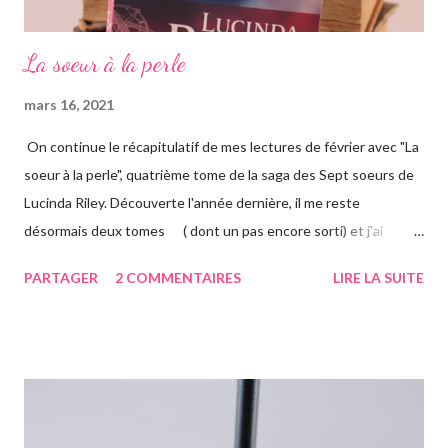
La soeur à la perle
mars 16, 2021
On continue le récapitulatif de mes lectures de février avec "La
soeur à la perle", quatrième tome de la saga des Sept soeurs de
Lucinda Riley. Découverte l'année dernière, il me reste
désormais deux tomes ( dont un pas encore sorti) et j'ai
vraiment hâte. J'ai lu le troisième également ce mois-ci, vous
PARTAGER
2 COMMENTAIRES
LIRE LA SUITE
avez pu le voir précédemment sur le blog. Cette fois-ci on suit la
"jumelle" de Star, CeCe. Habitant Londres avec sa soeur dont
elle est la plus proche, CeCe va partir jusqu'en Australie pour
retrouver ses origines. Tandis que sa soeur s'est trouvée dans la
campagne anglaise, elle va quant à elle partir à l'autre bout du
globe. Habituée à voyager, mais jamais seule, ce long courrier lui