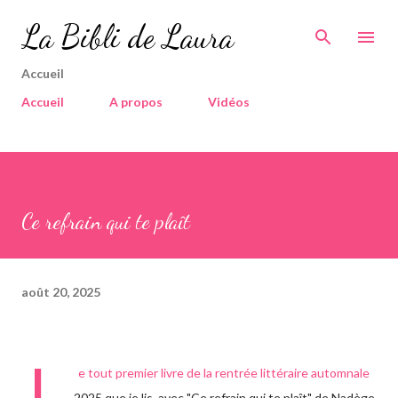
Accéder au contenu principal
La Bibli de Laura
Accueil
Accueil
A propos
Vidéos
Ce refrain qui te plaît
août 20, 2025
L
e tout premier livre de la rentrée littéraire automnale
2025 que je lis, avec "Ce refrain qui te plaît" de Nadège