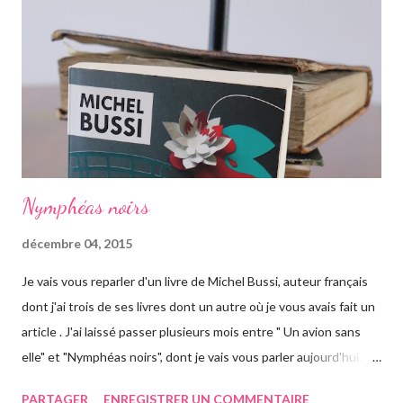
faire peur, mais pour autant elle va aller jusqu'au bout. Avant
d'arriver en Australie, elle fait escale plusieurs semaines en
Thaïlande, sur l'île de Krabi, où elle était déjà allée avec sa soeur.
Elle retrouve des personnes qu'elle conn...
Nymphéas noirs
décembre 04, 2015
Je vais vous reparler d'un livre de Michel Bussi, auteur français
dont j'ai trois de ses livres dont un autre où je vous avais fait un
article . J'ai laissé passer plusieurs mois entre " Un avion sans
elle" et "Nymphéas noirs", dont je vais vous parler aujourd'hui.
Pour être honnête, je n'ai pas trop accroché au début du roman.
PARTAGER
ENREGISTRER UN COMMENTAIRE