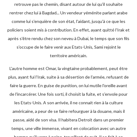
retrouve pas le chemin, disant autour de lui qu'il souhaite
rentrer chez lui à Bagdad... Un vendeur yéménite parlant arabe
comme lui s'enquière de son état, l'aidant, jusqu'à ce que les
policiers soient mis à contribution. En effet, ayant quitté l'Irak et
après s'être rendu chez son neveu à Dubaï, le temps que son fils
s'occupe de le faire venir aux Etats-Unis, Sami rejoint le
territoire américain.
L'autre homme est Omar, la vingtaine probablement, peut être
plus, ayant fui l'Irak, suite à sa désertion de l'armée, refusant de
faire la guerre. En guise de punition, on lui mutile l'oreille avant
de l'incarcérer. Une fois sorti, il choisit la fuite, et s'envole pour
les Etats-Unis. A son arrivée, il ne connait rien à la culture
américaine, a peur de se faire refourguer à la douane, mais il
passe, aidé de son visa. Il habitera Detroit dans un premier
temps, une ville immense, vivant en colocation avec un autre
homme qu'il verra à peine, travaillant de nuit. Il se fait à ce