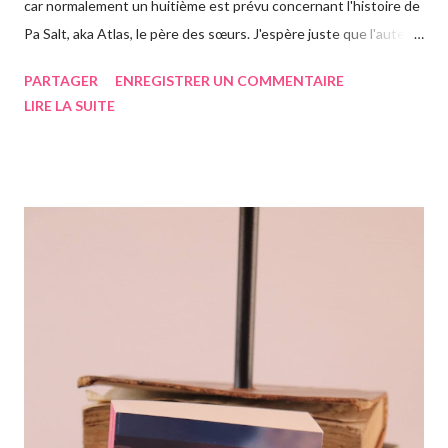
car normalement un huitième est prévu concernant l'histoire de
Pa Salt, aka Atlas, le père des sœurs. J'espère juste que l'auteur
a eu le temps de l'écrire avant de s'éteindre l'année dernière...
PARTAGER
ENREGISTRER UN COMMENTAIRE
Chose que j'ai d'ailleurs apprise en commençant le roman, ça m'a
LIRE LA SUITE
vraiment rendue triste. Si vous n'avez jamais entendu parler de
la saga des Sept soeurs de l'auteur irlandaise Lucinda Riley, je
vous invite à lire mes articles précédents sur les six précédents
romans, car il s'agit d'une saga, ils se suivent donc. Le pitch
rapidement, un vieil homme de plus de quatre-vingts-ans a
adopté six filles, issues de ses voyages qu'il élève à Genève en
Suisse dans une magnifique maison. Les six sœurs sont élevées
également par Marina, appelée Ma, leur gouvernante/nounou
française qui les considère comme ...