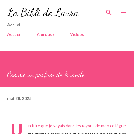
Accéder au contenu principal
La Bibli de Laura
Accueil
Accueil
A propos
Vidéos
Comme un parfum de lavande
mai 28, 2025
U
n titre que je voyais dans les rayons de mon collègue
me disant à chaque fois que je passais devant que ce