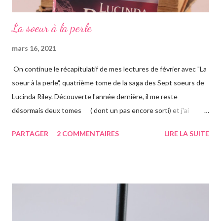
La soeur à la perle
mars 16, 2021
On continue le récapitulatif de mes lectures de février avec "La
soeur à la perle", quatrième tome de la saga des Sept soeurs de
Lucinda Riley. Découverte l'année dernière, il me reste
désormais deux tomes ( dont un pas encore sorti) et j'ai
vraiment hâte. J'ai lu le troisième également ce mois-ci, vous
PARTAGER
2 COMMENTAIRES
LIRE LA SUITE
avez pu le voir précédemment sur le blog. Cette fois-ci on suit la
"jumelle" de Star, CeCe. Habitant Londres avec sa soeur dont
elle est la plus proche, CeCe va partir jusqu'en Australie pour
retrouver ses origines. Tandis que sa soeur s'est trouvée dans la
campagne anglaise, elle va quant à elle partir à l'autre bout du
globe. Habituée à voyager, mais jamais seule, ce long courrier lui
faire peur, mais pour autant elle va aller jusqu'au bout. Avant