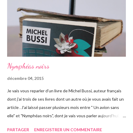
d'arriver en Australie, elle fait escale plusieurs semaines en
Thaïlande, sur l'île de Krabi, où elle était déjà allée avec sa soeur.
Elle retrouve des personnes qu'elle conn...
Nymphéas noirs
décembre 04, 2015
Je vais vous reparler d'un livre de Michel Bussi, auteur français
dont j'ai trois de ses livres dont un autre où je vous avais fait un
article . J'ai laissé passer plusieurs mois entre " Un avion sans
elle" et "Nymphéas noirs", dont je vais vous parler aujourd'hui.
Pour être honnête, je n'ai pas trop accroché au début du roman.
PARTAGER
ENREGISTRER UN COMMENTAIRE
L'histoire se déroule à Giverny en Normandie, petit village où a