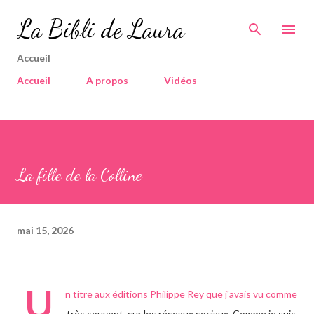
Accéder au contenu principal
La Bibli de Laura
Accueil
Accueil
A propos
Vidéos
La fille de la Colline
mai 15, 2026
U
n titre aux éditions Philippe Rey que j'avais vu comme
très souvent, sur les réseaux sociaux. Comme je suis