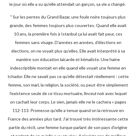
le jour où elle a su qu'elle attendait un garçon, sa vie a changé.
" Sur les pentes du Grand Bazar, une foule noire toujours plus
grande, des femmes toujours plus couvertes. Quand elle avait
10 ans, la première fois à Istanbul ça lui avait fait peur, ces
femmes sans visage. D'années en années, d'élections en
élections, on ne voyait plus qu'elles. Elle avait interprété à sa
manière son éducation laicarde et kémaliste. Une haine
indescriptible montait en elle quand elle voyait une femme en
tchador. Elle ne savait pas ce qu'elle détestait réellement : cette
femme, son mari, la religion, la société, ou peut-être simplement
l'existence seule de ce tissu mortuaire, linceul noir avec lequel
on cachait leur corps. Le sien, jamais elle ne le cachera » pages
112-113. Promesse qu'elle a tenue quand on la retrouve en
France des années plus tard. J'ai trouvé très intéressante cette
partie du récit, une femme turque parlant de son pays d'origine
et parlant de ce qu'elle a vu et vécu. Il n'existe pas de meilleur