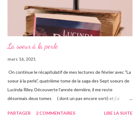
La soeur à la perle
mars 16, 2021
On continue le récapitulatif de mes lectures de février avec "La
soeur à la perle", quatrième tome de la saga des Sept soeurs de
Lucinda Riley. Découverte l'année dernière, il me reste
désormais deux tomes ( dont un pas encore sorti) et j'ai
vraiment hâte. J'ai lu le troisième également ce mois-ci, vous
PARTAGER
2 COMMENTAIRES
LIRE LA SUITE
avez pu le voir précédemment sur le blog. Cette fois-ci on suit la
"jumelle" de Star, CeCe. Habitant Londres avec sa soeur dont
elle est la plus proche, CeCe va partir jusqu'en Australie pour