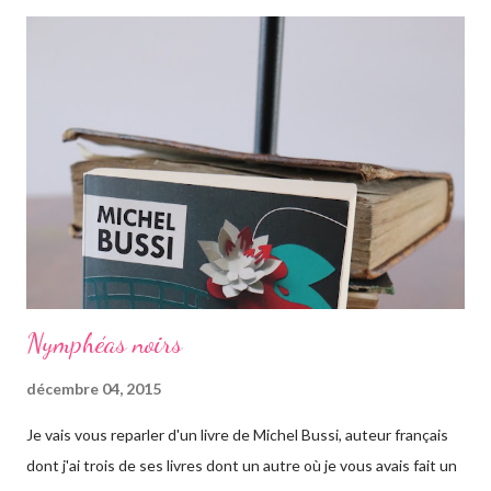
retrouver ses origines. Tandis que sa soeur s'est trouvée dans la
campagne anglaise, elle va quant à elle partir à l'autre bout du
globe. Habituée à voyager, mais jamais seule, ce long courrier lui
faire peur, mais pour autant elle va aller jusqu'au bout. Avant
d'arriver en Australie, elle fait escale plusieurs semaines en
Thaïlande, sur l'île de Krabi, où elle était déjà allée avec sa soeur.
Elle retrouve des personnes qu'elle conn...
Nymphéas noirs
décembre 04, 2015
Je vais vous reparler d'un livre de Michel Bussi, auteur français
dont j'ai trois de ses livres dont un autre où je vous avais fait un