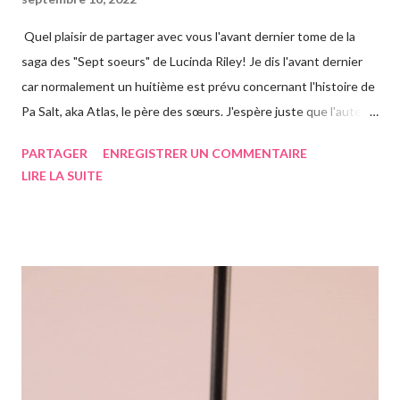
Quel plaisir de partager avec vous l'avant dernier tome de la
saga des "Sept soeurs" de Lucinda Riley! Je dis l'avant dernier
car normalement un huitième est prévu concernant l'histoire de
Pa Salt, aka Atlas, le père des sœurs. J'espère juste que l'auteur
a eu le temps de l'écrire avant de s'éteindre l'année dernière...
PARTAGER
ENREGISTRER UN COMMENTAIRE
Chose que j'ai d'ailleurs apprise en commençant le roman, ça m'a
LIRE LA SUITE
vraiment rendue triste. Si vous n'avez jamais entendu parler de
la saga des Sept soeurs de l'auteur irlandaise Lucinda Riley, je
vous invite à lire mes articles précédents sur les six précédents
romans, car il s'agit d'une saga, ils se suivent donc. Le pitch
rapidement, un vieil homme de plus de quatre-vingts-ans a
adopté six filles, issues de ses voyages qu'il élève à Genève en
Suisse dans une magnifique maison. Les six sœurs sont élevées
également par Marina, appelée Ma, leur gouvernante/nounou
française qui les considère comme ...