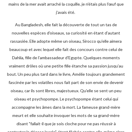
mains de la mer avait arraché la coquille, je n'étais plus l'œuf que
j'avais été.
Au Bangladesh, elle fait la découverte de tout un tas de
nouvelles espèces d'oiseaux, sa curiosité en étant d'autant
rassasiée. Elle adopte même un oiseau, Sirocco qu'elle aimera
beaucoup et avec lequel elle fait des concours contre celui de
Dahlia, fille de l'ambassadeur d'Egypte. Quelques moments
vraiment drôles où une petite fille étanche sa passion jusqu'au
bout. Un peu plus tard dans le livre, Amélie toujours grandement
fascinée par les volatiles nous fait part de son envie de devenir
oiseau, car ils sont libres, majestueux. Qu'elle se sent un peu
oiseau et psychopompe. Le psychopompe étant celui qui
accompagne les âmes dans la mort. La fameuse grand-mère
meurt et elle souhaite invoquer les mots de sa grand-mère
disant "fallait-il que je sois cloche pour ne pas réussir à
contacter la déesse locale", étant fâchée contre elle-même alors