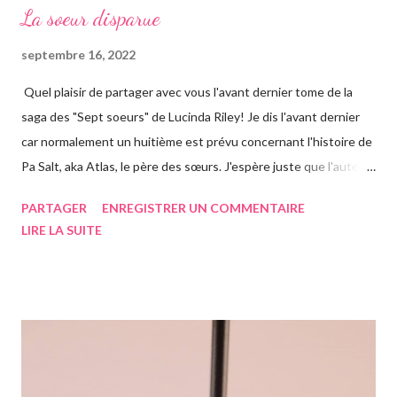
La soeur disparue
septembre 16, 2022
Quel plaisir de partager avec vous l'avant dernier tome de la
saga des "Sept soeurs" de Lucinda Riley! Je dis l'avant dernier
car normalement un huitième est prévu concernant l'histoire de
Pa Salt, aka Atlas, le père des sœurs. J'espère juste que l'auteur
a eu le temps de l'écrire avant de s'éteindre l'année dernière...
PARTAGER
ENREGISTRER UN COMMENTAIRE
Chose que j'ai d'ailleurs apprise en commençant le roman, ça m'a
LIRE LA SUITE
vraiment rendue triste. Si vous n'avez jamais entendu parler de
la saga des Sept soeurs de l'auteur irlandaise Lucinda Riley, je
vous invite à lire mes articles précédents sur les six précédents
romans, car il s'agit d'une saga, ils se suivent donc. Le pitch
rapidement, un vieil homme de plus de quatre-vingts-ans a
adopté six filles, issues de ses voyages qu'il élève à Genève en
Suisse dans une magnifique maison. Les six sœurs sont élevées