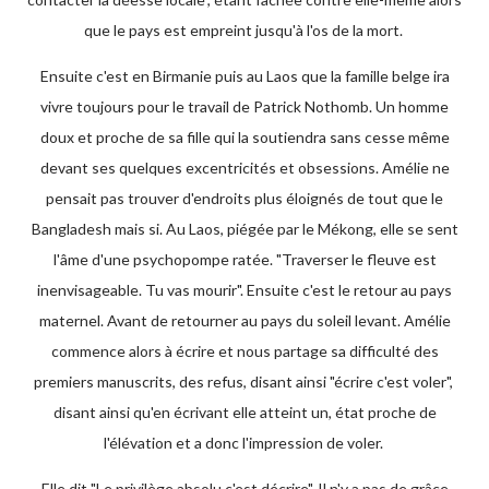
que le pays est empreint jusqu'à l'os de la mort.
Ensuite c'est en Birmanie puis au Laos que la famille belge ira
vivre toujours pour le travail de Patrick Nothomb. Un homme
doux et proche de sa fille qui la soutiendra sans cesse même
devant ses quelques excentricités et obsessions. Amélie ne
pensait pas trouver d'endroits plus éloignés de tout que le
Bangladesh mais si. Au Laos, piégée par le Mékong, elle se sent
l'âme d'une psychopompe ratée. "Traverser le fleuve est
inenvisageable. Tu vas mourir". Ensuite c'est le retour au pays
maternel. Avant de retourner au pays du soleil levant. Amélie
commence alors à écrire et nous partage sa difficulté des
premiers manuscrits, des refus, disant ainsi "écrire c'est voler",
disant ainsi qu'en écrivant elle atteint un, état proche de
l'élévation et a donc l'impression de voler.
Elle dit "Le privilège absolu c'est décrire". Il n'y a pas de grâce