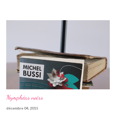
"jumelle" de Star, CeCe. Habitant Londres avec sa soeur dont
elle est la plus proche, CeCe va partir jusqu'en Australie pour
retrouver ses origines. Tandis que sa soeur s'est trouvée dans la
campagne anglaise, elle va quant à elle partir à l'autre bout du
globe. Habituée à voyager, mais jamais seule, ce long courrier lui
faire peur, mais pour autant elle va aller jusqu'au bout. Avant
d'arriver en Australie, elle fait escale plusieurs semaines en
Thaïlande, sur l'île de Krabi, où elle était déjà allée avec sa soeur.
Elle retrouve des personnes qu'elle conn...
Nymphéas noirs
décembre 04, 2015