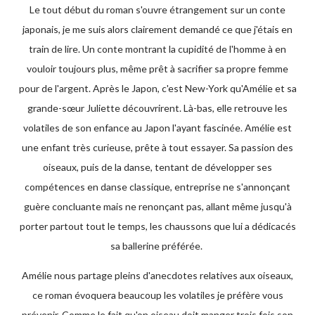
Le tout début du roman s'ouvre étrangement sur un conte
japonais, je me suis alors clairement demandé ce que j'étais en
train de lire. Un conte montrant la cupidité de l'homme à en
vouloir toujours plus, même prêt à sacrifier sa propre femme
pour de l'argent. Après le Japon, c'est New-York qu'Amélie et sa
grande-sœur Juliette découvrirent. Là-bas, elle retrouve les
volatiles de son enfance au Japon l'ayant fascinée. Amélie est
une enfant très curieuse, prête à tout essayer. Sa passion des
oiseaux, puis de la danse, tentant de développer ses
compétences en danse classique, entreprise ne s'annonçant
guère concluante mais ne renonçant pas, allant même jusqu'à
porter partout tout le temps, les chaussons que lui a dédicacés
sa ballerine préférée.
Amélie nous partage pleins d'anecdotes relatives aux oiseaux,
ce roman évoquera beaucoup les volatiles je préfère vous
prévenir. Comme le fait qu'on oiseau doit manger trois fois son