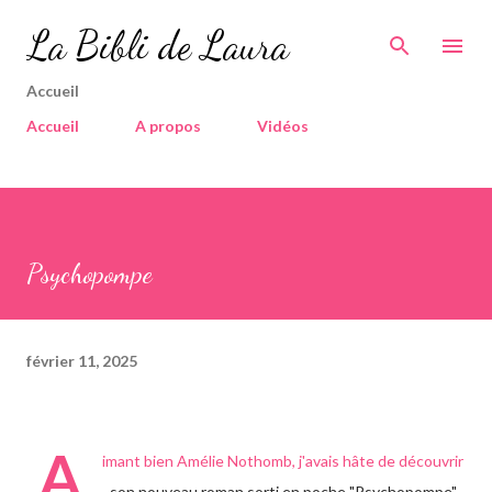
Accéder au contenu principal
La Bibli de Laura
Accueil
Accueil
A propos
Vidéos
Psychopompe
février 11, 2025
A
imant bien Amélie Nothomb, j'avais hâte de découvrir
son nouveau roman sorti en poche "Psychopompe"