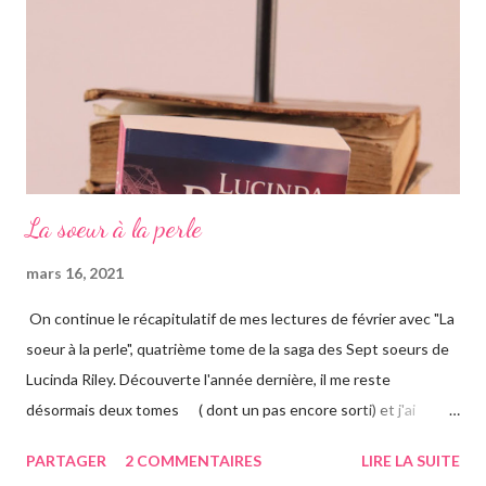
également par Marina, appelée Ma, leur gouvernante/nounou
française qui les considère comme ...
La soeur à la perle
mars 16, 2021
On continue le récapitulatif de mes lectures de février avec "La
soeur à la perle", quatrième tome de la saga des Sept soeurs de
Lucinda Riley. Découverte l'année dernière, il me reste
désormais deux tomes ( dont un pas encore sorti) et j'ai
vraiment hâte. J'ai lu le troisième également ce mois-ci, vous
PARTAGER
2 COMMENTAIRES
LIRE LA SUITE
avez pu le voir précédemment sur le blog. Cette fois-ci on suit la