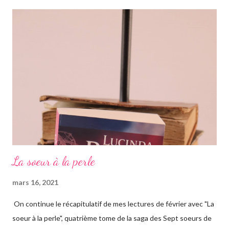
romans, car il s'agit d'une saga, ils se suivent donc. Le pitch
rapidement, un vieil homme de plus de quatre-vingts-ans a
adopté six filles, issues de ses voyages qu'il élève à Genève en
Suisse dans une magnifique maison. Les six sœurs sont élevées
également par Marina, appelée Ma, leur gouvernante/nounou
française qui les considère comme ...
La soeur à la perle
mars 16, 2021
On continue le récapitulatif de mes lectures de février avec "La
soeur à la perle", quatrième tome de la saga des Sept soeurs de