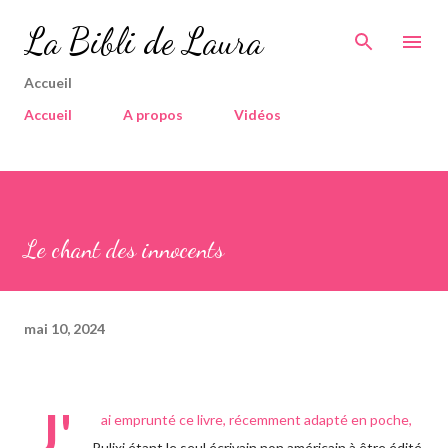
Accéder au contenu principal
La Bibli de Laura
Accueil
Accueil
A propos
Vidéos
Le chant des innocents
mai 10, 2024
J'
ai emprunté ce livre, récemment adapté en poche,
Pulixi étant le seul écrivain non américain à être édité