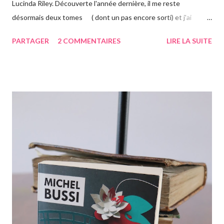
Lucinda Riley. Découverte l'année dernière, il me reste
désormais deux tomes ( dont un pas encore sorti) et j'ai
vraiment hâte. J'ai lu le troisième également ce mois-ci, vous
PARTAGER
2 COMMENTAIRES
LIRE LA SUITE
avez pu le voir précédemment sur le blog. Cette fois-ci on suit la
"jumelle" de Star, CeCe. Habitant Londres avec sa soeur dont
elle est la plus proche, CeCe va partir jusqu'en Australie pour
retrouver ses origines. Tandis que sa soeur s'est trouvée dans la
campagne anglaise, elle va quant à elle partir à l'autre bout du
globe. Habituée à voyager, mais jamais seule, ce long courrier lui
faire peur, mais pour autant elle va aller jusqu'au bout. Avant
d'arriver en Australie, elle fait escale plusieurs semaines en
Thaïlande, sur l'île de Krabi, où elle était déjà allée avec sa soeur.
Elle retrouve des personnes qu'elle conn...