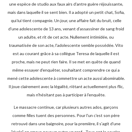
une espèce de studio aux faux airs d'antre guère réjouissante,
mais dans laquelle il se sent bien. Il a adopté un petit chat, Sofia,
qui lui tient compagnie. Un jour, une affaire fait du bruit, celle
d'une adolescente de 13 ans, venant d'assassiner de sang froid
un adulte, et rit de cet acte. Nullement intimidée, ou
traumatisée de son acte, l'adolescente semble possédée. Vito
est au courant grâce à sa collègue Teresa de laquelle il est
proche, mais ne peut rien faire. Il se met en quête de quand
même essayer d'enquêter, souhaitant comprendre ce qui a
mené cette adolescente à commettre un acte aussi abominable.
Il joue clairement avec la légalité, n'étant actuellement plus flic,
mais n'hésitant pas à participer à l'enquête.
Le massacre continue, car plusieurs autres ados, garçons
comme filles tuent des personnes. Pour l'un c'est son père
retrouvé dans une baignoire, pour la première, il s'agit d'une
"rivale" en amour, pour un autre un prof... Tous ont le sourire,