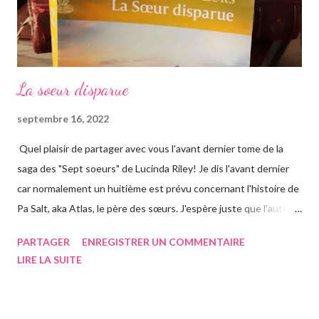
La soeur disparue
septembre 16, 2022
Quel plaisir de partager avec vous l'avant dernier tome de la
saga des "Sept soeurs" de Lucinda Riley! Je dis l'avant dernier
car normalement un huitième est prévu concernant l'histoire de
Pa Salt, aka Atlas, le père des sœurs. J'espère juste que l'auteur
a eu le temps de l'écrire avant de s'éteindre l'année dernière...
PARTAGER
ENREGISTRER UN COMMENTAIRE
Chose que j'ai d'ailleurs apprise en commençant le roman, ça m'a
LIRE LA SUITE
vraiment rendue triste. Si vous n'avez jamais entendu parler de
la saga des Sept soeurs de l'auteur irlandaise Lucinda Riley, je
vous invite à lire mes articles précédents sur les six précédents