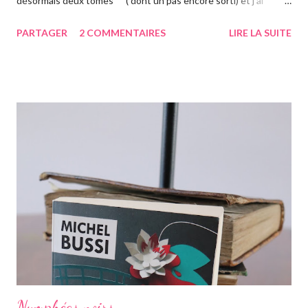
désormais deux tomes ( dont un pas encore sorti) et j'ai
vraiment hâte. J'ai lu le troisième également ce mois-ci, vous
PARTAGER
2 COMMENTAIRES
LIRE LA SUITE
avez pu le voir précédemment sur le blog. Cette fois-ci on suit la
"jumelle" de Star, CeCe. Habitant Londres avec sa soeur dont
elle est la plus proche, CeCe va partir jusqu'en Australie pour
retrouver ses origines. Tandis que sa soeur s'est trouvée dans la
campagne anglaise, elle va quant à elle partir à l'autre bout du
globe. Habituée à voyager, mais jamais seule, ce long courrier lui
faire peur, mais pour autant elle va aller jusqu'au bout. Avant
d'arriver en Australie, elle fait escale plusieurs semaines en
Thaïlande, sur l'île de Krabi, où elle était déjà allée avec sa soeur.
Elle retrouve des personnes qu'elle conn...
Nymphéas noirs