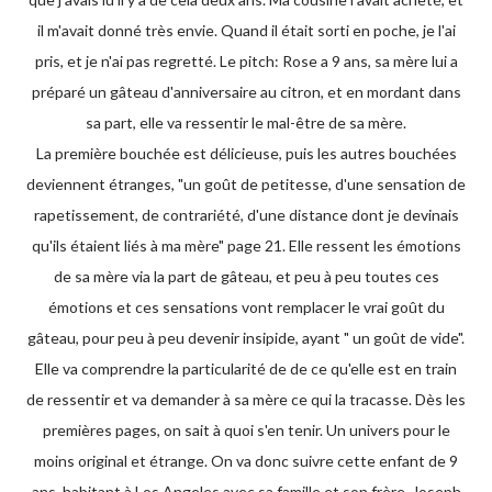
il m'avait donné très envie. Quand il était sorti en poche, je l'ai
pris, et je n'ai pas regretté. Le pitch: Rose a 9 ans, sa mère lui a
préparé un gâteau d'anniversaire au citron, et en mordant dans
sa part, elle va ressentir le mal-être de sa mère.
La première bouchée est délicieuse, puis les autres bouchées
deviennent étranges, "un goût de petitesse, d'une sensation de
rapetissement, de contrariété, d'une distance dont je devinais
qu'ils étaient liés à ma mère" page 21. Elle ressent les émotions
de sa mère via la part de gâteau, et peu à peu toutes ces
émotions et ces sensations vont remplacer le vrai goût du
gâteau, pour peu à peu devenir insipide, ayant " un goût de vide".
Elle va comprendre la particularité de de ce qu'elle est en train
de ressentir et va demander à sa mère ce qui la tracasse. Dès les
premières pages, on sait à quoi s'en tenir. Un univers pour le
moins original et étrange. On va donc suivre cette enfant de 9
ans, habitant à Los Angeles avec sa famille et son frère, Joseph