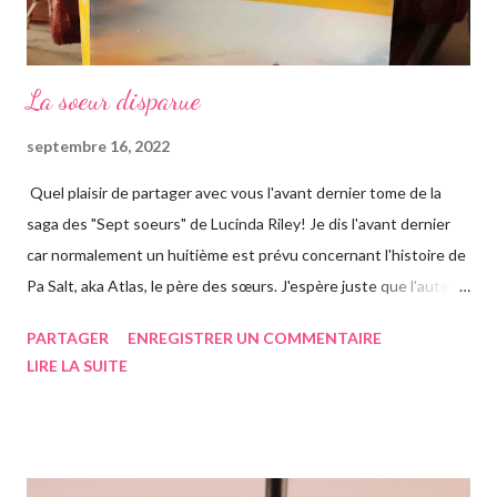
La soeur disparue
septembre 16, 2022
Quel plaisir de partager avec vous l'avant dernier tome de la
saga des "Sept soeurs" de Lucinda Riley! Je dis l'avant dernier
car normalement un huitième est prévu concernant l'histoire de
Pa Salt, aka Atlas, le père des sœurs. J'espère juste que l'auteur
a eu le temps de l'écrire avant de s'éteindre l'année dernière...
PARTAGER
ENREGISTRER UN COMMENTAIRE
Chose que j'ai d'ailleurs apprise en commençant le roman, ça m'a
LIRE LA SUITE
vraiment rendue triste. Si vous n'avez jamais entendu parler de
la saga des Sept soeurs de l'auteur irlandaise Lucinda Riley, je
vous invite à lire mes articles précédents sur les six précédents
romans, car il s'agit d'une saga, ils se suivent donc. Le pitch