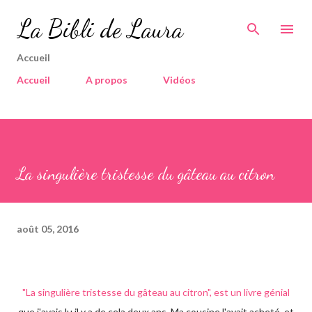
Accéder au contenu principal
La Bibli de Laura
Accueil
Accueil
A propos
Vidéos
La singulière tristesse du gâteau au citron
août 05, 2016
"La singulière tristesse du gâteau au citron", est un livre génial
que j'avais lu il y a de cela deux ans. Ma cousine l'avait acheté, et