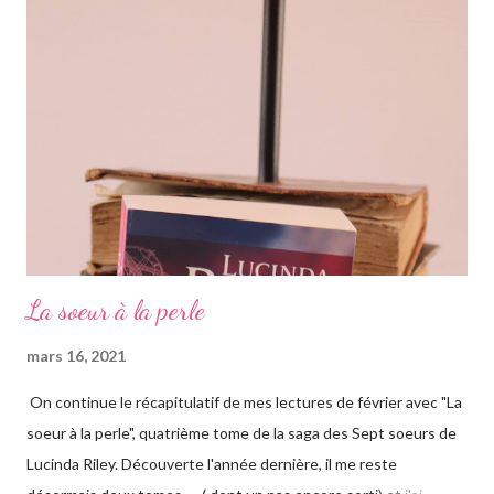
rapidement, un vieil homme de plus de quatre-vingts-ans a
adopté six filles, issues de ses voyages qu'il élève à Genève en
Suisse dans une magnifique maison. Les six sœurs sont élevées
également par Marina, appelée Ma, leur gouvernante/nounou
française qui les considère comme ...
La soeur à la perle
mars 16, 2021
On continue le récapitulatif de mes lectures de février avec "La
soeur à la perle", quatrième tome de la saga des Sept soeurs de
Lucinda Riley. Découverte l'année dernière, il me reste