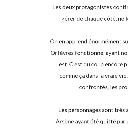
Les deux protagonistes continuent de vivre leur vie, avec pas mal de problèmes à
gérer de chaque côté, ne 
On en apprend énormément sur la façon dont la prestigieuse police du 36 quai des
Orfèvres fonctionne, ayant no
est. C'est du coup encore pl
comme ça dans la vraie vie. 
confrontés, les proc
Les personnages sont très attachants, ayant tous les deux des traumatismes,
Arsène ayant été quitté par 