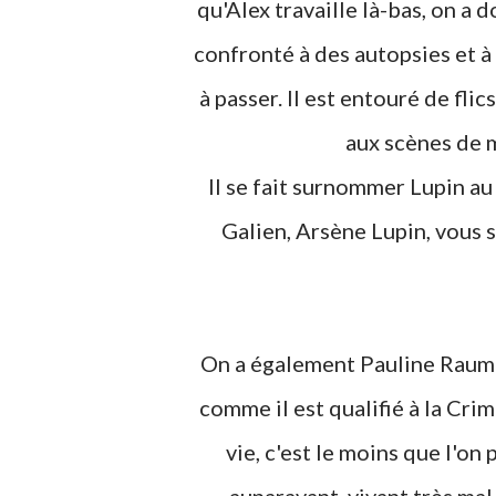
qu'Alex travaille là-bas, on a 
confronté à des autopsies et à 
à passer. Il est entouré de fli
aux scènes de m
Il se fait surnommer Lupin au sein de son équipe, car son nom est Galien. Arsène
Galien, Arsène Lupin, vous s
On a également Pauline Raumann, journaliste au Baromètre, journal de "gauchos"
comme il est qualifié à la Crim
vie, c'est le moins que l'on