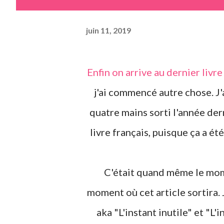
juin 11, 2019
Enfin on arrive au dernier livre lu au mois de mai, entièrement je précise, car depuis
j'ai commencé autre chose. J'a
quatre mains sorti l'année der
livre français, puisque ça a ét
C'était quand même le moment de le lire, d'autant que la suite est sortie, au
moment où cet article sortira. J
aka "L'instant inutile" et "L'