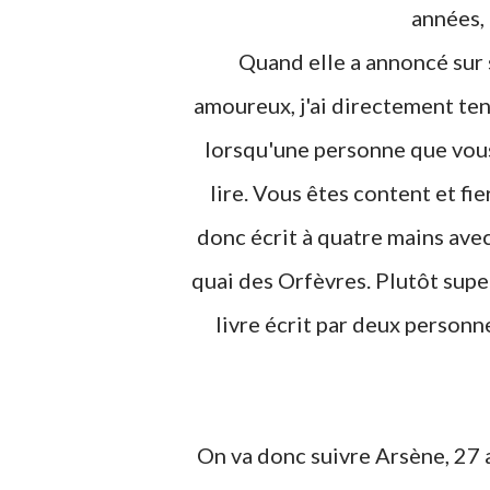
années, 
Quand elle a annoncé sur sa chaîne, qu'elle co-écrivait un roman avec son
amoureux, j'ai directement tend
lorsqu'une personne que vous
lire. Vous êtes content et fie
donc écrit à quatre mains ave
quai des Orfèvres. Plutôt supe
livre écrit par deux personn
On va donc suivre Arsène, 27 ans, jeune flic au 36 quai des Orfèvres, d'où l'intérêt