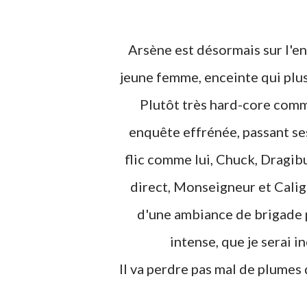
Arsène est désormais sur l'enquête de ce meurtre atroce qui a coûté la vie à une
jeune femme, enceinte qui plus 
Plutôt très hard-core com
enquête effrénée, passant ses
flic comme lui, Chuck, Dragib
direct, Monseigneur et Calig
d'une ambiance de brigade p
intense, que je serai 
Il va perdre pas mal de plumes dans cette affaire, tout en ayant Pauline dans le coin