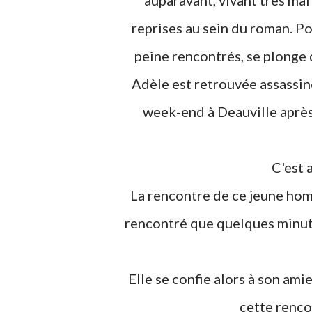
auparavant, vivant très mal
reprises au sein du roman. P
peine rencontrés, se plonge d
Adèle est retrouvée assassiné
week-end à Deauville après
C'es
La rencontre de ce jeune homme bouleverse la vie de Pauline qui ne l'a pourtant
rencontré que quelques minut
Elle se confie alors à son amie Pénélope, travaillant également au Baromètre, sur
cette renco