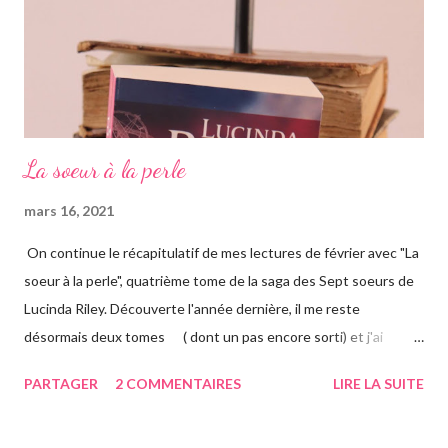
française qui les considère comme ...
La soeur à la perle
mars 16, 2021
On continue le récapitulatif de mes lectures de février avec "La
soeur à la perle", quatrième tome de la saga des Sept soeurs de
Lucinda Riley. Découverte l'année dernière, il me reste
désormais deux tomes ( dont un pas encore sorti) et j'ai
vraiment hâte. J'ai lu le troisième également ce mois-ci, vous
PARTAGER
2 COMMENTAIRES
LIRE LA SUITE
avez pu le voir précédemment sur le blog. Cette fois-ci on suit la
"jumelle" de Star, CeCe. Habitant Londres avec sa soeur dont