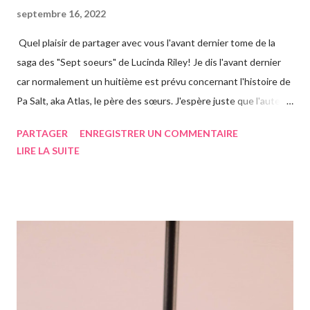
septembre 16, 2022
Quel plaisir de partager avec vous l'avant dernier tome de la
saga des "Sept soeurs" de Lucinda Riley! Je dis l'avant dernier
car normalement un huitième est prévu concernant l'histoire de
Pa Salt, aka Atlas, le père des sœurs. J'espère juste que l'auteur
a eu le temps de l'écrire avant de s'éteindre l'année dernière...
PARTAGER
ENREGISTRER UN COMMENTAIRE
Chose que j'ai d'ailleurs apprise en commençant le roman, ça m'a
LIRE LA SUITE
vraiment rendue triste. Si vous n'avez jamais entendu parler de
la saga des Sept soeurs de l'auteur irlandaise Lucinda Riley, je
vous invite à lire mes articles précédents sur les six précédents
romans, car il s'agit d'une saga, ils se suivent donc. Le pitch
rapidement, un vieil homme de plus de quatre-vingts-ans a
adopté six filles, issues de ses voyages qu'il élève à Genève en
Suisse dans une magnifique maison. Les six sœurs sont élevées
également par Marina, appelée Ma, leur gouvernante/nounou