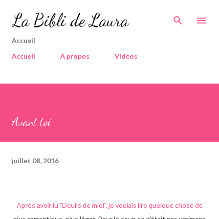
Accéder au contenu principal
La Bibli de Laura
Accueil
Accueil
A propos
Vidéos
Avant toi
juillet 08, 2016
Après avoir lu "Deuils de miel", je voulais lire quelque chose de
plus romantique, plus léger. Pour le coup ce n'était pas vraiment