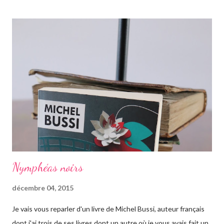
elle est la plus proche, CeCe va partir jusqu'en Australie pour
retrouver ses origines. Tandis que sa soeur s'est trouvée dans la
campagne anglaise, elle va quant à elle partir à l'autre bout du
globe. Habituée à voyager, mais jamais seule, ce long courrier lui
faire peur, mais pour autant elle va aller jusqu'au bout. Avant
d'arriver en Australie, elle fait escale plusieurs semaines en
Thaïlande, sur l'île de Krabi, où elle était déjà allée avec sa soeur.
Elle retrouve des personnes qu'elle conn...
Nymphéas noirs
décembre 04, 2015
Je vais vous reparler d'un livre de Michel Bussi, auteur français
dont j'ai trois de ses livres dont un autre où je vous avais fait un