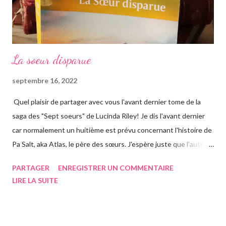
La soeur disparue
septembre 16, 2022
Quel plaisir de partager avec vous l'avant dernier tome de la
saga des "Sept soeurs" de Lucinda Riley! Je dis l'avant dernier
car normalement un huitième est prévu concernant l'histoire de
Pa Salt, aka Atlas, le père des sœurs. J'espère juste que l'auteur
a eu le temps de l'écrire avant de s'éteindre l'année dernière...
PARTAGER
ENREGISTRER UN COMMENTAIRE
Chose que j'ai d'ailleurs apprise en commençant le roman, ça m'a
LIRE LA SUITE
vraiment rendue triste. Si vous n'avez jamais entendu parler de
la saga des Sept soeurs de l'auteur irlandaise Lucinda Riley, je
vous invite à lire mes articles précédents sur les six précédents