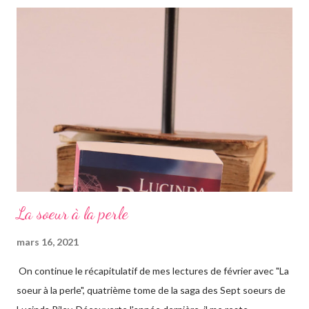
romans, car il s'agit d'une saga, ils se suivent donc. Le pitch
rapidement, un vieil homme de plus de quatre-vingts-ans a
adopté six filles, issues de ses voyages qu'il élève à Genève en
Suisse dans une magnifique maison. Les six sœurs sont élevées
également par Marina, appelée Ma, leur gouvernante/nounou
française qui les considère comme ...
La soeur à la perle
mars 16, 2021
On continue le récapitulatif de mes lectures de février avec "La
soeur à la perle", quatrième tome de la saga des Sept soeurs de