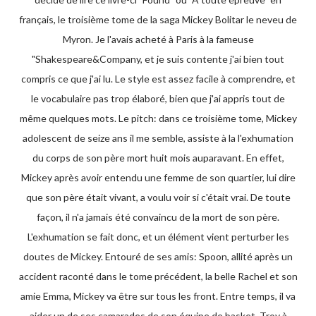
français, le troisième tome de la saga Mickey Bolitar le neveu de
Myron. Je l'avais acheté à Paris à la fameuse
"Shakespeare&Company, et je suis contente j'ai bien tout
compris ce que j'ai lu. Le style est assez facile à comprendre, et
le vocabulaire pas trop élaboré, bien que j'ai appris tout de
même quelques mots. Le pitch: dans ce troisième tome, Mickey
adolescent de seize ans il me semble, assiste à la l'exhumation
du corps de son père mort huit mois auparavant. En effet,
Mickey après avoir entendu une femme de son quartier, lui dire
que son père était vivant, a voulu voir si c'était vrai. De toute
façon, il n'a jamais été convaincu de la mort de son père.
L'exhumation se fait donc, et un élément vient perturber les
doutes de Mickey. Entouré de ses amis: Spoon, allité après un
accident raconté dans le tome précédent, la belle Rachel et son
amie Emma, Mickey va être sur tous les front. Entre temps, il va
aider un de ses camarades de son équipe de basket, Troy à