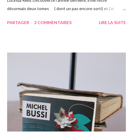
Lucinda Riley. Découverte l'année dernière, il me reste
désormais deux tomes ( dont un pas encore sorti) et j'ai
vraiment hâte. J'ai lu le troisième également ce mois-ci, vous
PARTAGER
2 COMMENTAIRES
LIRE LA SUITE
avez pu le voir précédemment sur le blog. Cette fois-ci on suit la
"jumelle" de Star, CeCe. Habitant Londres avec sa soeur dont
elle est la plus proche, CeCe va partir jusqu'en Australie pour
retrouver ses origines. Tandis que sa soeur s'est trouvée dans la
campagne anglaise, elle va quant à elle partir à l'autre bout du
globe. Habituée à voyager, mais jamais seule, ce long courrier lui
faire peur, mais pour autant elle va aller jusqu'au bout. Avant
d'arriver en Australie, elle fait escale plusieurs semaines en
Thaïlande, sur l'île de Krabi, où elle était déjà allée avec sa soeur.
Elle retrouve des personnes qu'elle conn...