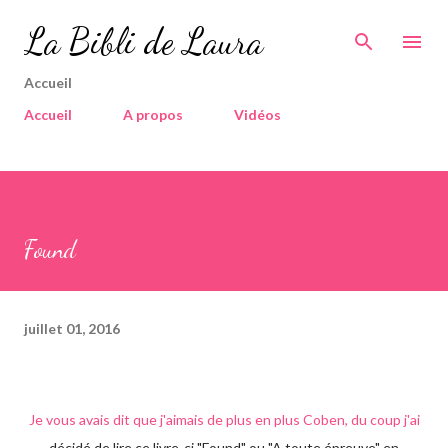
Accéder au contenu principal
La Bibli de Laura
Accueil
Accueil
A propos
Vidéos
Found
juillet 01, 2016
Je vous avais dit que j'aimais de plus en plus Coben, du coup j'ai
décidé de lire ce livre-ci "Found" ou "A toute épreuve" en