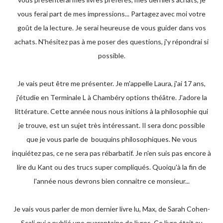
vous ferai part de mes impressions... Partagez avec moi votre
goût de la lecture. Je serai heureuse de vous guider dans vos
achats. N'hésitez pas à me poser des questions, j'y répondrai si
possible.
Je vais peut être me présenter. Je m'appelle Laura, j'ai 17 ans,
j'étudie en Terminale L à Chambéry options théâtre. J'adore la
littérature. Cette année nous nous initions à la philosophie qui
je trouve, est un sujet très intéressant. Il sera donc possible
que je vous parle de bouquins philosophiques. Ne vous
inquiétez pas, ce ne sera pas rébarbatif. Je n'en suis pas encore à
lire du Kant ou des trucs super compliqués. Quoiqu'à la fin de
l'année nous devrons bien connaitre ce monsieur...
Je vais vous parler de mon dernier livre lu, Max, de Sarah Cohen-
Scali qui a publié une quarantaine de livres. Ce livre était au