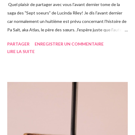
Quel plaisir de partager avec vous l'avant dernier tome de la
saga des "Sept soeurs" de Lucinda Riley! Je dis l'avant dernier
car normalement un huitième est prévu concernant l'histoire de
Pa Salt, aka Atlas, le père des sœurs. J'espère juste que l'auteur
a eu le temps de l'écrire avant de s'éteindre l'année dernière...
PARTAGER
ENREGISTRER UN COMMENTAIRE
Chose que j'ai d'ailleurs apprise en commençant le roman, ça m'a
LIRE LA SUITE
vraiment rendue triste. Si vous n'avez jamais entendu parler de
la saga des Sept soeurs de l'auteur irlandaise Lucinda Riley, je
vous invite à lire mes articles précédents sur les six précédents
romans, car il s'agit d'une saga, ils se suivent donc. Le pitch
rapidement, un vieil homme de plus de quatre-vingts-ans a
adopté six filles, issues de ses voyages qu'il élève à Genève en
Suisse dans une magnifique maison. Les six sœurs sont élevées
également par Marina, appelée Ma, leur gouvernante/nounou
française qui les considère comme ...