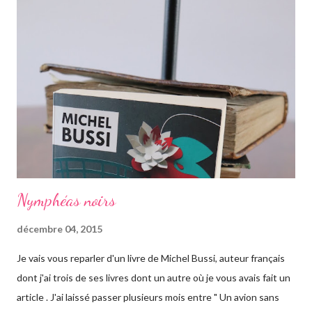
campagne anglaise, elle va quant à elle partir à l'autre bout du
globe. Habituée à voyager, mais jamais seule, ce long courrier lui
faire peur, mais pour autant elle va aller jusqu'au bout. Avant
d'arriver en Australie, elle fait escale plusieurs semaines en
Thaïlande, sur l'île de Krabi, où elle était déjà allée avec sa soeur.
Elle retrouve des personnes qu'elle conn...
Nymphéas noirs
décembre 04, 2015
Je vais vous reparler d'un livre de Michel Bussi, auteur français
dont j'ai trois de ses livres dont un autre où je vous avais fait un
article . J'ai laissé passer plusieurs mois entre " Un avion sans