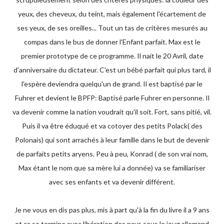
yeux, des cheveux, du teint, mais également l'écartement de
ses yeux, de ses oreilles... Tout un tas de critères mesurés au
compas dans le bus de donner l'Enfant parfait. Max est le
premier prototype de ce programme. Il nait le 20 Avril, date
d'anniversaire du dictateur. C'est un bébé parfait qui plus tard, il
l'espère deviendra quelqu'un de grand. Il est baptisé par le
Fuhrer et devient le BPFP: Baptisé parle Fuhrer en personne. Il
va devenir comme la nation voudrait qu'il soit. Fort, sans pitié, vil.
Puis il va être éduqué et va cotoyer des petits Polack( des
Polonais) qui sont arrachés à leur famille dans le but de devenir
de parfaits petits aryens. Peu à peu, Konrad ( de son vrai nom,
Max étant le nom que sa mère lui a donnée) va se familiariser
avec ses enfants et va devenir différent.
Je ne vous en dis pas plus, mis à part qu'à la fin du livre il a 9 ans
et ça se termine avec libération des pays sous le joug allemand