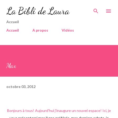
Accéder au contenu principal
La Bibli de Laura
Accueil
Accueil
A propos
Vidéos
Max
octobre 03, 2012
Bonjours à tous! Aujourd'hui j'inaugure un nouvel espace! Ici, je
vous présenterai mes livres préférés, mes derniers achats, je