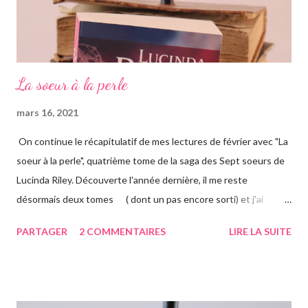
La soeur à la perle
mars 16, 2021
On continue le récapitulatif de mes lectures de février avec "La
soeur à la perle", quatrième tome de la saga des Sept soeurs de
Lucinda Riley. Découverte l'année dernière, il me reste
désormais deux tomes ( dont un pas encore sorti) et j'ai
vraiment hâte. J'ai lu le troisième également ce mois-ci, vous
PARTAGER
2 COMMENTAIRES
LIRE LA SUITE
avez pu le voir précédemment sur le blog. Cette fois-ci on suit la
"jumelle" de Star, CeCe. Habitant Londres avec sa soeur dont
elle est la plus proche, CeCe va partir jusqu'en Australie pour
retrouver ses origines. Tandis que sa soeur s'est trouvée dans la