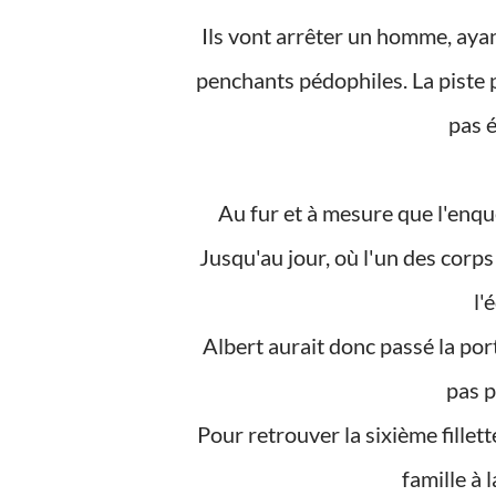
Ils vont arrêter un homme, ayant dans son coffre un des corps, il semblerait avoir des
penchants pédophiles. La piste pé
pas 
Au fur et à mesure que l'enquête avance, le tic-tac se fait de plus en plus pressant.
Jusqu'au jour, où l'un des corp
l'
Albert aurait donc passé la porte blindée... Mila se demande alors si le tueur ne serait
pas p
Pour retrouver la sixième fillette, une grosse récompense sera accordée, par une riche
famille à 