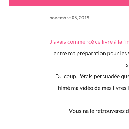
novembre 05, 2019
J'avais commencé ce livre à la fin du mois d'octobre, une période très occupée pour moi
entre ma préparation pour les 
s
Du coup, j'étais persuadée que je ne le terminerai pas avant la fin du mois. J'ai donc
filmé ma vidéo de mes livres l
Vous ne le retrouverez 