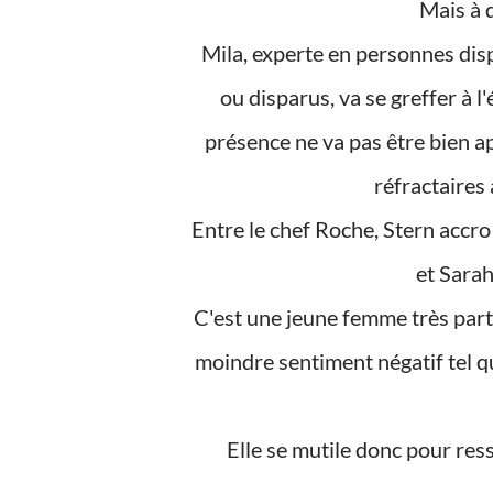
Mais à 
Mila, experte en personnes disparues et chargée de retrouver des enfants kidnappés
ou disparus, va se greffer à l
présence ne va pas être bien a
réfractaires 
Entre le chef Roche, Stern accro aux pastilles à la menthe, le criminologue Goran, Boris
et Sarah
C'est une jeune femme très particulière, incapable de ressentir la moindre empathie, le
moindre sentiment négatif tel que
Elle se mutile donc pour res