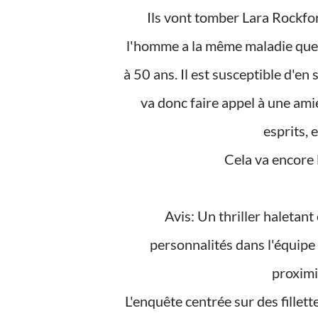
Ils vont tomber Lara Rockford, soeur de Joseph, entre la vie et la mort. En effet,
l'homme a la même maladie que 
à 50 ans. Il est susceptible d'en 
va donc faire appel à une ami
esprits, 
Cela va encore
Avis: Un thriller haletant et particulièrement morbide, avec de très fortes
personnalités dans l'équipe 
proximit
L'enquête centrée sur des fillett