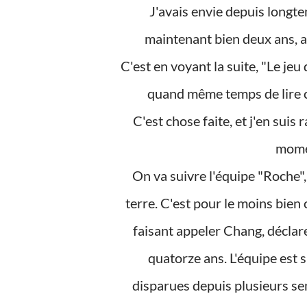
J'avais envie depuis longtemps de lire ce best-seller-ci que je possède depuis
maintenant bien deux ans, 
C'est en voyant la suite, "Le jeu 
quand même temps de lire c
C'est chose faite, et j'en suis ravie. Même si je ne lirai plus de thriller avant un petit
momen
On va suivre l'équipe "Roche", sur une affaire de six bras retrouvés enfouis dans la
terre. C'est pour le moins bien 
faisant appeler Chang, déclare
quatorze ans. L'équipe est su
disparues depuis plusieurs se