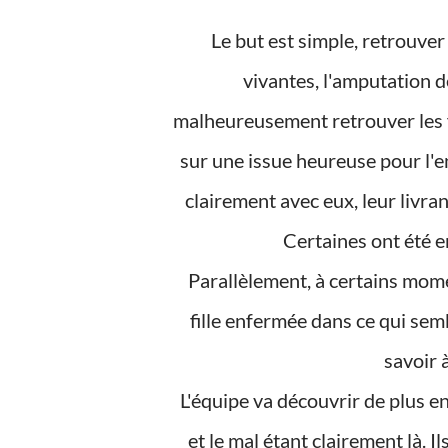
Le but est simple, retrouver les petites filles en espérant qu'elles soient encore
vivantes, l'amputation de
malheureusement retrouver les fil
sur une issue heureuse pour l'e
clairement avec eux, leur livrant
Certaines ont été en
Parallèlement, à certains moments de l'histoire, on va avoir les pensées d'une petite
fille enfermée dans ce qui semb
savoir à
L'équipe va découvrir de plus en plus d'abominations concernant les disparues, le vice
et le mal étant clairement là. 