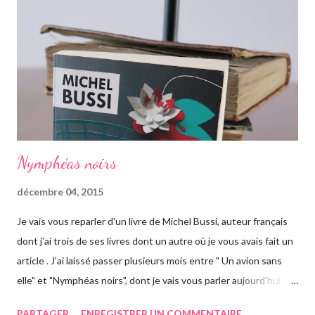
faire peur, mais pour autant elle va aller jusqu'au bout. Avant
d'arriver en Australie, elle fait escale plusieurs semaines en
Thaïlande, sur l'île de Krabi, où elle était déjà allée avec sa soeur.
Elle retrouve des personnes qu'elle conn...
Nymphéas noirs
décembre 04, 2015
Je vais vous reparler d'un livre de Michel Bussi, auteur français
dont j'ai trois de ses livres dont un autre où je vous avais fait un
article . J'ai laissé passer plusieurs mois entre " Un avion sans
elle" et "Nymphéas noirs", dont je vais vous parler aujourd'hui.
Pour être honnête, je n'ai pas trop accroché au début du roman.
PARTAGER
ENREGISTRER UN COMMENTAIRE