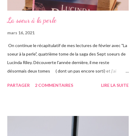
La soeur à la perle
mars 16, 2021
On continue le récapitulatif de mes lectures de février avec "La
soeur à la perle", quatrième tome de la saga des Sept soeurs de
Lucinda Riley. Découverte l'année dernière, il me reste
désormais deux tomes ( dont un pas encore sorti) et j'ai
vraiment hâte. J'ai lu le troisième également ce mois-ci, vous
PARTAGER
2 COMMENTAIRES
LIRE LA SUITE
avez pu le voir précédemment sur le blog. Cette fois-ci on suit la
"jumelle" de Star, CeCe. Habitant Londres avec sa soeur dont
elle est la plus proche, CeCe va partir jusqu'en Australie pour
retrouver ses origines. Tandis que sa soeur s'est trouvée dans la
campagne anglaise, elle va quant à elle partir à l'autre bout du
globe. Habituée à voyager, mais jamais seule, ce long courrier lui