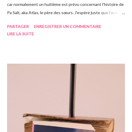
car normalement un huitième est prévu concernant l'histoire de
Pa Salt, aka Atlas, le père des sœurs. J'espère juste que l'auteur
a eu le temps de l'écrire avant de s'éteindre l'année dernière...
PARTAGER
ENREGISTRER UN COMMENTAIRE
Chose que j'ai d'ailleurs apprise en commençant le roman, ça m'a
LIRE LA SUITE
vraiment rendue triste. Si vous n'avez jamais entendu parler de
la saga des Sept soeurs de l'auteur irlandaise Lucinda Riley, je
vous invite à lire mes articles précédents sur les six précédents
romans, car il s'agit d'une saga, ils se suivent donc. Le pitch
rapidement, un vieil homme de plus de quatre-vingts-ans a
adopté six filles, issues de ses voyages qu'il élève à Genève en
Suisse dans une magnifique maison. Les six sœurs sont élevées
également par Marina, appelée Ma, leur gouvernante/nounou
française qui les considère comme ...