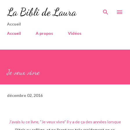
Accéder au contenu principal
La Bibli de Laura
Accueil
Accueil
A propos
Vidéos
Je veux vivre
décembre 02, 2016
J'avais lu ce livre, "Je veux vivre" il y a de ça des années lorsque
j'étais au collège, et ne lisant pas très rapidement en ce