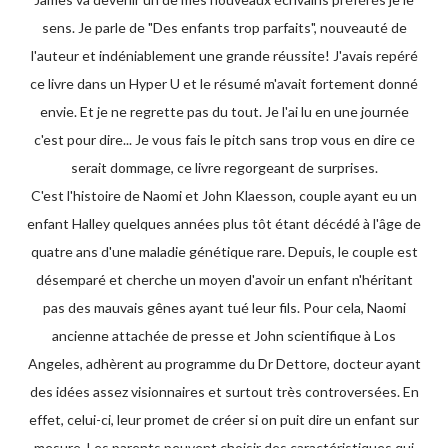
sens. Je parle de "Des enfants trop parfaits", nouveauté de
l'auteur et indéniablement une grande réussite! J'avais repéré
ce livre dans un Hyper U et le résumé m'avait fortement donné
envie. Et je ne regrette pas du tout. Je l'ai lu en une journée
c'est pour dire... Je vous fais le pitch sans trop vous en dire ce
serait dommage, ce livre regorgeant de surprises.
C'est l'histoire de Naomi et John Klaesson, couple ayant eu un
enfant Halley quelques années plus tôt étant décédé à l'âge de
quatre ans d'une maladie génétique rare. Depuis, le couple est
désemparé et cherche un moyen d'avoir un enfant n'héritant
pas des mauvais gênes ayant tué leur fils. Pour cela, Naomi
ancienne attachée de presse et John scientifique à Los
Angeles, adhèrent au programme du Dr Dettore, docteur ayant
des idées assez visionnaires et surtout très controversées. En
effet, celui-ci, leur promet de créer si on puit dire un enfant sur
mesure. Les parents peuvent choisir des caractéristiques qui