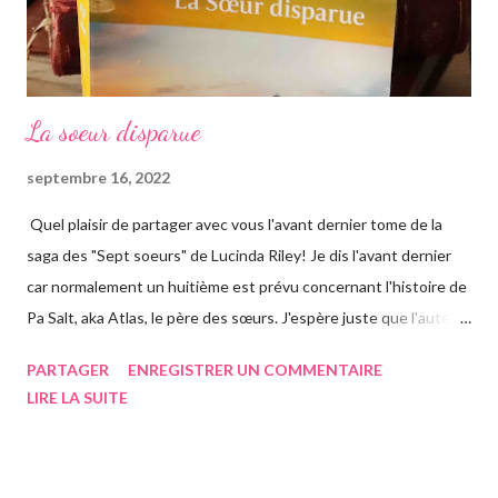
La soeur disparue
septembre 16, 2022
Quel plaisir de partager avec vous l'avant dernier tome de la
saga des "Sept soeurs" de Lucinda Riley! Je dis l'avant dernier
car normalement un huitième est prévu concernant l'histoire de
Pa Salt, aka Atlas, le père des sœurs. J'espère juste que l'auteur
a eu le temps de l'écrire avant de s'éteindre l'année dernière...
PARTAGER
ENREGISTRER UN COMMENTAIRE
Chose que j'ai d'ailleurs apprise en commençant le roman, ça m'a
LIRE LA SUITE
vraiment rendue triste. Si vous n'avez jamais entendu parler de
la saga des Sept soeurs de l'auteur irlandaise Lucinda Riley, je
vous invite à lire mes articles précédents sur les six précédents