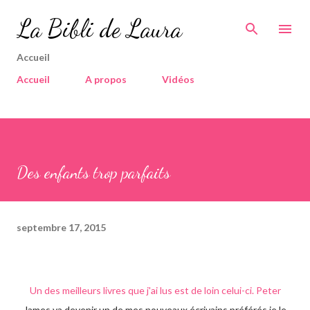
Accéder au contenu principal
La Bibli de Laura
Accueil
Accueil
A propos
Vidéos
Des enfants trop parfaits
septembre 17, 2015
Un des meilleurs livres que j'ai lus est de loin celui-ci. Peter
James va devenir un de mes nouveaux écrivains préférés je le