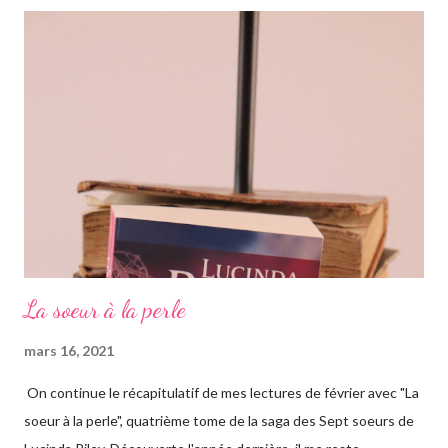
romans, car il s'agit d'une saga, ils se suivent donc. Le pitch
rapidement, un vieil homme de plus de quatre-vingts-ans a
adopté six filles, issues de ses voyages qu'il élève à Genève en
Suisse dans une magnifique maison. Les six sœurs sont élevées
également par Marina, appelée Ma, leur gouvernante/nounou
française qui les considère comme ...
La soeur à la perle
mars 16, 2021
On continue le récapitulatif de mes lectures de février avec "La
soeur à la perle", quatrième tome de la saga des Sept soeurs de