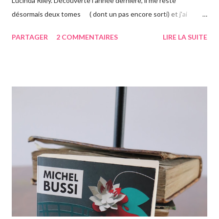
Lucinda Riley. Découverte l'année dernière, il me reste
désormais deux tomes ( dont un pas encore sorti) et j'ai
vraiment hâte. J'ai lu le troisième également ce mois-ci, vous
PARTAGER
2 COMMENTAIRES
LIRE LA SUITE
avez pu le voir précédemment sur le blog. Cette fois-ci on suit la
"jumelle" de Star, CeCe. Habitant Londres avec sa soeur dont
elle est la plus proche, CeCe va partir jusqu'en Australie pour
retrouver ses origines. Tandis que sa soeur s'est trouvée dans la
campagne anglaise, elle va quant à elle partir à l'autre bout du
globe. Habituée à voyager, mais jamais seule, ce long courrier lui
faire peur, mais pour autant elle va aller jusqu'au bout. Avant
d'arriver en Australie, elle fait escale plusieurs semaines en
Thaïlande, sur l'île de Krabi, où elle était déjà allée avec sa soeur.
Elle retrouve des personnes qu'elle conn...