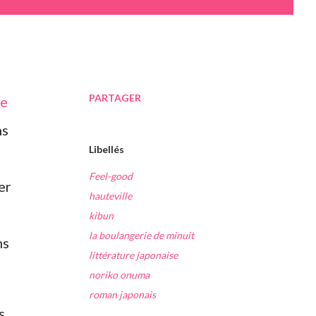
PARTAGER
le
ns
Libellés
Feel-good
er
hauteville
kibun
la boulangerie de minuit
ns
littérature japonaise
noriko onuma
roman japonais
s