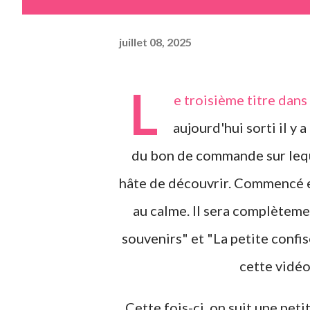
juillet 08, 2025
L
e troisième titre dans
aujourd'hui sorti il y
du bon de commande sur leque
hâte de découvrir. Commencé en
au calme. Il sera complèteme
souvenirs" et "La petite confis
cette vidéo
Cette fois-ci, on suit une pe