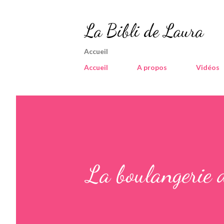
La Bibli de Laura
Accueil
Accueil
A propos
Vidéos
La boulangerie 