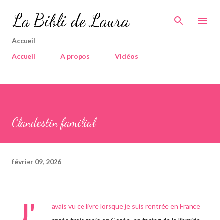
Accéder au contenu principal
La Bibli de Laura
Accueil
Accueil
A propos
Vidéos
Clandestin familial
février 09, 2026
J'
avais vu ce livre lorsque je suis rentrée en France
après trois mois en Corée, en facing de la librairie