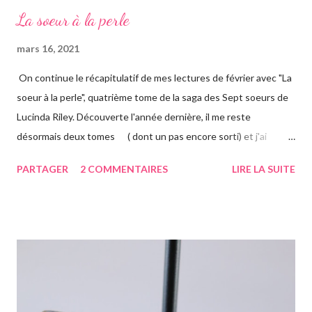
La soeur à la perle
mars 16, 2021
On continue le récapitulatif de mes lectures de février avec "La
soeur à la perle", quatrième tome de la saga des Sept soeurs de
Lucinda Riley. Découverte l'année dernière, il me reste
désormais deux tomes ( dont un pas encore sorti) et j'ai
vraiment hâte. J'ai lu le troisième également ce mois-ci, vous
PARTAGER
2 COMMENTAIRES
LIRE LA SUITE
avez pu le voir précédemment sur le blog. Cette fois-ci on suit la
"jumelle" de Star, CeCe. Habitant Londres avec sa soeur dont
elle est la plus proche, CeCe va partir jusqu'en Australie pour
retrouver ses origines. Tandis que sa soeur s'est trouvée dans la
campagne anglaise, elle va quant à elle partir à l'autre bout du
globe. Habituée à voyager, mais jamais seule, ce long courrier lui
faire peur, mais pour autant elle va aller jusqu'au bout. Avant
d'arriver en Australie, elle fait escale plusieurs semaines en