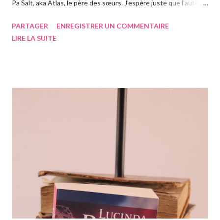
Pa Salt, aka Atlas, le père des sœurs. J'espère juste que l'auteur
a eu le temps de l'écrire avant de s'éteindre l'année dernière...
PARTAGER
ENREGISTRER UN COMMENTAIRE
Chose que j'ai d'ailleurs apprise en commençant le roman, ça m'a
LIRE LA SUITE
vraiment rendue triste. Si vous n'avez jamais entendu parler de
la saga des Sept soeurs de l'auteur irlandaise Lucinda Riley, je
vous invite à lire mes articles précédents sur les six précédents
romans, car il s'agit d'une saga, ils se suivent donc. Le pitch
rapidement, un vieil homme de plus de quatre-vingts-ans a
adopté six filles, issues de ses voyages qu'il élève à Genève en
Suisse dans une magnifique maison. Les six sœurs sont élevées
également par Marina, appelée Ma, leur gouvernante/nounou
française qui les considère comme ...