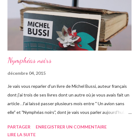
Thaïlande, sur l'île de Krabi, où elle était déjà allée avec sa soeur.
Elle retrouve des personnes qu'elle conn...
Nymphéas noirs
décembre 04, 2015
Je vais vous reparler d'un livre de Michel Bussi, auteur français
dont j'ai trois de ses livres dont un autre où je vous avais fait un
article . J'ai laissé passer plusieurs mois entre " Un avion sans
elle" et "Nymphéas noirs", dont je vais vous parler aujourd'hui.
Pour être honnête, je n'ai pas trop accroché au début du roman.
PARTAGER
ENREGISTRER UN COMMENTAIRE
L'histoire se déroule à Giverny en Normandie, petit village où a
LIRE LA SUITE
vécu Claude Monet, lieu de pèlerinage pour les touristes