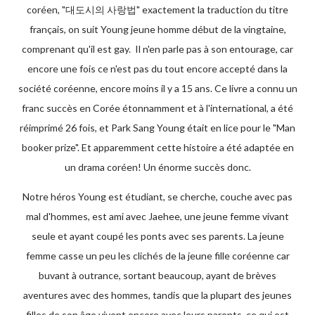
coréen, "대도시의 사랑법" exactement la traduction du titre
français, on suit Young jeune homme début de la vingtaine,
comprenant qu'il est gay. Il n'en parle pas à son entourage, car
encore une fois ce n'est pas du tout encore accepté dans la
société coréenne, encore moins il y a 15 ans. Ce livre a connu un
franc succès en Corée étonnamment et à l'international, a été
réimprimé 26 fois, et Park Sang Young était en lice pour le "Man
booker prize". Et apparemment cette histoire a été adaptée en
un drama coréen! Un énorme succès donc.
Notre héros Young est étudiant, se cherche, couche avec pas
mal d'hommes, est ami avec Jaehee, une jeune femme vivant
seule et ayant coupé les ponts avec ses parents. La jeune
femme casse un peu les clichés de la jeune fille coréenne car
buvant à outrance, sortant beaucoup, ayant de brèves
aventures avec des hommes, tandis que la plupart des jeunes
filles de son âge vivent encore avec leurs parents, ce qui est