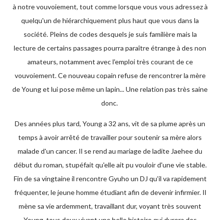
à notre vouvoiement, tout comme lorsque vous vous adressez à
quelqu'un de hiérarchiquement plus haut que vous dans la
société. Pleins de codes desquels je suis familière mais la
lecture de certains passages pourra paraître étrange à des non
amateurs, notamment avec l'emploi très courant de ce
vouvoiement. Ce nouveau copain refuse de rencontrer la mère
de Young et lui pose même un lapin... Une relation pas très saine
donc.
Des années plus tard, Young a 32 ans, vit de sa plume après un
temps à avoir arrêté de travailler pour soutenir sa mère alors
malade d'un cancer. Il se rend au mariage de ladite Jaehee du
début du roman, stupéfait qu'elle ait pu vouloir d'une vie stable.
Fin de sa vingtaine il rencontre Gyuho un DJ qu'il va rapidement
fréquenter, le jeune homme étudiant afin de devenir infirmier. Il
mène sa vie ardemment, travaillant dur, voyant très souvent
Young, tous deux vivant une belle histoire qui durera des