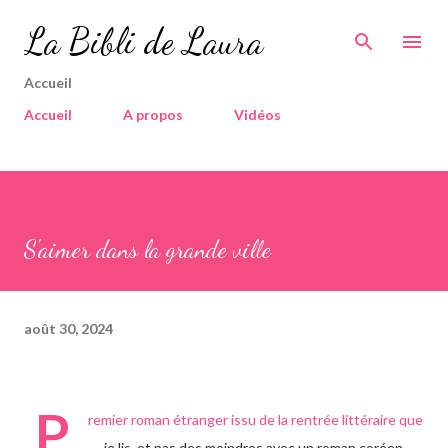
Accéder au contenu principal
La Bibli de Laura
Accueil
Accueil
A propos
Vidéos
S'aimer dans la grande ville
août 30, 2024
P
remier roman étranger issu de la rentrée littéraire que
je lis, et pas des moindres avec un roman coréen,