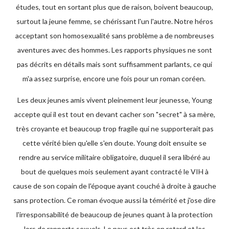
études, tout en sortant plus que de raison, boivent beaucoup,
surtout la jeune femme, se chérissant l'un l'autre. Notre héros
acceptant son homosexualité sans problème a de nombreuses
aventures avec des hommes. Les rapports physiques ne sont
pas décrits en détails mais sont suffisamment parlants, ce qui
m'a assez surprise, encore une fois pour un roman coréen.
Les deux jeunes amis vivent pleinement leur jeunesse, Young
accepte qui il est tout en devant cacher son "secret" à sa mère,
très croyante et beaucoup trop fragile qui ne supporterait pas
cette vérité bien qu'elle s'en doute. Young doit ensuite se
rendre au service militaire obligatoire, duquel il sera libéré au
bout de quelques mois seulement ayant contracté le VIH à
cause de son copain de l'époque ayant couché à droite à gauche
sans protection. Ce roman évoque aussi la témérité et j'ose dire
l'irresponsabilité de beaucoup de jeunes quant à la protection
lors de rapports sexuels. Le pays est très en retard et les