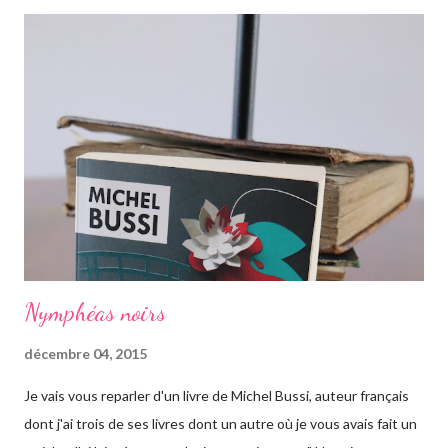
retrouver ses origines. Tandis que sa soeur s'est trouvée dans la
campagne anglaise, elle va quant à elle partir à l'autre bout du
globe. Habituée à voyager, mais jamais seule, ce long courrier lui
faire peur, mais pour autant elle va aller jusqu'au bout. Avant
d'arriver en Australie, elle fait escale plusieurs semaines en
Thaïlande, sur l'île de Krabi, où elle était déjà allée avec sa soeur.
Elle retrouve des personnes qu'elle conn...
Nymphéas noirs
décembre 04, 2015
Je vais vous reparler d'un livre de Michel Bussi, auteur français
dont j'ai trois de ses livres dont un autre où je vous avais fait un