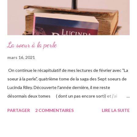
La soeur à la perle
mars 16, 2021
On continue le récapitulatif de mes lectures de février avec "La
soeur à la perle", quatrième tome de la saga des Sept soeurs de
Lucinda Riley. Découverte l'année dernière, il me reste
désormais deux tomes ( dont un pas encore sorti) et j'ai
vraiment hâte. J'ai lu le troisième également ce mois-ci, vous
PARTAGER
2 COMMENTAIRES
LIRE LA SUITE
avez pu le voir précédemment sur le blog. Cette fois-ci on suit la
"jumelle" de Star, CeCe. Habitant Londres avec sa soeur dont
elle est la plus proche, CeCe va partir jusqu'en Australie pour