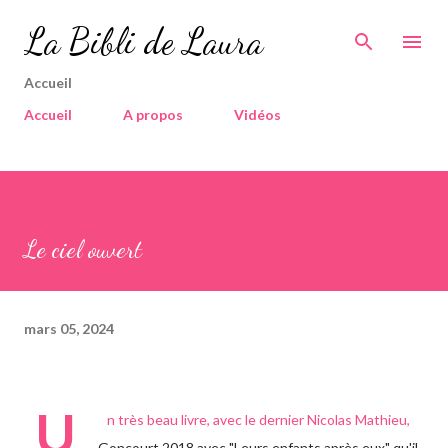
Accéder au contenu principal
La Bibli de Laura
Accueil
Accueil
A propos
Vidéos
Le ciel ouvert
mars 05, 2024
U
n très beau livre, avec le dernier Nicolas Mathieu,
Goncourt 2018 avec "Leurs enfants après eux" qu'il