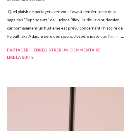
Quel plaisir de partager avec vous l'avant dernier tome de la
saga des "Sept soeurs" de Lucinda Riley! Je dis l'avant dernier
car normalement un huitième est prévu concernant l'histoire de
Pa Salt, aka Atlas, le père des sœurs. J'espère juste que l'auteur
a eu le temps de l'écrire avant de s'éteindre l'année dernière...
PARTAGER
ENREGISTRER UN COMMENTAIRE
Chose que j'ai d'ailleurs apprise en commençant le roman, ça m'a
LIRE LA SUITE
vraiment rendue triste. Si vous n'avez jamais entendu parler de
la saga des Sept soeurs de l'auteur irlandaise Lucinda Riley, je
vous invite à lire mes articles précédents sur les six précédents
romans, car il s'agit d'une saga, ils se suivent donc. Le pitch
rapidement, un vieil homme de plus de quatre-vingts-ans a
adopté six filles, issues de ses voyages qu'il élève à Genève en
Suisse dans une magnifique maison. Les six sœurs sont élevées
également par Marina, appelée Ma, leur gouvernante/nounou
française qui les considère comme ...