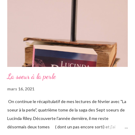
adopté six filles, issues de ses voyages qu'il élève à Genève en
Suisse dans une magnifique maison. Les six sœurs sont élevées
également par Marina, appelée Ma, leur gouvernante/nounou
française qui les considère comme ...
La soeur à la perle
mars 16, 2021
On continue le récapitulatif de mes lectures de février avec "La
soeur à la perle", quatrième tome de la saga des Sept soeurs de
Lucinda Riley. Découverte l'année dernière, il me reste
désormais deux tomes ( dont un pas encore sorti) et j'ai