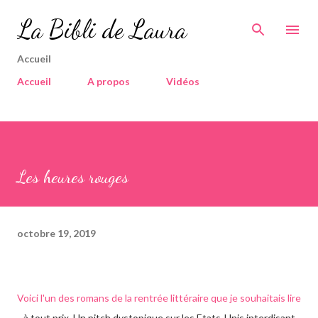
Accéder au contenu principal
La Bibli de Laura
Accueil
Accueil
A propos
Vidéos
Les heures rouges
octobre 19, 2019
Voici l'un des romans de la rentrée littéraire que je souhaitais lire
à tout prix. Un pitch dystopique sur les Etats-Unis interdisant