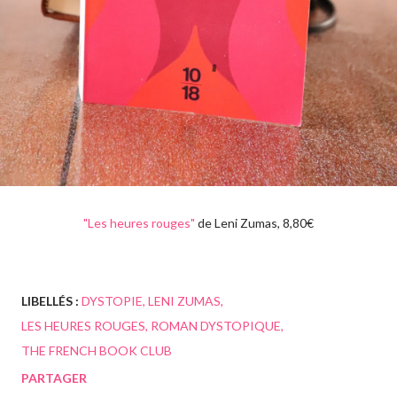
"Les heures rouges"
de Leni Zumas, 8,80€
LIBELLÉS :
DYSTOPIE
LENI ZUMAS
LES HEURES ROUGES
ROMAN DYSTOPIQUE
THE FRENCH BOOK CLUB
PARTAGER