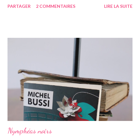
vraiment hâte. J'ai lu le troisième également ce mois-ci, vous
PARTAGER
2 COMMENTAIRES
LIRE LA SUITE
avez pu le voir précédemment sur le blog. Cette fois-ci on suit la
"jumelle" de Star, CeCe. Habitant Londres avec sa soeur dont
elle est la plus proche, CeCe va partir jusqu'en Australie pour
retrouver ses origines. Tandis que sa soeur s'est trouvée dans la
campagne anglaise, elle va quant à elle partir à l'autre bout du
globe. Habituée à voyager, mais jamais seule, ce long courrier lui
faire peur, mais pour autant elle va aller jusqu'au bout. Avant
d'arriver en Australie, elle fait escale plusieurs semaines en
Thaïlande, sur l'île de Krabi, où elle était déjà allée avec sa soeur.
Elle retrouve des personnes qu'elle conn...
Nymphéas noirs