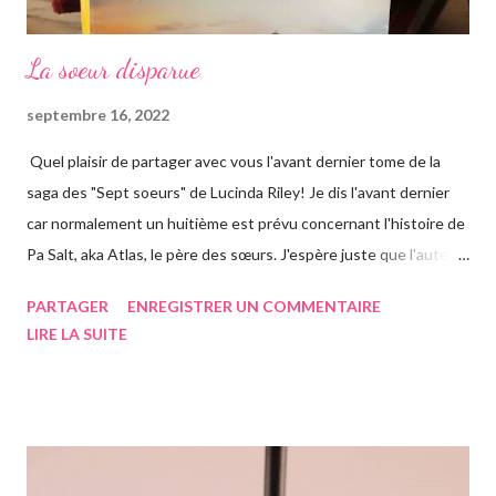
La soeur disparue
septembre 16, 2022
Quel plaisir de partager avec vous l'avant dernier tome de la
saga des "Sept soeurs" de Lucinda Riley! Je dis l'avant dernier
car normalement un huitième est prévu concernant l'histoire de
Pa Salt, aka Atlas, le père des sœurs. J'espère juste que l'auteur
a eu le temps de l'écrire avant de s'éteindre l'année dernière...
PARTAGER
ENREGISTRER UN COMMENTAIRE
Chose que j'ai d'ailleurs apprise en commençant le roman, ça m'a
LIRE LA SUITE
vraiment rendue triste. Si vous n'avez jamais entendu parler de
la saga des Sept soeurs de l'auteur irlandaise Lucinda Riley, je
vous invite à lire mes articles précédents sur les six précédents
romans, car il s'agit d'une saga, ils se suivent donc. Le pitch
rapidement, un vieil homme de plus de quatre-vingts-ans a