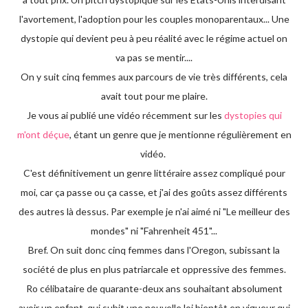
l'avortement, l'adoption pour les couples monoparentaux... Une
dystopie qui devient peu à peu réalité avec le régime actuel on
va pas se mentir....
On y suit cinq femmes aux parcours de vie très différents, cela
avait tout pour me plaire.
Je vous ai publié une vidéo récemment sur les
dystopies qui
m'ont déçue
, étant un genre que je mentionne régulièrement en
vidéo.
C'est définitivement un genre littéraire assez compliqué pour
moi, car ça passe ou ça casse, et j'ai des goûts assez différents
des autres là dessus. Par exemple je n'ai aimé ni "Le meilleur des
mondes" ni "Fahrenheit 451"...
Bref. On suit donc cinq femmes dans l'Oregon, subissant la
société de plus en plus patriarcale et oppressive des femmes.
Ro célibataire de quarante-deux ans souhaitant absolument
avoir un enfant, qui subit une nouvelle loi bientôt en vigueur qui