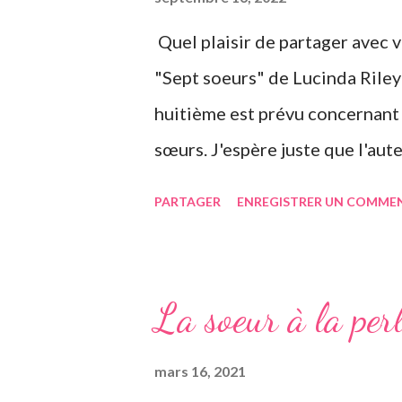
Quel plaisir de partager avec v
"Sept soeurs" de Lucinda Riley
huitième est prévu concernant l
sœurs. J'espère juste que l'aute
s'éteindre l'année dernière... C
PARTAGER
ENREGISTRER UN COMME
commençant le roman, ça m'a vr
entendu parler de la saga des S
Riley, je vous invite à lire mes
La soeur à la per
romans, car il s'agit d'une saga
vieil homme de plus de quatre-v
mars 16, 2021
voyages qu'il élève à Genève e