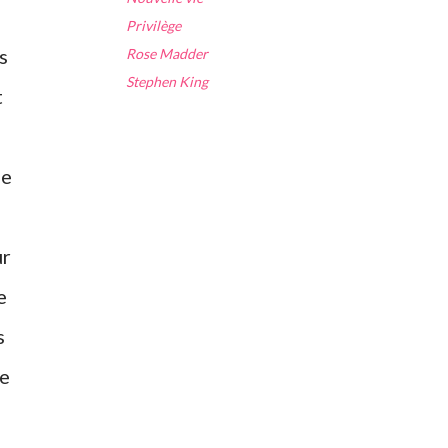
Privilège
s
Rose Madder
Stephen King
t
le
ur
e
s
le