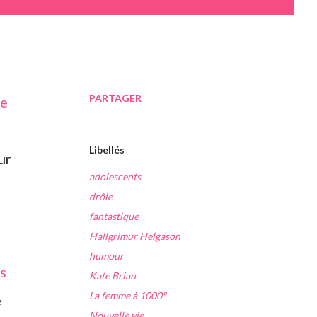
PARTAGER
Libellés
ur
adolescents
drôle
fantastique
Hallgrimur Helgason
humour
s
Kate Brian
La femme à 1000°
e
Nouvelle vie