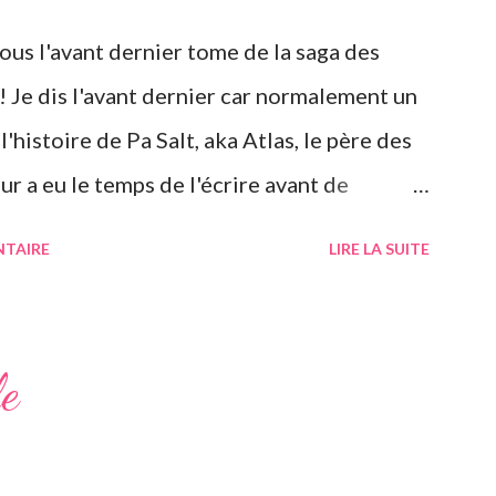
ous l'avant dernier tome de la saga des
! Je dis l'avant dernier car normalement un
'histoire de Pa Salt, aka Atlas, le père des
ur a eu le temps de l'écrire avant de
hose que j'ai d'ailleurs apprise en
NTAIRE
LIRE LA SUITE
aiment rendue triste. Si vous n'avez jamais
ept soeurs de l'auteur irlandaise Lucinda
 articles précédents sur les six précédents
le
, ils se suivent donc. Le pitch rapidement, un
ingts-ans a adopté six filles, issues de ses
n Suisse dans une magnifique maison. Les