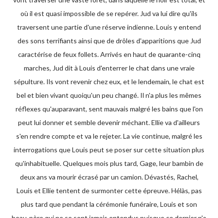
où il est quasi impossible de se repérer. Jud va lui dire qu'ils
traversent une partie d'une réserve indienne. Louis y entend
des sons terrifiants ainsi que de drôles d'apparitions que Jud
caractérise de feux follets. Arrivés en haut de quarante-cinq
marches, Jud dit à Louis d'enterrer le chat dans une vraie
sépulture. Ils vont revenir chez eux, et le lendemain, le chat est
bel et bien vivant quoiqu'un peu changé. Il n'a plus les mêmes
réflexes qu'auparavant, sent mauvais malgré les bains que l'on
peut lui donner et semble devenir méchant. Ellie va d'ailleurs
s'en rendre compte et va le rejeter. La vie continue, malgré les
interrogations que Louis peut se poser sur cette situation plus
qu'inhabituelle. Quelques mois plus tard, Gage, leur bambin de
deux ans va mourir écrasé par un camion. Dévastés, Rachel,
Louis et Ellie tentent de surmonter cette épreuve. Hélàs, pas
plus tard que pendant la cérémonie funéraire, Louis et son
beau-père qui ne se sont jamais entendus puisque ce dernier n'a