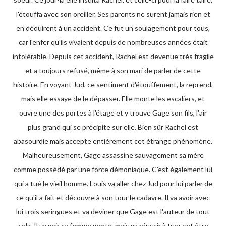
l'étouffa avec son oreiller. Ses parents ne surent jamais rien et
en déduirent à un accident. Ce fut un soulagement pour tous,
car l'enfer qu'ils vivaient depuis de nombreuses années était
intolérable. Depuis cet accident, Rachel est devenue très fragile
et a toujours refusé, même à son mari de parler de cette
histoire. En voyant Jud, ce sentiment d'étouffement, la reprend,
mais elle essaye de le dépasser. Elle monte les escaliers, et
ouvre une des portes à l'étage et y trouve Gage son fils, l'air
plus grand qui se précipite sur elle. Bien sûr Rachel est
abasourdie mais accepte entièrement cet étrange phénomène.
Malheureusement, Gage assassine sauvagement sa mère
comme possédé par une force démoniaque. C'est également lui
qui a tué le vieil homme. Louis va aller chez Jud pour lui parler de
ce qu'il a fait et découvre à son tour le cadavre. Il va avoir avec
lui trois seringues et va deviner que Gage est l'auteur de tout
cela. Il va voir sa femme morte, mais va réussir à tuer cet être