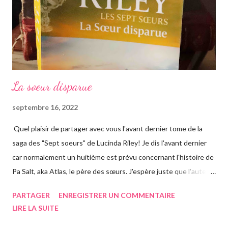
u
n
c
o
m
m
e
La soeur disparue
n
t
septembre 16, 2022
a
i
Quel plaisir de partager avec vous l'avant dernier tome de la
r
saga des "Sept soeurs" de Lucinda Riley! Je dis l'avant dernier
e
car normalement un huitième est prévu concernant l'histoire de
Pa Salt, aka Atlas, le père des sœurs. J'espère juste que l'auteur
a eu le temps de l'écrire avant de s'éteindre l'année dernière...
PARTAGER
ENREGISTRER UN COMMENTAIRE
Chose que j'ai d'ailleurs apprise en commençant le roman, ça m'a
LIRE LA SUITE
vraiment rendue triste. Si vous n'avez jamais entendu parler de