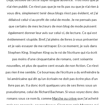
n'ai rien publié. Ce n'est pas que je ne lis pas ou que je n'ai rien à
vous dire, simplement tenir deux blogs n'est pas évident, et j'ai
délaissé celui-ci au profit de celui de mode. Je ne pensais pas
que certains de mes lecteurs de mon blog de mode puissent
également donner leur avis sur celui-ci, de lecture. Ce qui est
évidemment stupide. Bref, j'ai pleins de livres à vous présenter
et je vais essayer de me rattraper. En ce moment, je suis dans
Stephen King. Stephen King ou le roi de l'écriture qui n'a écrit
pas moins d'une cinquantaine de romans, cent soixante
nouvelles, et plus de quatre cent essais de non fiction. Ce n'est
pas rien il me semble. Ce bourreau de l'écriture a du enfreindre la
loi américaine qui dit qu'un écrivain ne doit pas écrire plus d'un
livre pas an. Il a donc écrit quelques uns de ses livres sous un
pseudonyme, celui de Richard Bachman. Si vous voyez donc des
romans sous ce nom là, comme
Marche ou crève
que j'ai acheté
mais pas encore lu, courez dessus. C'est mon amie Morgane qui