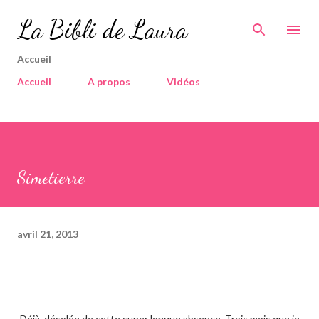
Accéder au contenu principal
La Bibli de Laura
Accueil
Accueil
A propos
Vidéos
Simetierre
avril 21, 2013
Déjà, désolée de cette super longue absence. Trois mois que je