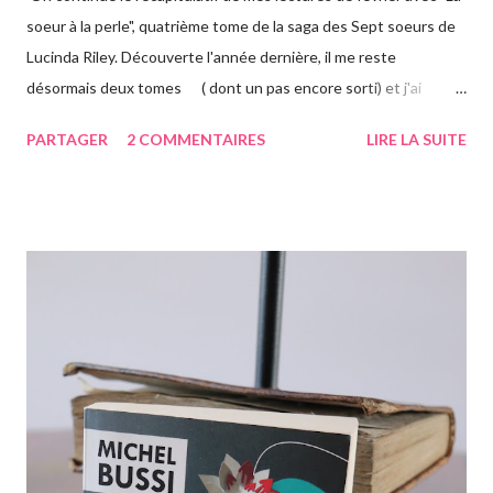
soeur à la perle", quatrième tome de la saga des Sept soeurs de
Lucinda Riley. Découverte l'année dernière, il me reste
désormais deux tomes ( dont un pas encore sorti) et j'ai
vraiment hâte. J'ai lu le troisième également ce mois-ci, vous
PARTAGER
2 COMMENTAIRES
LIRE LA SUITE
avez pu le voir précédemment sur le blog. Cette fois-ci on suit la
"jumelle" de Star, CeCe. Habitant Londres avec sa soeur dont
elle est la plus proche, CeCe va partir jusqu'en Australie pour
retrouver ses origines. Tandis que sa soeur s'est trouvée dans la
campagne anglaise, elle va quant à elle partir à l'autre bout du
globe. Habituée à voyager, mais jamais seule, ce long courrier lui
faire peur, mais pour autant elle va aller jusqu'au bout. Avant
d'arriver en Australie, elle fait escale plusieurs semaines en
Thaïlande, sur l'île de Krabi, où elle était déjà allée avec sa soeur.
Elle retrouve des personnes qu'elle conn...