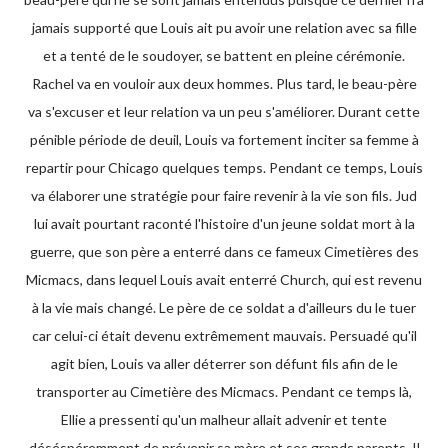
jamais supporté que Louis ait pu avoir une relation avec sa fille
et a tenté de le soudoyer, se battent en pleine cérémonie.
Rachel va en vouloir aux deux hommes. Plus tard, le beau-père
va s'excuser et leur relation va un peu s'améliorer. Durant cette
pénible période de deuil, Louis va fortement inciter sa femme à
repartir pour Chicago quelques temps. Pendant ce temps, Louis
va élaborer une stratégie pour faire revenir à la vie son fils. Jud
lui avait pourtant raconté l'histoire d'un jeune soldat mort à la
guerre, que son père a enterré dans ce fameux Cimetières des
Micmacs, dans lequel Louis avait enterré Church, qui est revenu
à la vie mais changé. Le père de ce soldat a d'ailleurs du le tuer
car celui-ci était devenu extrêmement mauvais. Persuadé qu'il
agit bien, Louis va aller déterrer son défunt fils afin de le
transporter au Cimetière des Micmacs. Pendant ce temps là,
Ellie a pressenti qu'un malheur allait advenir et tente
déséspéremment de prévenir sa mère et ses grands parents. Il