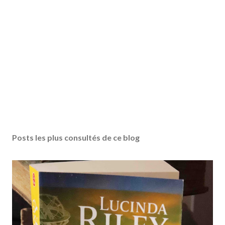
E
n
r
Posts les plus consultés de ce blog
e
g
i
s
t
r
e
r