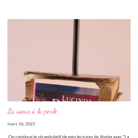
la saga des Sept soeurs de l'auteur irlandaise Lucinda Riley, je
vous invite à lire mes articles précédents sur les six précédents
romans, car il s'agit d'une saga, ils se suivent donc. Le pitch
rapidement, un vieil homme de plus de quatre-vingts-ans a
adopté six filles, issues de ses voyages qu'il élève à Genève en
Suisse dans une magnifique maison. Les six sœurs sont élevées
également par Marina, appelée Ma, leur gouvernante/nounou
française qui les considère comme ...
La soeur à la perle
mars 16, 2021
On continue le récapitulatif de mes lectures de février avec "La