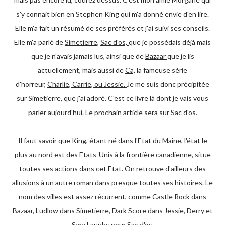
s'y connait bien en Stephen King qui m'a donné envie d'en lire.
Elle m'a fait un résumé de ses préférés et j'ai suivi ses conseils.
Elle m'a parlé de
Simetierre
,
Sac d'os,
que je possédais déjà mais
que je n'avais jamais lus, ainsi que de
Bazaar
que je lis
actuellement, mais aussi de
Ca,
la fameuse série
d'horreur,
Charlie, Carrie, ou Jessie.
Je me suis donc précipitée
sur Simetierre, que j'ai adoré. C'est ce livre là dont je vais vous
parler aujourd'hui. Le prochain article sera sur Sac d'os.
Il faut savoir que King, étant né dans l'Etat du Maine, l'état le
plus au nord est des Etats-Unis à la frontière canadienne, situe
toutes ses actions dans cet Etat. On retrouve d'ailleurs des
allusions à un autre roman dans presque toutes ses histoires. Le
nom des villes est assez récurrent, comme Castle Rock dans
Bazaar
, Ludlow dans
Simetierre
, Dark Score dans
Jessie
, Derry et
Sara Laughs pour
Sac d'os
.