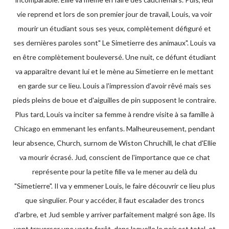
vie reprend et lors de son premier jour de travail, Louis, va voir
mourir un étudiant sous ses yeux, complètement défiguré et
ses dernières paroles sont" Le Simetierre des animaux". Louis va
en être complètement bouleversé. Une nuit, ce défunt étudiant
va apparaître devant lui et le mène au Simetierre en le mettant
en garde sur ce lieu. Louis a l'impression d'avoir rêvé mais ses
pieds pleins de boue et d'aiguilles de pin supposent le contraire.
Plus tard, Louis va inciter sa femme à rendre visite à sa famille à
Chicago en emmenant les enfants. Malheureusement, pendant
leur absence, Church, surnom de Wiston Chruchill, le chat d'Ellie
va mourir écrasé. Jud, conscient de l'importance que ce chat
représente pour la petite fille va le mener au delà du
"Simetierre". Il va y emmener Louis, le faire découvrir ce lieu plus
que singulier. Pour y accéder, il faut escalader des troncs
d'arbre, et Jud semble y arriver parfaitement malgré son âge. Ils
vont traverser une vaste forêt, dans laquelle le noir est total, et