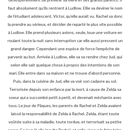
faut absolument qu'ils rentrent à Ludlow. Ellie va deviner le nom
de l'étudiant adolescent, Victor, qu'elle aurait vu. Rachel va donc
la prendre au sérieux, et décider de repartir le plus vite possible
à Ludlow. Elle prend plusieurs avions, seule, loue une voiture en
roulant toute la nuit sans interruption car elle aussi pressent un
grand danger. Cependant une espèce de force l'empêche de
parvenir au but. Arrivée à Ludlow, elle va se rendre chez Jud, qui
selon elle sait quelque chose à propos des intentions de son
mari. Elle entre dans sa maison et ne trouve d'abord personne.
Puis, dans la cuisine de Jud, elle va voir son cadavre au sol.
Terrorisée depuis son enfance par la mort, à cause de Zelda sa
soeur qui a succombé petit à petit, et devenait méchante avec
tous. Le jour de Pâques, les parents de Rachel et Zelda avaient
laissé la responsabilité de Zelda à Rachel. Zelda, étant toute
voûtée suite à sa maladie, toute tordue, et terrorisait sa petite
soeur. Ce jour-là elle insulta Rachel, et celle-ci pour la faire taire,