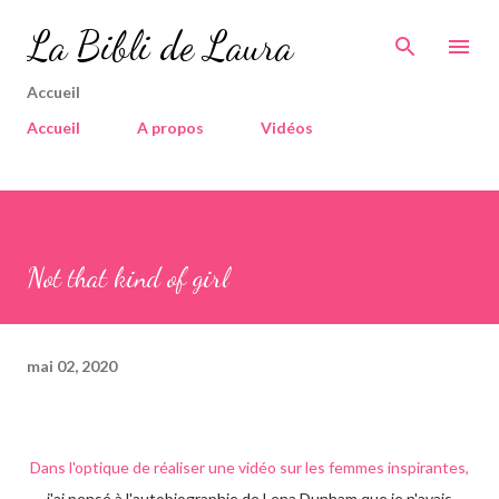
Accéder au contenu principal
La Bibli de Laura
Accueil
Accueil
A propos
Vidéos
Not that kind of girl
mai 02, 2020
Dans l'optique de réaliser une vidéo sur les femmes inspirantes,
j'ai pensé à l'autobiographie de Lena Dunham que je n'avais