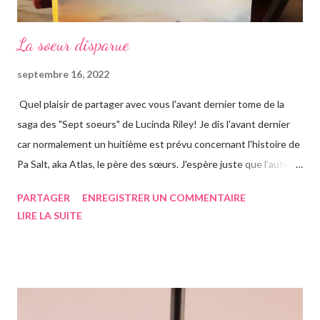
La soeur disparue
septembre 16, 2022
Quel plaisir de partager avec vous l'avant dernier tome de la
saga des "Sept soeurs" de Lucinda Riley! Je dis l'avant dernier
car normalement un huitième est prévu concernant l'histoire de
Pa Salt, aka Atlas, le père des sœurs. J'espère juste que l'auteur
a eu le temps de l'écrire avant de s'éteindre l'année dernière...
PARTAGER
ENREGISTRER UN COMMENTAIRE
Chose que j'ai d'ailleurs apprise en commençant le roman, ça m'a
LIRE LA SUITE
vraiment rendue triste. Si vous n'avez jamais entendu parler de
la saga des Sept soeurs de l'auteur irlandaise Lucinda Riley, je
vous invite à lire mes articles précédents sur les six précédents
romans, car il s'agit d'une saga, ils se suivent donc. Le pitch
rapidement, un vieil homme de plus de quatre-vingts-ans a