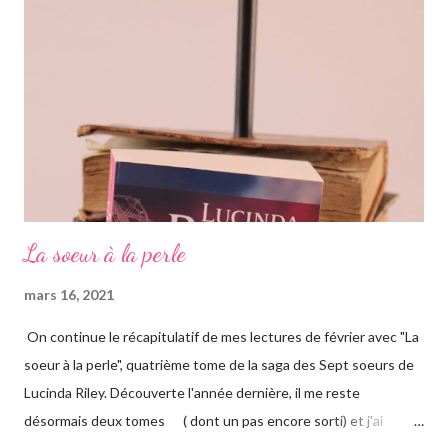
adopté six filles, issues de ses voyages qu'il élève à Genève en
Suisse dans une magnifique maison. Les six sœurs sont élevées
également par Marina, appelée Ma, leur gouvernante/nounou
française qui les considère comme ...
La soeur à la perle
mars 16, 2021
On continue le récapitulatif de mes lectures de février avec "La
soeur à la perle", quatrième tome de la saga des Sept soeurs de
Lucinda Riley. Découverte l'année dernière, il me reste
désormais deux tomes ( dont un pas encore sorti) et j'ai