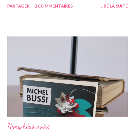
vraiment hâte. J'ai lu le troisième également ce mois-ci, vous
PARTAGER
2 COMMENTAIRES
LIRE LA SUITE
avez pu le voir précédemment sur le blog. Cette fois-ci on suit la
"jumelle" de Star, CeCe. Habitant Londres avec sa soeur dont
elle est la plus proche, CeCe va partir jusqu'en Australie pour
retrouver ses origines. Tandis que sa soeur s'est trouvée dans la
campagne anglaise, elle va quant à elle partir à l'autre bout du
globe. Habituée à voyager, mais jamais seule, ce long courrier lui
faire peur, mais pour autant elle va aller jusqu'au bout. Avant
d'arriver en Australie, elle fait escale plusieurs semaines en
Thaïlande, sur l'île de Krabi, où elle était déjà allée avec sa soeur.
Elle retrouve des personnes qu'elle conn...
Nymphéas noirs