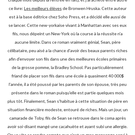
ce livre:
Les meilleurs élèves
de Bronwen Hruska. Cette auteur
est à la base éditrice chez Soho Press, et a décidé elle aussi de
se lancer. Cette new-yorkaise vivant à Manhattan avec ses eux
fils, nous dépeint un New-York où la course à la réussite n'a
aucune limite. Dans ce roman vraiment génial, Sean, père
célibataire, peu aisé a la chance d'avoir des beaux parents riches
afin d'envoyer son fils dans une des meilleures écoles primaires
de la grosse pomme, la Bradley School. Pas particulièrement
friand de placer son fils dans une école à quasiment 40 000$
l'année, il a été poussé par les parents de son épouse, très peu
présente dans le roman puisqu'elle est partie quelques mois
plus tôt. Finalement, Sean s'habitue à cette situation de père en
situation financière modeste, entouré de riches. Mais un jour, un
camarade de Toby, fils de Sean se retrouve dans le coma après
avoir soi-disant mangé une cacahuète et ayant subi une allergie.
On va vite se rendre compte que c'est un gros mensonge servi à