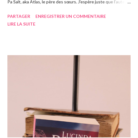
Pa Salt, aka Atlas, le père des sœurs. J'espère juste que l'auteur
a eu le temps de l'écrire avant de s'éteindre l'année dernière...
PARTAGER
ENREGISTRER UN COMMENTAIRE
Chose que j'ai d'ailleurs apprise en commençant le roman, ça m'a
LIRE LA SUITE
vraiment rendue triste. Si vous n'avez jamais entendu parler de
la saga des Sept soeurs de l'auteur irlandaise Lucinda Riley, je
vous invite à lire mes articles précédents sur les six précédents
romans, car il s'agit d'une saga, ils se suivent donc. Le pitch
rapidement, un vieil homme de plus de quatre-vingts-ans a
adopté six filles, issues de ses voyages qu'il élève à Genève en
Suisse dans une magnifique maison. Les six sœurs sont élevées
également par Marina, appelée Ma, leur gouvernante/nounou
française qui les considère comme ...