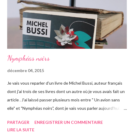
d'arriver en Australie, elle fait escale plusieurs semaines en
Thaïlande, sur l'île de Krabi, où elle était déjà allée avec sa soeur.
Elle retrouve des personnes qu'elle conn...
Nymphéas noirs
décembre 04, 2015
Je vais vous reparler d'un livre de Michel Bussi, auteur français
dont j'ai trois de ses livres dont un autre où je vous avais fait un
article . J'ai laissé passer plusieurs mois entre " Un avion sans
elle" et "Nymphéas noirs", dont je vais vous parler aujourd'hui.
Pour être honnête, je n'ai pas trop accroché au début du roman.
PARTAGER
ENREGISTRER UN COMMENTAIRE
L'histoire se déroule à Giverny en Normandie, petit village où a
LIRE LA SUITE
vécu Claude Monet, lieu de pèlerinage pour les touristes