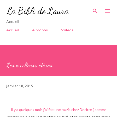
Accéder au contenu principal
La Bibli de Laura
Accueil
Accueil
A propos
Vidéos
Les meilleurs élèves
janvier 18, 2015
Il y a quelques mois j'ai fait une razzia chez Decitre ( comme
chaque mois depuis la rentrée en fait), et j'ai acheté entre autre