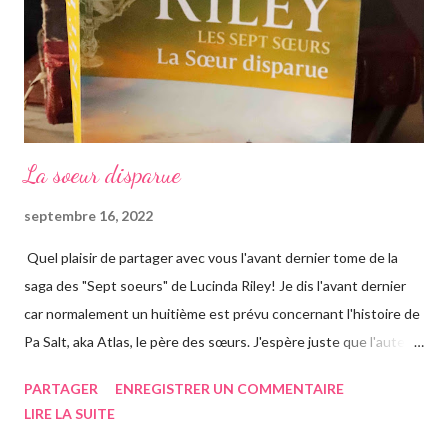
La soeur disparue
septembre 16, 2022
Quel plaisir de partager avec vous l'avant dernier tome de la
saga des "Sept soeurs" de Lucinda Riley! Je dis l'avant dernier
car normalement un huitième est prévu concernant l'histoire de
Pa Salt, aka Atlas, le père des sœurs. J'espère juste que l'auteur
a eu le temps de l'écrire avant de s'éteindre l'année dernière...
PARTAGER
ENREGISTRER UN COMMENTAIRE
Chose que j'ai d'ailleurs apprise en commençant le roman, ça m'a
LIRE LA SUITE
vraiment rendue triste. Si vous n'avez jamais entendu parler de