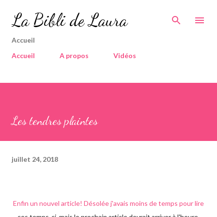
Accéder au contenu principal
La Bibli de Laura
Accueil
Accueil
A propos
Vidéos
Les tendres plaintes
juillet 24, 2018
Enfin un nouvel article! Désolée j'avais moins de temps pour lire
ces temps-ci, mais le prochain article devrait arriver à l'heure.