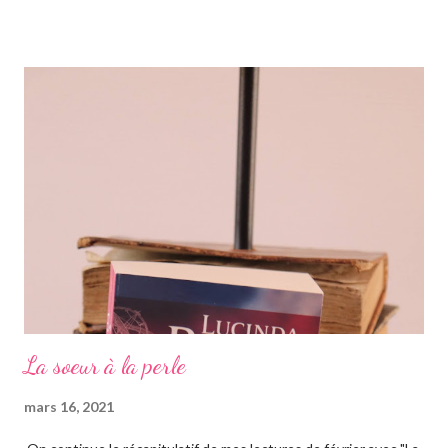
la saga des Sept soeurs de l'auteur irlandaise Lucinda Riley, je
vous invite à lire mes articles précédents sur les six précédents
romans, car il s'agit d'une saga, ils se suivent donc. Le pitch
rapidement, un vieil homme de plus de quatre-vingts-ans a
adopté six filles, issues de ses voyages qu'il élève à Genève en
Suisse dans une magnifique maison. Les six sœurs sont élevées
également par Marina, appelée Ma, leur gouvernante/nounou
française qui les considère comme ...
La soeur à la perle
mars 16, 2021