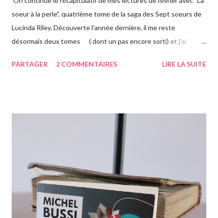
On continue le récapitulatif de mes lectures de février avec "La
soeur à la perle", quatrième tome de la saga des Sept soeurs de
Lucinda Riley. Découverte l'année dernière, il me reste
désormais deux tomes ( dont un pas encore sorti) et j'ai
vraiment hâte. J'ai lu le troisième également ce mois-ci, vous
PARTAGER
2 COMMENTAIRES
LIRE LA SUITE
avez pu le voir précédemment sur le blog. Cette fois-ci on suit la
"jumelle" de Star, CeCe. Habitant Londres avec sa soeur dont
elle est la plus proche, CeCe va partir jusqu'en Australie pour
retrouver ses origines. Tandis que sa soeur s'est trouvée dans la
campagne anglaise, elle va quant à elle partir à l'autre bout du
globe. Habituée à voyager, mais jamais seule, ce long courrier lui
faire peur, mais pour autant elle va aller jusqu'au bout. Avant
d'arriver en Australie, elle fait escale plusieurs semaines en
Thaïlande, sur l'île de Krabi, où elle était déjà allée avec sa soeur.
Elle retrouve des personnes qu'elle conn...