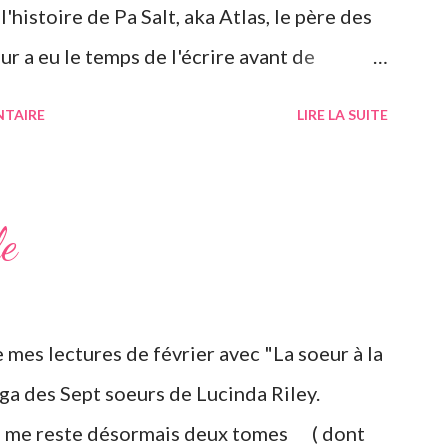
'histoire de Pa Salt, aka Atlas, le père des
ur a eu le temps de l'écrire avant de
hose que j'ai d'ailleurs apprise en
NTAIRE
LIRE LA SUITE
aiment rendue triste. Si vous n'avez jamais
ept soeurs de l'auteur irlandaise Lucinda
 articles précédents sur les six précédents
le
, ils se suivent donc. Le pitch rapidement, un
ingts-ans a adopté six filles, issues de ses
n Suisse dans une magnifique maison. Les
 mes lectures de février avec "La soeur à la
nt par Marina, appelée Ma, leur
ga des Sept soeurs de Lucinda Riley.
qui les considère comme ...
il me reste désormais deux tomes ( dont