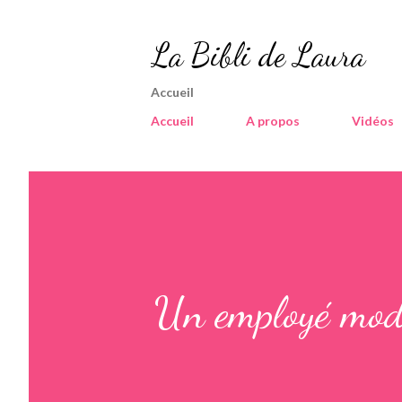
La Bibli de Laura
Accueil
Accueil
A propos
Vidéos
Un employé mod