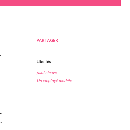
PARTAGER
.
Libellés
paul cleave
Un employé modèle
u
en