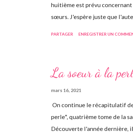
huitième est prévu concernant l
sœurs. J'espère juste que l'aute
s'éteindre l'année dernière... C
PARTAGER
ENREGISTRER UN COMME
commençant le roman, ça m'a vr
entendu parler de la saga des S
Riley, je vous invite à lire mes
La soeur à la per
romans, car il s'agit d'une saga
vieil homme de plus de quatre-v
mars 16, 2021
voyages qu'il élève à Genève e
On continue le récapitulatif de
six sœurs sont élevées égaleme
perle", quatrième tome de la sa
gouvernante/nounou française 
Découverte l'année dernière, 