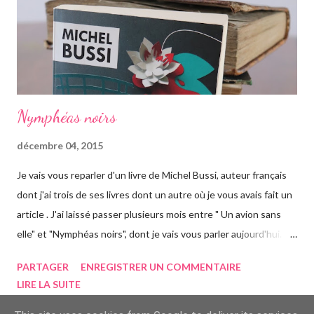
Thaïlande, sur l'île de Krabi, où elle était déjà allée avec sa soeur.
Elle retrouve des personnes qu'elle conn...
Nymphéas noirs
décembre 04, 2015
Je vais vous reparler d'un livre de Michel Bussi, auteur français
dont j'ai trois de ses livres dont un autre où je vous avais fait un
article . J'ai laissé passer plusieurs mois entre " Un avion sans
elle" et "Nymphéas noirs", dont je vais vous parler aujourd'hui.
Pour être honnête, je n'ai pas trop accroché au début du roman.
PARTAGER
ENREGISTRER UN COMMENTAIRE
L'histoire se déroule à Giverny en Normandie, petit village où a
LIRE LA SUITE
vécu Claude Monet, lieu de pèlerinage pour les touristes
curieux et amateurs de peinture. Un jour, Jérome Morval, un