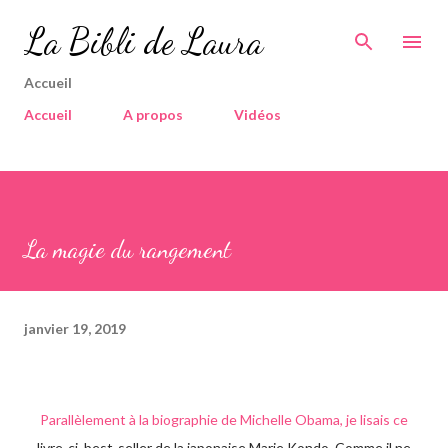
Accéder au contenu principal
La Bibli de Laura
Accueil
Accueil
A propos
Vidéos
La magie du rangement
janvier 19, 2019
Parallèlement à la biographie de Michelle Obama, je lisais ce
livre-ci, best-seller de la japonaise Marie Kondo. Comme il ne