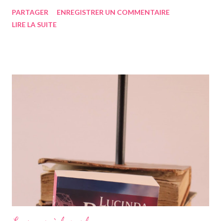
a eu le temps de l'écrire avant de s'éteindre l'année dernière...
PARTAGER
ENREGISTRER UN COMMENTAIRE
Chose que j'ai d'ailleurs apprise en commençant le roman, ça m'a
LIRE LA SUITE
vraiment rendue triste. Si vous n'avez jamais entendu parler de
la saga des Sept soeurs de l'auteur irlandaise Lucinda Riley, je
vous invite à lire mes articles précédents sur les six précédents
romans, car il s'agit d'une saga, ils se suivent donc. Le pitch
rapidement, un vieil homme de plus de quatre-vingts-ans a
adopté six filles, issues de ses voyages qu'il élève à Genève en
Suisse dans une magnifique maison. Les six sœurs sont élevées
également par Marina, appelée Ma, leur gouvernante/nounou
française qui les considère comme ...