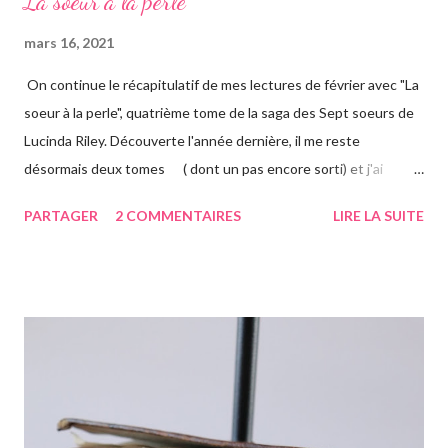
La soeur à la perle
mars 16, 2021
On continue le récapitulatif de mes lectures de février avec "La
soeur à la perle", quatrième tome de la saga des Sept soeurs de
Lucinda Riley. Découverte l'année dernière, il me reste
désormais deux tomes ( dont un pas encore sorti) et j'ai
vraiment hâte. J'ai lu le troisième également ce mois-ci, vous
PARTAGER
2 COMMENTAIRES
LIRE LA SUITE
avez pu le voir précédemment sur le blog. Cette fois-ci on suit la
"jumelle" de Star, CeCe. Habitant Londres avec sa soeur dont
elle est la plus proche, CeCe va partir jusqu'en Australie pour
retrouver ses origines. Tandis que sa soeur s'est trouvée dans la
campagne anglaise, elle va quant à elle partir à l'autre bout du
globe. Habituée à voyager, mais jamais seule, ce long courrier lui
faire peur, mais pour autant elle va aller jusqu'au bout. Avant
d'arriver en Australie, elle fait escale plusieurs semaines en